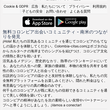
Cookie & GDPR
|
広告
|
私たちについて
|
プライバシー
|
利用規約
|
子どもの安全
|
お問い合わせ
|
よくある質問
無料コロンビア出会いコミュニティ - 南米のつなが
りを発見
¡Hola! 私たちの活気あるコミュニティを通じてコロンビアのもてな
しの温かさを体験してください。Colombia-citas.comはボゴタの山
からカルタヘナの海岸までのシングルを結びつけ、コロンビア文化
の情熱と喜びを祝います。
活気あるメデジン、歴史的なカリ、熱帯のバランキージャにいて
も、あなたの人生への愛、家族の価値観、本物の友情を共有する相
性の良いコロンビア人と出会ってください。
伝説的なコロンビアの温かさと友好性を体験しながら、私たちの完
全無料プラットフォームをお楽しみください。隠れた料金はなく、
有意義なつながりの真の機会のみです。
何千ものコロンビア人が既に私たちの信頼できるコミュニティを通
じて美しい関係を築いています。
コロンビアの精神があなたを次の素晴らしい友情やパートナーシッ
プへと導くようにしましょう。¡Vamos a conectar!