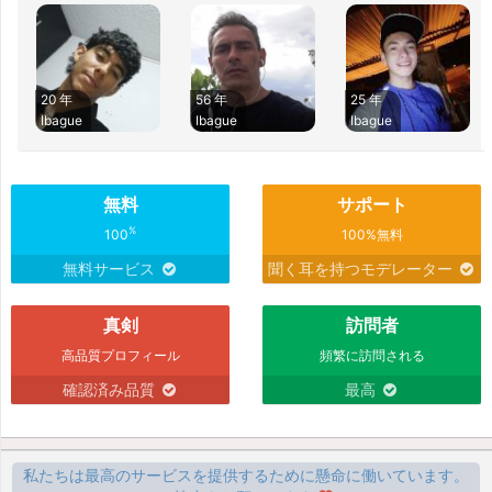
20 年
56 年
25 年
Ibague
Ibague
Ibague
無料
サポート
%
100
100%無料
無料サービス
聞く耳を持つモデレーター
真剣
訪問者
高品質プロフィール
頻繁に訪問される
確認済み品質
最高
私たちは最高のサービスを提供するために懸命に働いています。