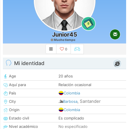
0
Junior45
Mucho tiempo
0
Mi identidad
Age
20 años
Aquí para
Relación ocasional
País
Colombia
Santander
City
Barbosa
,
Origin
Colombia
Estado civil
Es complicado
Nivel académico
No especificado