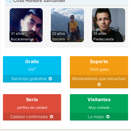
Citas Hombre Santander
31 años
22 años
26 años
Bucaramanga
Socorro
Piedecuesta
Gratis
Soporte
%
100
100% gratis
Servicios gratuitos
Moderadores que escuchan
Serio
Visitantes
perfiles de calidad
Muy visitado
Calidad confirmada
Lo mejor