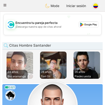
olombia
Citas
Toggle
Mode
Iniciar sesión
navigation
💖
Encuentra tu pareja perfecta
💖
¡Descarga nuestra app de citas ahora!
💕
💕
Citas Hombre Santander
23 años
28 años
26 años
Bucaramanga
San Gil
Piedecuesta
0.6/1