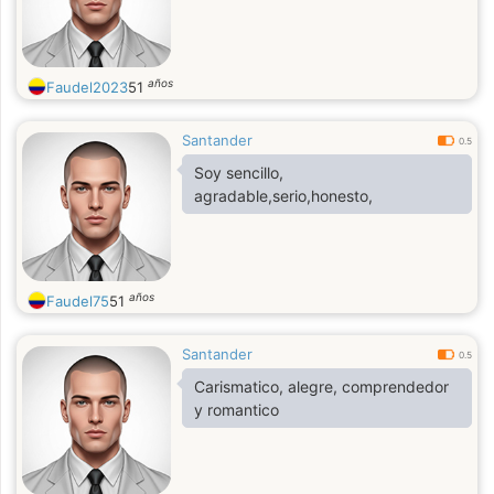
años
Faudel2023
51
Santander
0.5
Soy sencillo,
agradable,serio,honesto,
años
Faudel75
51
Santander
0.5
Carismatico, alegre, comprendedor
y romantico