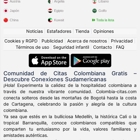
Austria
Argelia
Líbano
Japón
Egipto
Golfo
China
Kuwait
Toda la lista
Noticias
|
Estafadores
|
Tienda
|
Opiniones
Cookies y RGPD
|
Publicidad
|
Acerca de nosotros
|
Privacidad
|
Términos de uso
|
Seguridad infantil
|
Contacto
|
FAQ
Comunidad de Citas Colombiana Gratis –
Descubre Conexiones Sudamericanas
¡Hola! Experimenta la calidez de la hospitalidad colombiana a
través de nuestra vibrante comunidad. Colombia-citas.com
conecta solteros desde las montañas de Bogotá hasta la costa
de Cartagena, celebrando la pasión y alegría de la cultura
colombiana.
Ya sea que estés en la bulliciosa Medellín, la histórica Cali o la
tropical Barranquilla, conoce colombianos compatibles que
comparten tu entusiasmo por la vida, valores familiares y
amistades auténticas.