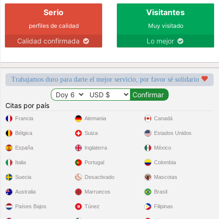
Serio
Visitantes
perfiles de calidad
Muy visitado
Calidad confirmada
Lo mejor
Trabajamos duro para darte el mejor servicio, por favor sé solidario
Citas por país
Francia
Alemania
Canadá
Bélgica
Suiza
Estados Unidos
España
Inglaterra
México
Italia
Portugal
Colombia
Suecia
Desactivado
Mascotas
Australia
Marruecos
Brasil
Países Bajos
Túnez
Filipinas