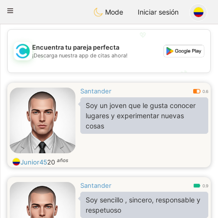
olombia
Citas
Toggle
Mode
Iniciar sesión
navigation
💖
Encuentra tu pareja perfecta
¡Descarga nuestra app de citas ahora!
💖
💕
💕
Santander
0.6
Soy un joven que le gusta conocer
lugares y experimentar nuevas
cosas
años
Junior45
20
Santander
0.9
Soy sencillo , sincero, responsable y
respetuoso