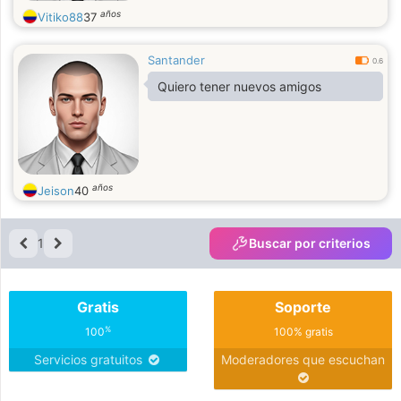
años
Vitiko88
37
Santander
0.6
Quiero tener nuevos amigos
años
Jeison
40
1
Buscar por criterios
Gratis
Soporte
%
100
100% gratis
Servicios gratuitos
Moderadores que escuchan