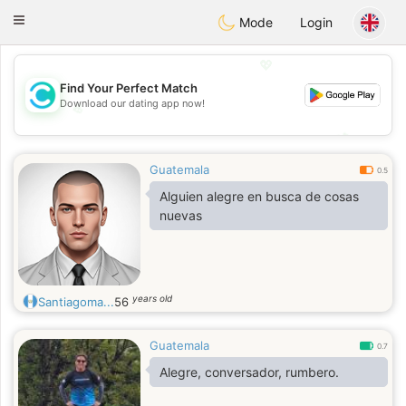
olombia
Citas
Toggle
Mode
Login
navigation
💖
Find Your Perfect Match
Download our dating app now!
💖
💕
💕
Guatemala
0.5
Alguien alegre en busca de cosas
nuevas
years old
Santiagoma...
56
Guatemala
0.7
Alegre, conversador, rumbero.