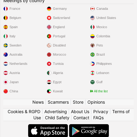
Meetings by country
France
Germany
Canada
Belgium
Switzerland
United States
Spain
England
Mexico
Italy
Portugal
Colombia
Sweden
Disabled
Pets
Australia
Morocco
Brazil
Netherlands
Tunisia
Philippines
Austria
Algeria
Lebanon
Japan
Egypt
Gulf
China
Kuwait
All the list
News
|
Scammers
|
Store
|
Opinions
Cookies & RGPD
|
Advertising
|
About Us
|
Privacy
|
Terms of
Use
|
Child Safety
|
Contact
|
FAQs