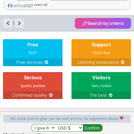
seria que el destino decida
years old
Jeffry99
27
1
Search by criteria
Free
Support
%
100
100% free
Free services
Listening moderators
Serious
Visitors
quality profiles
Very visited
Confirmed quality
The best
We work hard to give you the best service, be supportive please