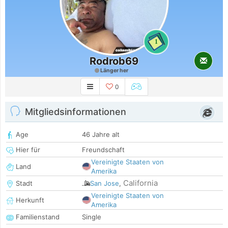
1
Rodrob69
Länger her
0
Mitgliedsinformationen
Age
46 Jahre alt
Hier für
Freundschaft
Vereinigte Staaten von
Land
Amerika
California
Stadt
San Jose
,
Vereinigte Staaten von
Herkunft
Amerika
Familienstand
Single