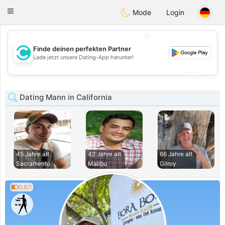
olombia
Citas
Toggle
Mode
Login
navigation
💖
Finde deinen perfekten Partner
💖
Lade jetzt unsere Dating-App herunter!
💕
💕
Dating Mann in California
45 Jahre alt
42 Jahre alt
66 Jahre alt
Sacramento
Malibu
Gilroy
0.6/1