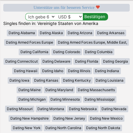
Unterstütze uns für besseren Service
Singles finden in: Vereinigte Staaten von Amerika
Dating Alabama
Dating Alaska
Dating Arizona
Dating Arkansas
Dating Armed Forces Europe
Dating Armed Forces Europe, Middle East,
Dating California
Dating Colorado
Dating Columbia
Dating Connecticut
Dating Delaware
Dating Florida
Dating Georgia
Dating Hawaii
Dating Idaho
Dating Illinois
Dating Indiana
Dating Iowa
Dating Kansas
Dating Kentucky
Dating Louisiana
Dating Maine
Dating Maryland
Dating Massachusetts
Dating Michigan
Dating Minnesota
Dating Mississippi
Dating Missouri
Dating Montana
Dating Nebraska
Dating Nevada
Dating New Hampshire
Dating New Jersey
Dating New Mexico
Dating New York
Dating North Carolina
Dating North Dakota