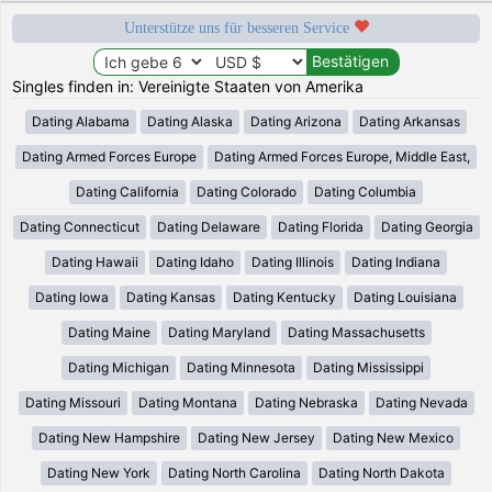
Unterstütze uns für besseren Service
Singles finden in: Vereinigte Staaten von Amerika
Dating Alabama
Dating Alaska
Dating Arizona
Dating Arkansas
Dating Armed Forces Europe
Dating Armed Forces Europe, Middle East,
Dating California
Dating Colorado
Dating Columbia
Dating Connecticut
Dating Delaware
Dating Florida
Dating Georgia
Dating Hawaii
Dating Idaho
Dating Illinois
Dating Indiana
Dating Iowa
Dating Kansas
Dating Kentucky
Dating Louisiana
Dating Maine
Dating Maryland
Dating Massachusetts
Dating Michigan
Dating Minnesota
Dating Mississippi
Dating Missouri
Dating Montana
Dating Nebraska
Dating Nevada
Dating New Hampshire
Dating New Jersey
Dating New Mexico
Dating New York
Dating North Carolina
Dating North Dakota