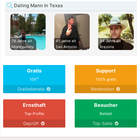
Dating Mann in Texas
76 Jahre alt
41 Jahre alt
34 Jahre alt
Montgomery
San Antonio
Brazoria
Gratis
Support
%
100
100% gratis
Gratisdienste
Moderation
Ernsthaft
Besucher
Top-Profile
Beliebt
Geprüft
Top-Seite