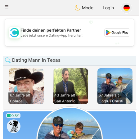
olombia
Citas
Toggle
Mode
Login
navigation
💖
Finde deinen perfekten Partner
💖
Lade jetzt unsere Dating-App herunter!
💕
💕
Dating Mann in Texas
67 Jahre alt
43 Jahre alt
57 Jahre alt
Conroe
San Antonio
Corpus Christi
0.8/1