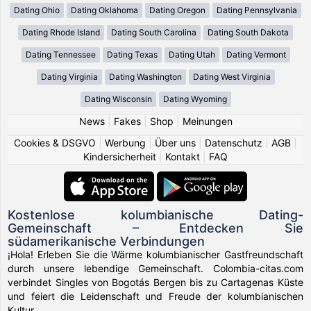
Dating Ohio
Dating Oklahoma
Dating Oregon
Dating Pennsylvania
Dating Rhode Island
Dating South Carolina
Dating South Dakota
Dating Tennessee
Dating Texas
Dating Utah
Dating Vermont
Dating Virginia
Dating Washington
Dating West Virginia
Dating Wisconsin
Dating Wyoming
News
|
Fakes
|
Shop
|
Meinungen
Cookies & DSGVO
|
Werbung
|
Über uns
|
Datenschutz
|
AGB
|
Kindersicherheit
|
Kontakt
|
FAQ
Kostenlose kolumbianische Dating-
Gemeinschaft – Entdecken Sie
südamerikanische Verbindungen
¡Hola! Erleben Sie die Wärme kolumbianischer Gastfreundschaft
durch unsere lebendige Gemeinschaft. Colombia-citas.com
verbindet Singles von Bogotás Bergen bis zu Cartagenas Küste
und feiert die Leidenschaft und Freude der kolumbianischen
Kultur.