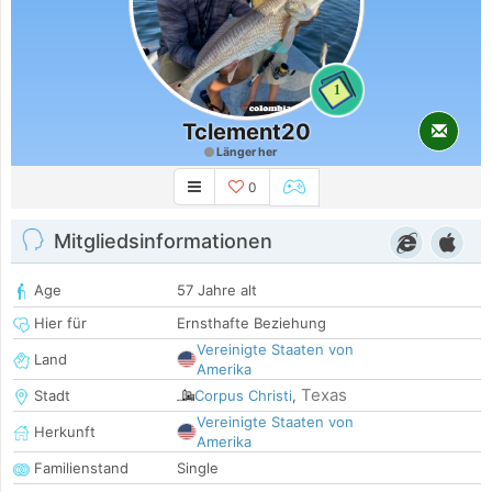
1
Tclement20
Länger her
0
Mitgliedsinformationen
Age
57 Jahre alt
Hier für
Ernsthafte Beziehung
Vereinigte Staaten von
Land
Amerika
Texas
Stadt
Corpus Christi
,
Vereinigte Staaten von
Herkunft
Amerika
Familienstand
Single