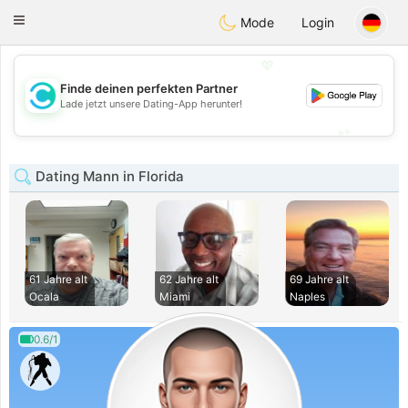
olombia
Citas
Toggle
Mode
Login
navigation
💖
Finde deinen perfekten Partner
💖
Lade jetzt unsere Dating-App herunter!
💕
💕
Dating Mann in Florida
61 Jahre alt
62 Jahre alt
69 Jahre alt
Ocala
Miami
Naples
0.6/1