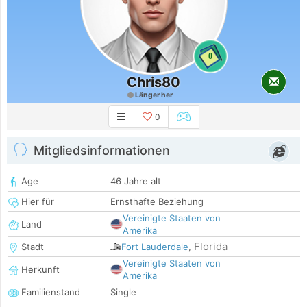
0
Chris80
Länger her
0
Mitgliedsinformationen
Age
46 Jahre alt
Hier für
Ernsthafte Beziehung
Vereinigte Staaten von
Land
Amerika
Florida
Stadt
Fort Lauderdale
,
Vereinigte Staaten von
Herkunft
Amerika
Familienstand
Single