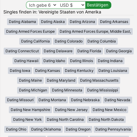
Singles finden in: Vereinigte Staaten von Amerika
Dating Alabama
Dating Alaska
Dating Arizona
Dating Arkansas
Dating Armed Forces Europe
Dating Armed Forces Europe, Middle East,
Dating California
Dating Colorado
Dating Columbia
Dating Connecticut
Dating Delaware
Dating Florida
Dating Georgia
Dating Hawaii
Dating Idaho
Dating Illinois
Dating Indiana
Dating Iowa
Dating Kansas
Dating Kentucky
Dating Louisiana
Dating Maine
Dating Maryland
Dating Massachusetts
Dating Michigan
Dating Minnesota
Dating Mississippi
Dating Missouri
Dating Montana
Dating Nebraska
Dating Nevada
Dating New Hampshire
Dating New Jersey
Dating New Mexico
Dating New York
Dating North Carolina
Dating North Dakota
Dating Ohio
Dating Oklahoma
Dating Oregon
Dating Pennsylvania