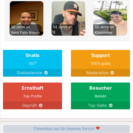
56 Jahre alt
54 Jahre alt
50 Jahre alt
West Palm Beach
0
Kissimmee
Gratis
Support
%
100
100% gratis
Gratisdienste
Moderation
Ernsthaft
Besucher
Top-Profile
Beliebt
Geprüft
Top-Seite
Unterstütze uns für besseren Service