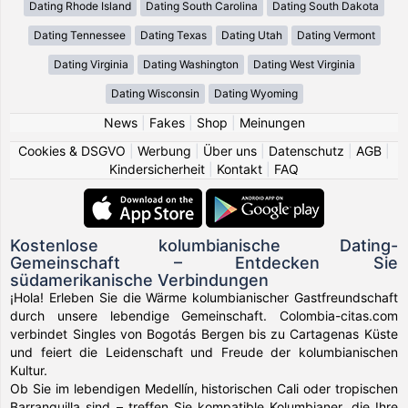
Dating Rhode Island
Dating South Carolina
Dating South Dakota
Dating Tennessee
Dating Texas
Dating Utah
Dating Vermont
Dating Virginia
Dating Washington
Dating West Virginia
Dating Wisconsin
Dating Wyoming
News
|
Fakes
|
Shop
|
Meinungen
Cookies & DSGVO
|
Werbung
|
Über uns
|
Datenschutz
|
AGB
|
Kindersicherheit
|
Kontakt
|
FAQ
Kostenlose kolumbianische Dating-
Gemeinschaft – Entdecken Sie
südamerikanische Verbindungen
¡Hola! Erleben Sie die Wärme kolumbianischer Gastfreundschaft
durch unsere lebendige Gemeinschaft. Colombia-citas.com
verbindet Singles von Bogotás Bergen bis zu Cartagenas Küste
und feiert die Leidenschaft und Freude der kolumbianischen
Kultur.
Ob Sie im lebendigen Medellín, historischen Cali oder tropischen
Barranquilla sind – treffen Sie kompatible Kolumbianer, die Ihre