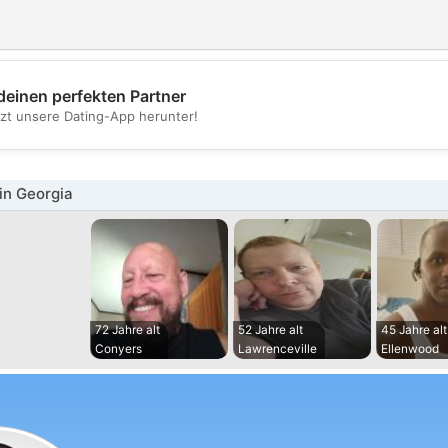
deinen perfekten Partner
💖
tzt unsere Dating-App herunter!
💕
in Georgia
72 Jahre alt
52 Jahre alt
45 Jahre alt
Conyers
Lawrenceville
Ellenwood