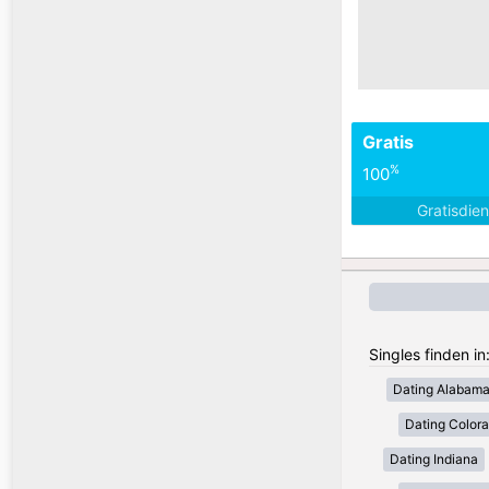
Gratis
%
100
Gratisdie
Singles finden i
Dating Alabam
Dating Color
Dating Indiana