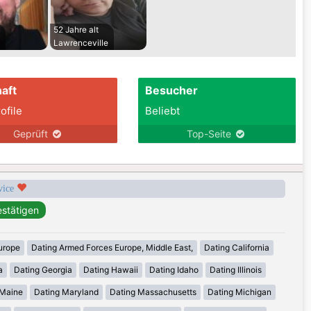
52 Jahre alt
Lawrenceville
aft
Besucher
ofile
Beliebt
Geprüft
Top-Seite
rvice
urope
Dating Armed Forces Europe, Middle East,
Dating California
a
Dating Georgia
Dating Hawaii
Dating Idaho
Dating Illinois
 Maine
Dating Maryland
Dating Massachusetts
Dating Michigan