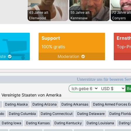
45 Jahre alt
55 Jahre alt
72 Jahre alt
Ellenwood
Kennesaw
Conyers
Support
Ernsth
100% gratis
Top-Pr
nste
Moderation
Unterstütze uns für besseren Se
n: Vereinigte Staaten von Amerika
a
Dating Alaska
Dating Arizona
Dating Arkansas
Dating Armed Forces E
ado
Dating Columbia
Dating Connecticut
Dating Delaware
Dating Florid
Dating Iowa
Dating Kansas
Dating Kentucky
Dating Louisiana
Dating