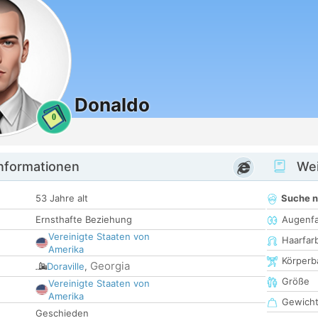
Donaldo
0
informationen
Wei
53 Jahre alt
Suche 
Ernsthafte Beziehung
Augenf
Vereinigte Staaten von
Haarfar
Amerika
Körperb
Georgia
Doraville
,
Größe
Vereinigte Staaten von
Amerika
Gewich
Geschieden