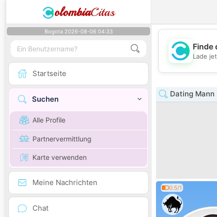
olombia
Citas
Bogota 2026-08-06 04:33
Finde 
Lade je
Startseite
Dating Mann 
Suchen
Alle Profile
Partnervermittlung
Karte verwenden
Meine Nachrichten
0.5/1
Chat