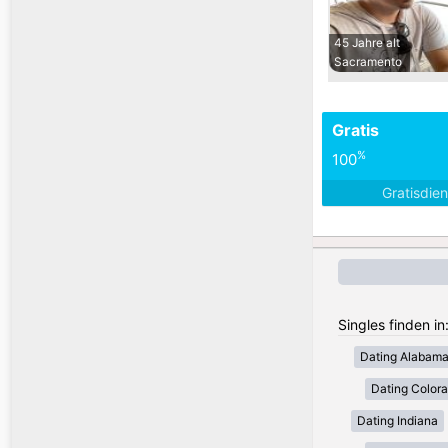
45 Jahre alt
Sacramento
Gratis
%
100
Gratisdie
Singles finden i
Dating Alabam
Dating Color
Dating Indiana