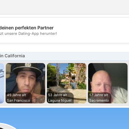
deinen perfekten Partner
💖
tzt unsere Dating-App herunter!
💕
n California
45 Jahre alt
53 Jahre alt
57 Jahre alt
San Francisco
Laguna Niguel
Sacramento