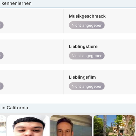
 kennenlernen
Musikgeschmack
n
Nicht angegeben
Lieblingstiere
n
Nicht angegeben
Lieblingsfilm
n
Nicht angegeben
in California