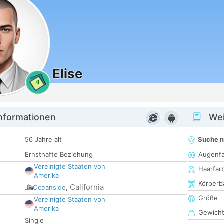
Elise
0
informationen
Wei
56 Jahre alt
Suche 
Ernsthafte Beziehung
Augenf
Vereinigte Staaten von
Haarfar
Amerika
Körperb
California
Oceanside
,
Größe
Vereinigte Staaten von
Amerika
Gewich
Single