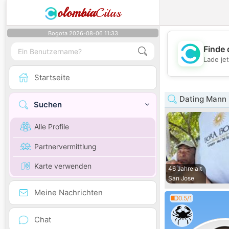
olombia
Citas
Bogota 2026-08-06 11:33
Finde 
Lade je
Startseite
Dating Mann i
Suchen
Alle Profile
Partnervermittlung
Karte verwenden
46 Jahre alt
San Jose
Meine Nachrichten
0.5/1
Chat