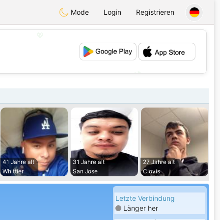
Mode
Login
Registrieren
💖
💕
41 Jahre alt
31 Jahre alt
27 Jahre alt
Whittier
San Jose
Clovis
Letzte Verbindung
Länger her