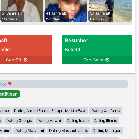
51 Jahre alt
41 Jahre alt
57 Jahre alt
Manteca
Whittier
Fair Oaks
aft
Besucher
ofile
Beliebt
Geprüft
Top-Seite
rvice
urope
Dating Armed Forces Europe, Middle East,
Dating California
a
Dating Georgia
Dating Hawaii
Dating Idaho
Dating Illinois
 Maine
Dating Maryland
Dating Massachusetts
Dating Michigan