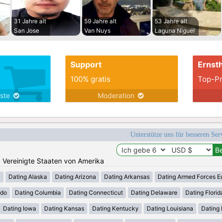
31 Jahre alt
59 Jahre alt
53 Jahre alt
San Jose
Van Nuys
Laguna Niguel
Support
Ernsth
100% gratis
Top-Pr
nste
Moderation
Unterstütze uns für besseren Se
n: Vereinigte Staaten von Amerika
a
Dating Alaska
Dating Arizona
Dating Arkansas
Dating Armed Forces E
ado
Dating Columbia
Dating Connecticut
Dating Delaware
Dating Florid
Dating Iowa
Dating Kansas
Dating Kentucky
Dating Louisiana
Dating