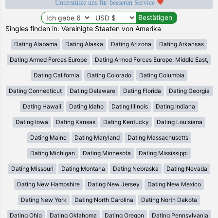
Unterstütze uns für besseren Service
Singles finden in: Vereinigte Staaten von Amerika
Dating Alabama
Dating Alaska
Dating Arizona
Dating Arkansas
Dating Armed Forces Europe
Dating Armed Forces Europe, Middle East,
Dating California
Dating Colorado
Dating Columbia
Dating Connecticut
Dating Delaware
Dating Florida
Dating Georgia
Dating Hawaii
Dating Idaho
Dating Illinois
Dating Indiana
Dating Iowa
Dating Kansas
Dating Kentucky
Dating Louisiana
Dating Maine
Dating Maryland
Dating Massachusetts
Dating Michigan
Dating Minnesota
Dating Mississippi
Dating Missouri
Dating Montana
Dating Nebraska
Dating Nevada
Dating New Hampshire
Dating New Jersey
Dating New Mexico
Dating New York
Dating North Carolina
Dating North Dakota
Dating Ohio
Dating Oklahoma
Dating Oregon
Dating Pennsylvania