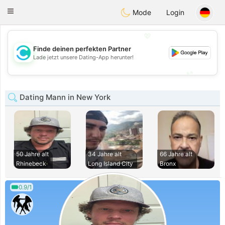
olombia
Citas
Toggle
Mode
Login
navigation
💖
Finde deinen perfekten Partner
💖
Lade jetzt unsere Dating-App herunter!
💕
💕
Dating Mann in New York
50 Jahre alt
34 Jahre alt
66 Jahre alt
Rhinebeck
Long Island City
Bronx
0.9/1