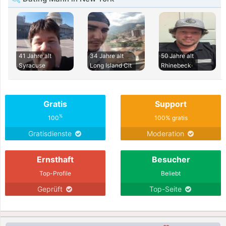
41 Jahre alt
34 Jahre alt
50 Jahre alt
Syracuse
Long Island Cit
Rhinebeck
Gratis
Support
%
100
100% gratis
Gratisdienste
Moderation
Ernsthaft
Besucher
Top-Profile
Beliebt
Geprüft
Top-Seite