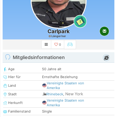
1
Carlpark
Länger her
0
Mitgliedsinformationen
Age
50 Jahre alt
Hier für
Ernsthafte Beziehung
Vereinigte Staaten von
Land
Amerika
New York
Stadt
Rhinebeck
,
Vereinigte Staaten von
Herkunft
Amerika
Familienstand
Single