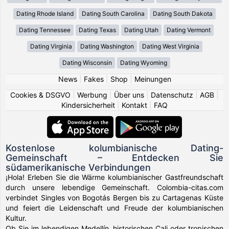
Dating Rhode Island
Dating South Carolina
Dating South Dakota
Dating Tennessee
Dating Texas
Dating Utah
Dating Vermont
Dating Virginia
Dating Washington
Dating West Virginia
Dating Wisconsin
Dating Wyoming
News
|
Fakes
|
Shop
|
Meinungen
Cookies & DSGVO
|
Werbung
|
Über uns
|
Datenschutz
|
AGB
|
Kindersicherheit
|
Kontakt
|
FAQ
Kostenlose kolumbianische Dating-
Gemeinschaft – Entdecken Sie
südamerikanische Verbindungen
¡Hola! Erleben Sie die Wärme kolumbianischer Gastfreundschaft
durch unsere lebendige Gemeinschaft. Colombia-citas.com
verbindet Singles von Bogotás Bergen bis zu Cartagenas Küste
und feiert die Leidenschaft und Freude der kolumbianischen
Kultur.
Ob Sie im lebendigen Medellín, historischen Cali oder tropischen