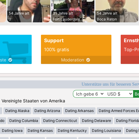
54 Jahre alt
31 Jahre alt
54 Jahre alt
0
Fort Lauderdale
Boca Raton
Support
Ernsth
100% gratis
Top-Pr
nste
Moderation
Unterstütze uns für besseren Se
n: Vereinigte Staaten von Amerika
a
Dating Alaska
Dating Arizona
Dating Arkansas
Dating Armed Forces E
ado
Dating Columbia
Dating Connecticut
Dating Delaware
Dating Florid
Dating Iowa
Dating Kansas
Dating Kentucky
Dating Louisiana
Dating