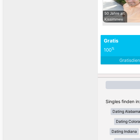
50 Jahre alt
Kissimmee
Gratis
%
100
Gratisdie
Singles finden i
Dating Alabam
Dating Color
Dating Indiana