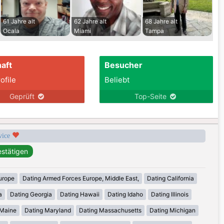
61 Jahre alt
62 Jahre alt
68 Jahre alt
Ocala
Miami
Tampa
aft
Besucher
ofile
Beliebt
Geprüft
Top-Seite
rvice
urope
Dating Armed Forces Europe, Middle East,
Dating California
a
Dating Georgia
Dating Hawaii
Dating Idaho
Dating Illinois
 Maine
Dating Maryland
Dating Massachusetts
Dating Michigan