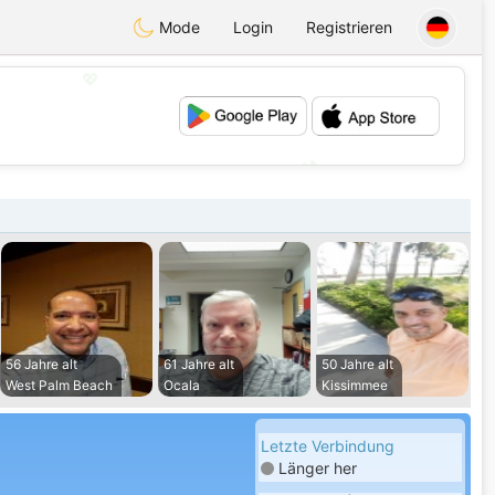
Mode
Login
Registrieren
💖
💕
56 Jahre alt
61 Jahre alt
50 Jahre alt
West Palm Beach
Ocala
Kissimmee
Letzte Verbindung
Länger her