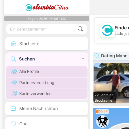
olombia
Citas
Bogota 2026-08-06 11:10
Finde 
Lade je
Startseite
Dating Mann i
Suchen
Alle Profile
Partnervermittlung
Karte verwenden
72 Jahre alt
Brooksville
Meine Nachrichten
0.4/1
Chat