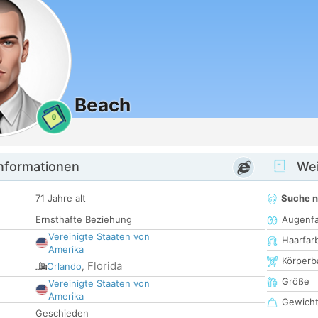
Beach
0
informationen
Wei
71 Jahre alt
Suche 
Ernsthafte Beziehung
Augenf
Vereinigte Staaten von
Haarfar
Amerika
Körperb
Florida
Orlando
,
Größe
Vereinigte Staaten von
Amerika
Gewich
Geschieden