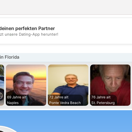
deinen perfekten Partner
💖
tzt unsere Dating-App herunter!
💕
n Florida
69 Jahre alt
72 Jahre alt
76 Jahre alt
Naples
Ponte Vedra Beach
St. Petersburg