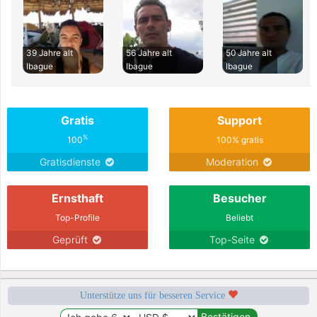
39 Jahre alt
56 Jahre alt
50 Jahre alt
Ibague
Ibague
Ibague
Gratis
Support
%
100
100% gratis
Gratisdienste
Moderation
Ernsthaft
Besucher
Top-Profile
Beliebt
Geprüft
Top-Seite
Unterstütze uns für besseren Service