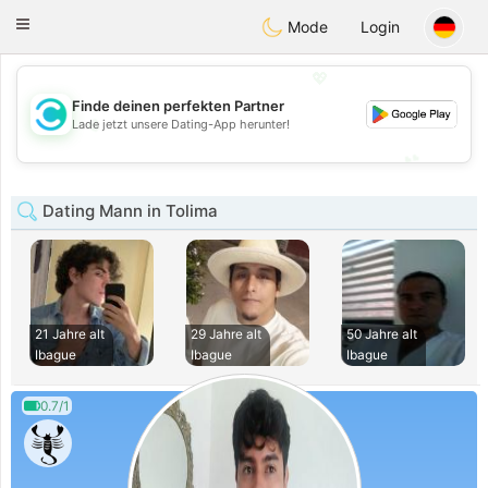
olombia
Citas
Toggle
Mode
Login
navigation
💖
Finde deinen perfekten Partner
💖
Lade jetzt unsere Dating-App herunter!
💕
💕
Dating Mann in Tolima
21 Jahre alt
29 Jahre alt
50 Jahre alt
Ibague
Ibague
Ibague
0.7/1