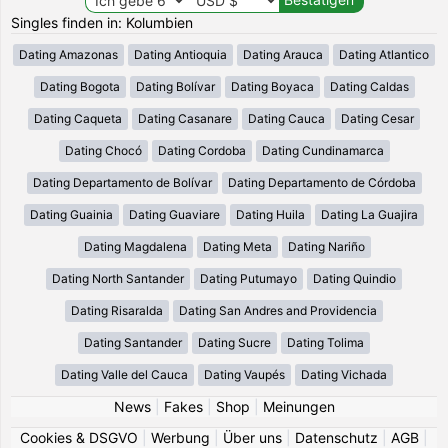
Singles finden in: Kolumbien
Dating Amazonas
Dating Antioquia
Dating Arauca
Dating Atlantico
Dating Bogota
Dating Bolívar
Dating Boyaca
Dating Caldas
Dating Caqueta
Dating Casanare
Dating Cauca
Dating Cesar
Dating Chocó
Dating Cordoba
Dating Cundinamarca
Dating Departamento de Bolívar
Dating Departamento de Córdoba
Dating Guainia
Dating Guaviare
Dating Huila
Dating La Guajira
Dating Magdalena
Dating Meta
Dating Nariño
Dating North Santander
Dating Putumayo
Dating Quindio
Dating Risaralda
Dating San Andres and Providencia
Dating Santander
Dating Sucre
Dating Tolima
Dating Valle del Cauca
Dating Vaupés
Dating Vichada
News
|
Fakes
|
Shop
|
Meinungen
Cookies & DSGVO
|
Werbung
|
Über uns
|
Datenschutz
|
AGB
|