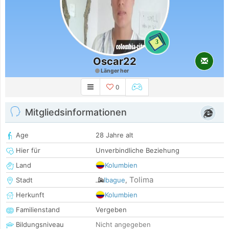
3
Oscar22
Länger her
0
Mitgliedsinformationen
Age
28 Jahre alt
Hier für
Unverbindliche Beziehung
Land
Kolumbien
Tolima
Stadt
Ibague
,
Herkunft
Kolumbien
Familienstand
Vergeben
Bildungsniveau
Nicht angegeben