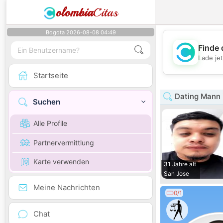
olombia
Citas
Bogota 2026-08-08 04:49
Finde 
Lade je
Startseite
Dating Mann i
Suchen
Alle Profile
Partnervermittlung
Karte verwenden
31 Jahre alt
San Jose
Meine Nachrichten
0/1
Chat