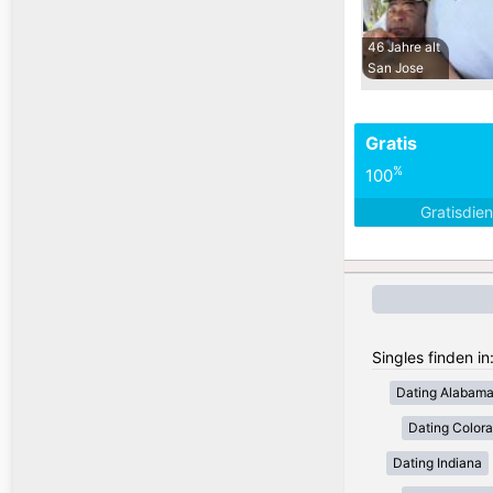
46 Jahre alt
San Jose
Gratis
%
100
Gratisdie
Singles finden i
Dating Alabam
Dating Color
Dating Indiana