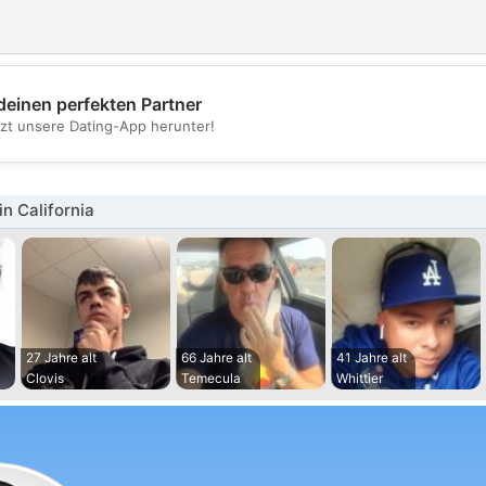
deinen perfekten Partner
💖
tzt unsere Dating-App herunter!
💕
n California
27 Jahre alt
66 Jahre alt
41 Jahre alt
Clovis
Temecula
Whittier