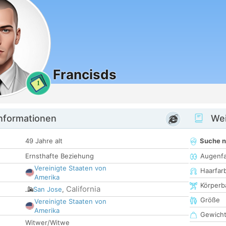
Francisds
1
informationen
Wei
49 Jahre alt
Suche 
Ernsthafte Beziehung
Augenf
Vereinigte Staaten von
Haarfar
Amerika
Körperb
California
San Jose
,
Größe
Vereinigte Staaten von
Amerika
Gewich
Witwer/Witwe