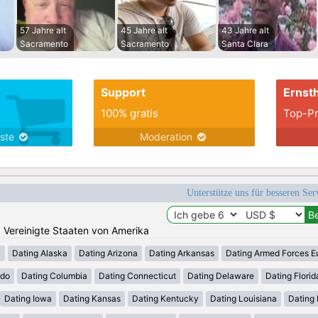
57 Jahre alt
45 Jahre alt
43 Jahre alt
Sacramento
Sacramento
Santa Clara
Support
Ernsth
100% gratis
Top-Pr
nste
Moderation
Unterstütze uns für besseren Se
n: Vereinigte Staaten von Amerika
a
Dating Alaska
Dating Arizona
Dating Arkansas
Dating Armed Forces E
ado
Dating Columbia
Dating Connecticut
Dating Delaware
Dating Florid
Dating Iowa
Dating Kansas
Dating Kentucky
Dating Louisiana
Dating