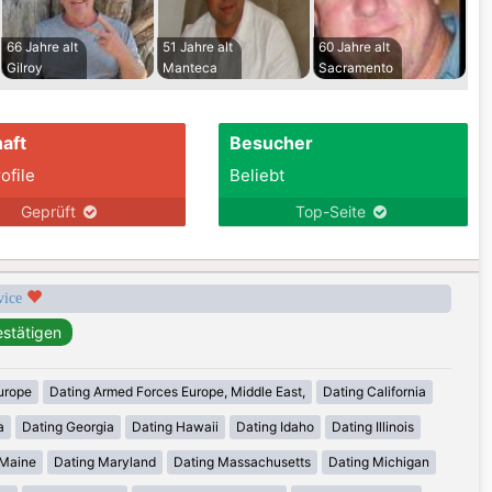
66 Jahre alt
51 Jahre alt
60 Jahre alt
Gilroy
Manteca
Sacramento
aft
Besucher
ofile
Beliebt
Geprüft
Top-Seite
rvice
urope
Dating Armed Forces Europe, Middle East,
Dating California
a
Dating Georgia
Dating Hawaii
Dating Idaho
Dating Illinois
 Maine
Dating Maryland
Dating Massachusetts
Dating Michigan