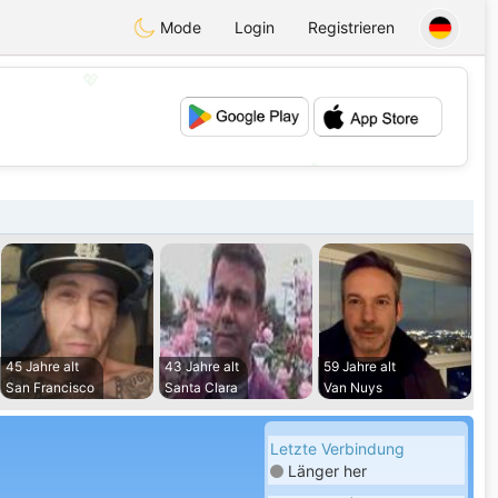
Mode
Login
Registrieren
💖
💕
45 Jahre alt
43 Jahre alt
59 Jahre alt
San Francisco
Santa Clara
Van Nuys
Letzte Verbindung
Länger her