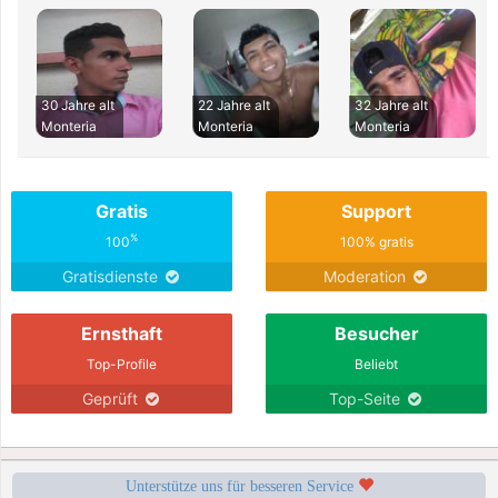
30 Jahre alt
22 Jahre alt
32 Jahre alt
Monteria
Monteria
Monteria
Gratis
Support
%
100
100% gratis
Gratisdienste
Moderation
Ernsthaft
Besucher
Top-Profile
Beliebt
Geprüft
Top-Seite
Unterstütze uns für besseren Service