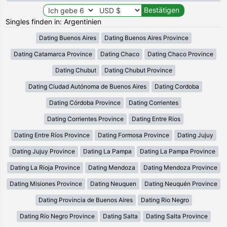
Singles finden in: Argentinien
Dating Buenos Aires
Dating Buenos Aires Province
Dating Catamarca Province
Dating Chaco
Dating Chaco Province
Dating Chubut
Dating Chubut Province
Dating Ciudad Autónoma de Buenos Aires
Dating Cordoba
Dating Córdoba Province
Dating Corrientes
Dating Corrientes Province
Dating Entre Rios
Dating Entre Ríos Province
Dating Formosa Province
Dating Jujuy
Dating Jujuy Province
Dating La Pampa
Dating La Pampa Province
Dating La Rioja Province
Dating Mendoza
Dating Mendoza Province
Dating Misiones Province
Dating Neuquen
Dating Neuquén Province
Dating Provincia de Buenos Aires
Dating Rio Negro
Dating Río Negro Province
Dating Salta
Dating Salta Province