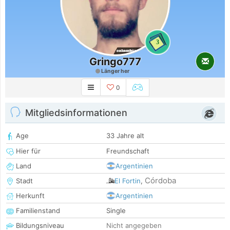
3
Gringo777
Länger her
0
Mitgliedsinformationen
Age
33 Jahre alt
Hier für
Freundschaft
Land
Argentinien
Córdoba
Stadt
El Fortin
,
Herkunft
Argentinien
Familienstand
Single
Bildungsniveau
Nicht angegeben