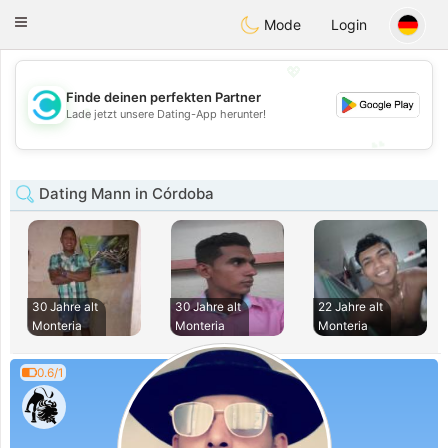
olombia
Citas
Toggle
Mode
Login
navigation
💖
Finde deinen perfekten Partner
💖
Lade jetzt unsere Dating-App herunter!
💕
💕
Dating Mann in Córdoba
30 Jahre alt
30 Jahre alt
22 Jahre alt
Monteria
Monteria
Monteria
0.6/1