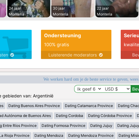
24 jaar
30 jaar
22 jaar
Monteria
Monteria
Monteria
Ondersteuning
Serie
100% gratis
kwalite
nsten
Luisterende moderators
Bev
We werken hard om je de beste service te geven, wees
de gebieden van: Argentinië
es
Dating Buenos Aires Province
Dating Catamarca Province
Dating Cha
ad Autónoma de Buenos Aires
Dating Cordoba
Dating Córdoba Province
D
g Entre Ríos Province
Dating Formosa Province
Dating Jujuy
Dating Juju
La Rioja Province
Dating Mendoza
Dating Mendoza Province
Dating Misi