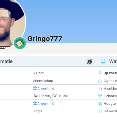
Gringo777
3
rmatie
Wat
33 jaar
Op zoek
Vriendschap
Ogenkle
Argentinië
Haarkle
Córdoba
El Fortin
,
Lichaam
Argentinië
Hoogte
Single
Gewich