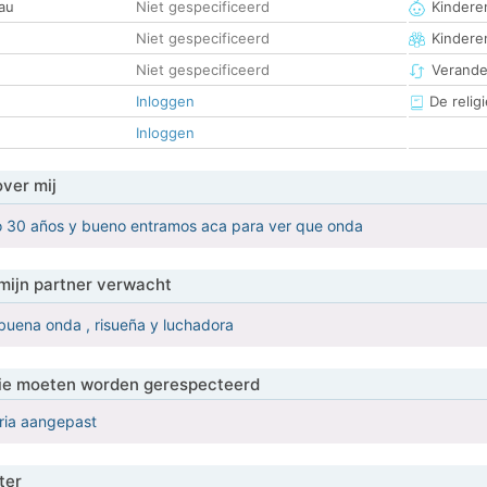
au
Niet gespecificeerd
Kinderen
Niet gespecificeerd
Kindere
Niet gespecificeerd
Verander
Inloggen
De religi
Inloggen
over mij
o 30 años y bueno entramos aca para ver que onda
mijn partner verwacht
buena onda , risueña y luchadora
 die moeten worden gerespecteerd
eria aangepast
ter