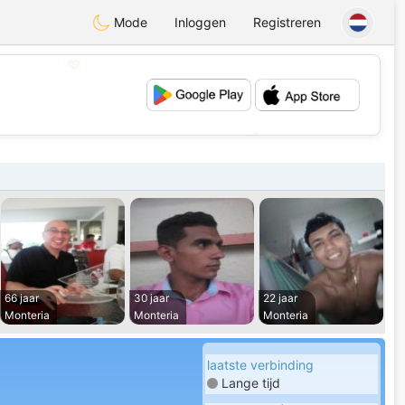
Mode
Inloggen
Registreren
💖
💕
66 jaar
30 jaar
22 jaar
Monteria
Monteria
Monteria
laatste verbinding
Lange tijd