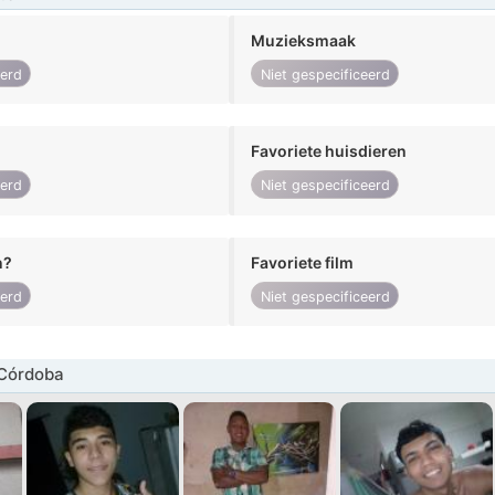
Muzieksmaak
eerd
Niet gespecificeerd
Favoriete huisdieren
eerd
Niet gespecificeerd
n?
Favoriete film
eerd
Niet gespecificeerd
Córdoba