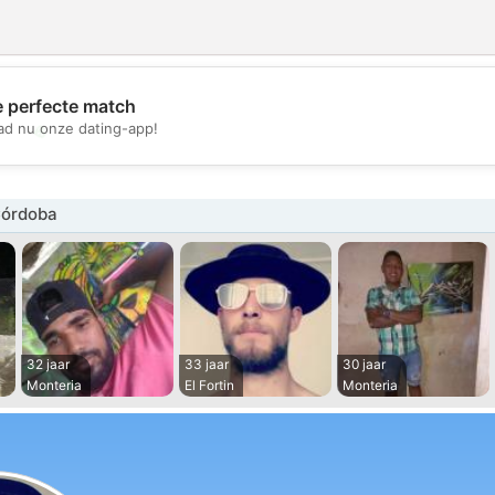
e perfecte match
💖
d nu onze dating-app!
💕
Córdoba
32 jaar
33 jaar
30 jaar
Monteria
El Fortin
Monteria