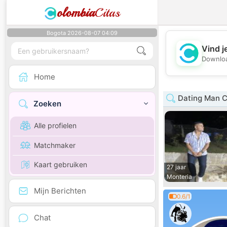
olombia
Citas
Bogota 2026-08-07 04:09
Vind j
Downloa
Home
Dating Man 
Zoeken
Alle profielen
Matchmaker
Kaart gebruiken
27 jaar
Monteria
Mijn Berichten
0.6/1
Chat