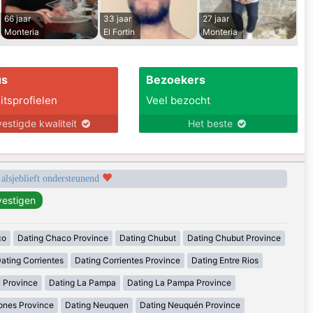
66 jaar
33 jaar
27 jaar
Monteria
El Fortin
Monteria
us
Bezoekers
itsprofielen
Veel bezocht
estigde kwaliteit
Het beste
 alsjeblieft ondersteunend
co
Dating Chaco Province
Dating Chubut
Dating Chubut Province
ating Corrientes
Dating Corrientes Province
Dating Entre Rios
y Province
Dating La Pampa
Dating La Pampa Province
ones Province
Dating Neuquen
Dating Neuquén Province