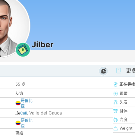
Jilber
0
更
55 岁
正在尋找
友谊
眼睛
哥倫比
头发
亞
身体
Valle del Cauca
Cali
,
高度
哥倫比
亞
Weight
离婚