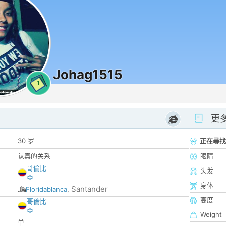
Johag1515
1
更
30 岁
正在尋找
认真的关系
眼睛
哥倫比
头发
亞
身体
Santander
Floridablanca
,
高度
哥倫比
亞
Weight
单