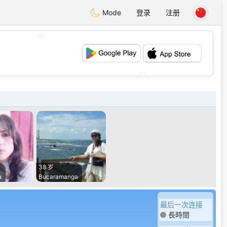
Mode
登录
注册
💖
💕
38 岁
a
Bucaramanga
最后一次连接
長時間