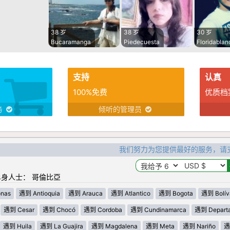
38 岁
38 岁
30 岁
Bucaramanga
Piedecuesta
Floridablan
支持
认真
100%免费
优质档
务
倾听的管理员
我们努力为您提供最好的服务，请
身人士： 哥倫比亞
nas
遇到 Antioquia
遇到 Arauca
遇到 Atlantico
遇到 Bogota
遇到 Bolív
遇到 Cesar
遇到 Chocó
遇到 Cordoba
遇到 Cundinamarca
遇到 Departa
遇到 Huila
遇到 La Guajira
遇到 Magdalena
遇到 Meta
遇到 Nariño
遇