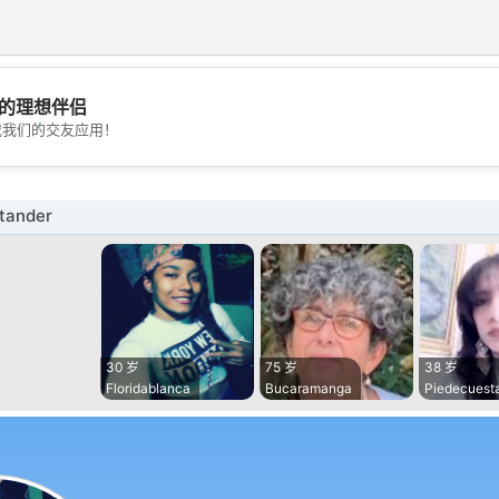
的理想伴侣
💖
载我们的交友应用！
💕
ander
30 岁
75 岁
38 岁
Floridablanca
Bucaramanga
Piedecuest