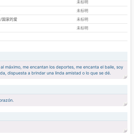
们
未标明
子
未标明
/国家的爱
未标明
未标明
a al máximo, me encantan los deportes, me encanta el baile, soy
ida, dispuesta a brindar una linda amistad o lo que se dé.
corazón.