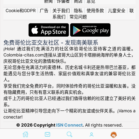
新闻
|
诈骗者
|
商店
|
意见
Cookie和GDPR
|
广告
|
关于我们
|
隐私
|
使用条款
|
儿童安全
|
联
系我们
|
常见问题
免费哥伦比亚交友社区 - 发现南美联系
¡Hola! 通过我们充满活力的社区体验哥伦比亚待客之道的温暖。
Colombia-citas.com连接从波哥大山区到卡塔赫纳海岸的单身人士，
庆祝哥伦比亚文化的激情和快乐。
无论您身在充满活力的麦德林、历史名城卡利还是热带巴兰基亚，都
能遇见与您分享生活热情、家庭价值观和真挚友谊的兼容哥伦比亚
人。
享受我们完全免费的平台，同时体验传奇的哥伦比亚温暖和友善。没
有隐藏费用，只有有意义联系的真实机会。
成千上万的哥伦比亚人已经通过我们值得信赖的社区建立了美好的关
系。
让哥伦比亚精神引导您走向下一个精彩的友谊或伙伴关系。¡Vamos a
conectar!
© 2026 Copyright
ISN Connect
.
All rights reserved.