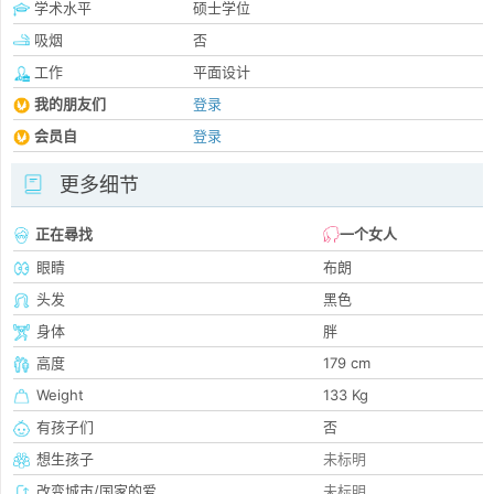
学术水平
硕士学位
吸烟
否
工作
平面设计
我的朋友们
登录
会员自
登录
更多细节
正在尋找
一个女人
眼睛
布朗
头发
黑色
身体
胖
高度
179 cm
Weight
133 Kg
有孩子们
否
想生孩子
未标明
改变城市/国家的爱
未标明