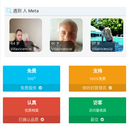
遇到 人 Meta
44 岁
60 岁
27 岁
Villavicencio
Villavicencio
Villavicencio
免费
支持
%
100
100%免费
免费服务
倾听的管理员
认真
访客
优质档案
访问量很高
已确认品质
最佳