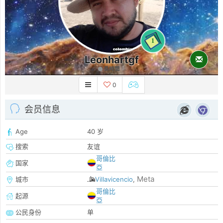
1
Leonhartgf
長時間
0
会员信息
Age
40 岁
搜索
友谊
哥倫比
国家
亞
Meta
城市
Villavicencio
,
哥倫比
起源
亞
公民身份
单