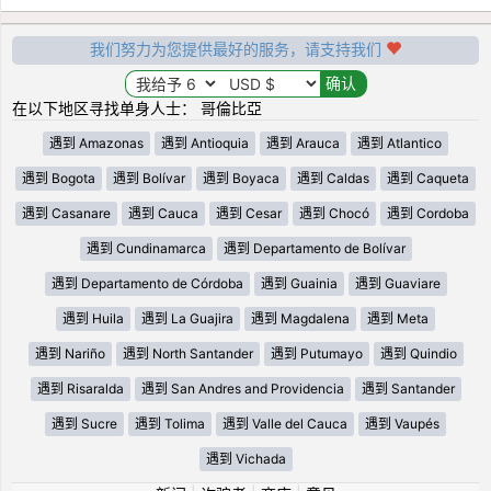
我们努力为您提供最好的服务，请支持我们
在以下地区寻找单身人士： 哥倫比亞
遇到 Amazonas
遇到 Antioquia
遇到 Arauca
遇到 Atlantico
遇到 Bogota
遇到 Bolívar
遇到 Boyaca
遇到 Caldas
遇到 Caqueta
遇到 Casanare
遇到 Cauca
遇到 Cesar
遇到 Chocó
遇到 Cordoba
遇到 Cundinamarca
遇到 Departamento de Bolívar
遇到 Departamento de Córdoba
遇到 Guainia
遇到 Guaviare
遇到 Huila
遇到 La Guajira
遇到 Magdalena
遇到 Meta
遇到 Nariño
遇到 North Santander
遇到 Putumayo
遇到 Quindio
遇到 Risaralda
遇到 San Andres and Providencia
遇到 Santander
遇到 Sucre
遇到 Tolima
遇到 Valle del Cauca
遇到 Vaupés
遇到 Vichada