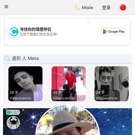
olombia
Citas
Toggle
Mode
登录
navigation
💖
寻找你的理想伴侣
💖
立即下载我们的交友应用！
💕
💕
遇到 人 Meta
28 岁
45 岁
24 岁
Villavicencio
Villavicencio
Villavicencio
0.8/1