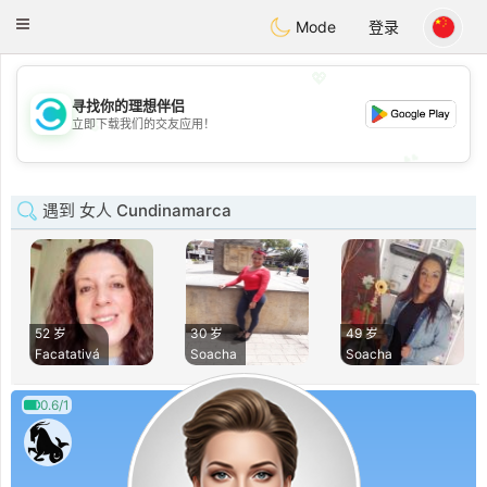
olombia
Citas
Toggle
Mode
登录
navigation
💖
寻找你的理想伴侣
💖
立即下载我们的交友应用！
💕
💕
遇到 女人 Cundinamarca
52 岁
30 岁
49 岁
Facatativá
Soacha
Soacha
0.6/1