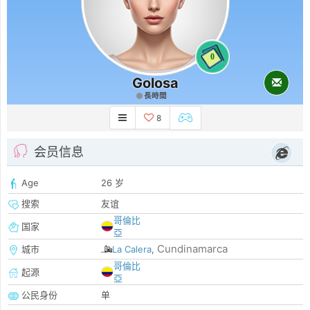
0
Golosa
長時間
8
会员信息
Age
26 岁
搜索
友谊
哥倫比
国家
亞
Cundinamarca
城市
La Calera
,
哥倫比
起源
亞
公民身份
单