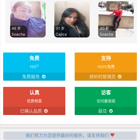
46 岁
31 岁
30 岁
Soacha
Cajica
Soacha
免费
支持
%
100
100%免费
免费服务
倾听的管理员
认真
访客
优质档案
访问量很高
已确认品质
最佳
我们努力为您提供最好的服务，请支持我们