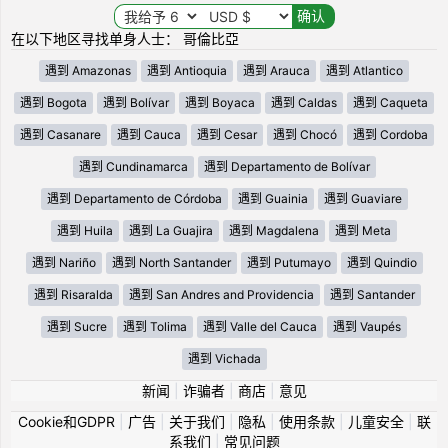
在以下地区寻找单身人士： 哥倫比亞
遇到 Amazonas
遇到 Antioquia
遇到 Arauca
遇到 Atlantico
遇到 Bogota
遇到 Bolívar
遇到 Boyaca
遇到 Caldas
遇到 Caqueta
遇到 Casanare
遇到 Cauca
遇到 Cesar
遇到 Chocó
遇到 Cordoba
遇到 Cundinamarca
遇到 Departamento de Bolívar
遇到 Departamento de Córdoba
遇到 Guainia
遇到 Guaviare
遇到 Huila
遇到 La Guajira
遇到 Magdalena
遇到 Meta
遇到 Nariño
遇到 North Santander
遇到 Putumayo
遇到 Quindio
遇到 Risaralda
遇到 San Andres and Providencia
遇到 Santander
遇到 Sucre
遇到 Tolima
遇到 Valle del Cauca
遇到 Vaupés
遇到 Vichada
新闻
|
诈骗者
|
商店
|
意见
Cookie和GDPR
|
广告
|
关于我们
|
隐私
|
使用条款
|
儿童安全
|
联
系我们
|
常见问题