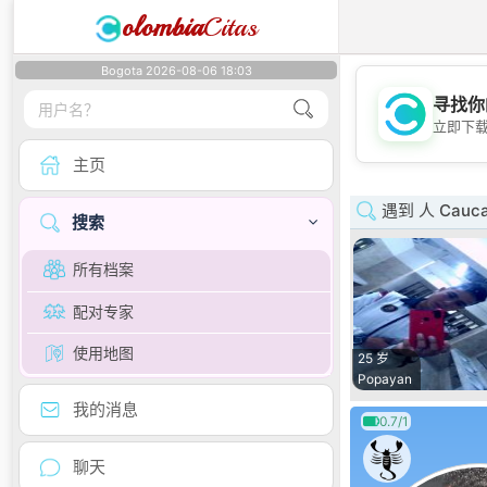
olombia
Citas
Bogota 2026-08-06 18:03
寻找你
立即下
主页
遇到 人 Cauc
搜索
所有档案
配对专家
使用地图
25 岁
Popayan
我的消息
0.7/1
聊天