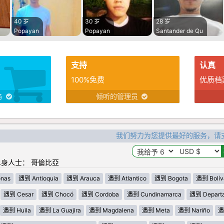
40 岁
30 岁
28 岁
Popayan
Popayan
Santander de Qu
支持
认真
100%免费
优质档
务
倾听的管理员
我们努力为您提供最好的服务，请
身人士： 哥倫比亞
nas
遇到 Antioquia
遇到 Arauca
遇到 Atlantico
遇到 Bogota
遇到 Bolív
遇到 Cesar
遇到 Chocó
遇到 Cordoba
遇到 Cundinamarca
遇到 Departa
遇到 Huila
遇到 La Guajira
遇到 Magdalena
遇到 Meta
遇到 Nariño
遇