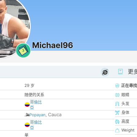
Michael96
5
更
29 岁
正在尋找
随便的关系
眼睛
哥倫比
头发
亞
身体
Cauca
Popayan
,
高度
哥倫比
亞
Weight
单