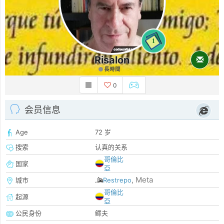
1
Risalon
長時間
0
会员信息
Age
72 岁
搜索
认真的关系
哥倫比
国家
亞
Meta
城市
Restrepo
,
哥倫比
起源
亞
公民身份
鳏夫