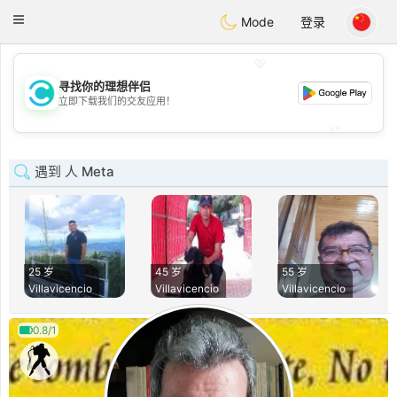
olombia
Citas
Toggle
Mode
登录
navigation
💖
寻找你的理想伴侣
💖
立即下载我们的交友应用！
💕
💕
遇到 人 Meta
25 岁
45 岁
55 岁
Villavicencio
Villavicencio
Villavicencio
0.8/1