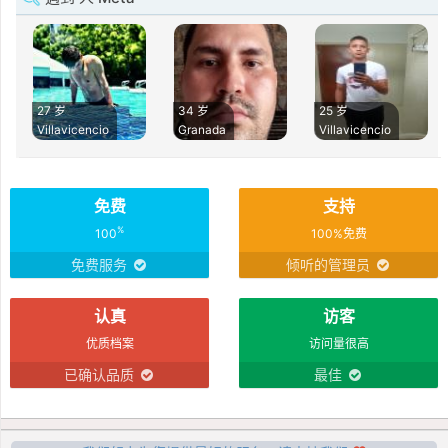
27 岁
34 岁
25 岁
Villavicencio
Granada
Villavicencio
免费
支持
%
100
100%免费
免费服务
倾听的管理员
认真
访客
优质档案
访问量很高
已确认品质
最佳