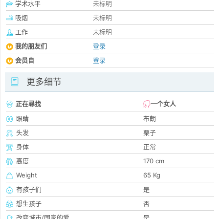
学术水平
未标明
吸烟
未标明
工作
未标明
我的朋友们
登录
会员自
登录
更多细节
正在尋找
一个女人
眼睛
布朗
头发
栗子
身体
正常
高度
170 cm
Weight
65 Kg
有孩子们
是
想生孩子
否
改变城市/国家的爱
是