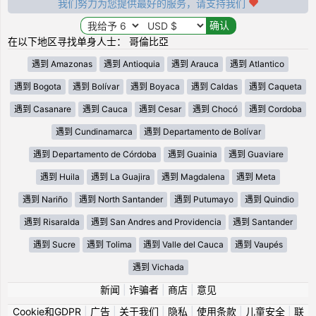
我们努力为您提供最好的服务，请支持我们
在以下地区寻找单身人士： 哥倫比亞
遇到 Amazonas
遇到 Antioquia
遇到 Arauca
遇到 Atlantico
遇到 Bogota
遇到 Bolívar
遇到 Boyaca
遇到 Caldas
遇到 Caqueta
遇到 Casanare
遇到 Cauca
遇到 Cesar
遇到 Chocó
遇到 Cordoba
遇到 Cundinamarca
遇到 Departamento de Bolívar
遇到 Departamento de Córdoba
遇到 Guainia
遇到 Guaviare
遇到 Huila
遇到 La Guajira
遇到 Magdalena
遇到 Meta
遇到 Nariño
遇到 North Santander
遇到 Putumayo
遇到 Quindio
遇到 Risaralda
遇到 San Andres and Providencia
遇到 Santander
遇到 Sucre
遇到 Tolima
遇到 Valle del Cauca
遇到 Vaupés
遇到 Vichada
新闻
|
诈骗者
|
商店
|
意见
Cookie和GDPR
|
广告
|
关于我们
|
隐私
|
使用条款
|
儿童安全
|
联