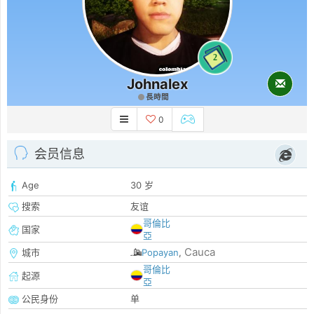
2
Johnalex
長時間
0
会员信息
Age
30 岁
搜索
友谊
哥倫比
国家
亞
Cauca
城市
Popayan
,
哥倫比
起源
亞
公民身份
单