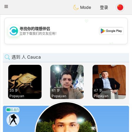
olombia
Citas
Toggle
Mode
登录
navigation
💖
寻找你的理想伴侣
💖
立即下载我们的交友应用！
💕
💕
遇到 人 Cauca
35 岁
41 岁
47 岁
Popayan
Popayan
Popayan
0.8/1