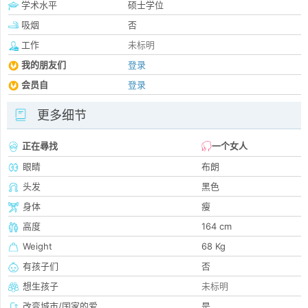
学术水平
硕士学位
吸烟
否
工作
未标明
我的朋友们
登录
会员自
登录
更多细节
正在尋找
一个女人
眼睛
布朗
头发
黑色
身体
瘦
高度
164 cm
Weight
68 Kg
有孩子们
否
想生孩子
未标明
改变城市/国家的爱
是