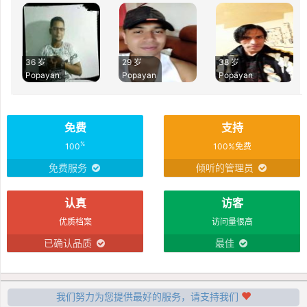
36 岁
29 岁
38 岁
Popayan
Popayan
Popayan
免费
支持
%
100
100%免费
免费服务
倾听的管理员
认真
访客
优质档案
访问量很高
已确认品质
最佳
我们努力为您提供最好的服务，请支持我们