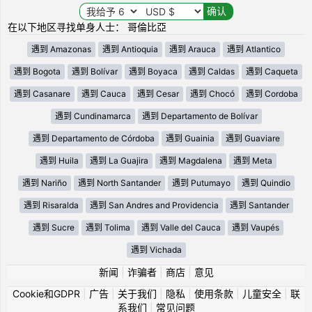
在以下地区寻找单身人士： 哥倫比亞
遇到 Amazonas
遇到 Antioquia
遇到 Arauca
遇到 Atlantico
遇到 Bogota
遇到 Bolívar
遇到 Boyaca
遇到 Caldas
遇到 Caqueta
遇到 Casanare
遇到 Cauca
遇到 Cesar
遇到 Chocó
遇到 Cordoba
遇到 Cundinamarca
遇到 Departamento de Bolívar
遇到 Departamento de Córdoba
遇到 Guainia
遇到 Guaviare
遇到 Huila
遇到 La Guajira
遇到 Magdalena
遇到 Meta
遇到 Nariño
遇到 North Santander
遇到 Putumayo
遇到 Quindio
遇到 Risaralda
遇到 San Andres and Providencia
遇到 Santander
遇到 Sucre
遇到 Tolima
遇到 Valle del Cauca
遇到 Vaupés
遇到 Vichada
新闻
|
诈骗者
|
商店
|
意见
Cookie和GDPR
|
广告
|
关于我们
|
隐私
|
使用条款
|
儿童安全
|
联
系我们
|
常见问题