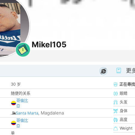
Mikel105
1
更
30 岁
正在尋找
随便的关系
眼睛
哥倫比
头发
亞
身体
Magdalena
Santa Marta
,
高度
哥倫比
亞
Weight
单