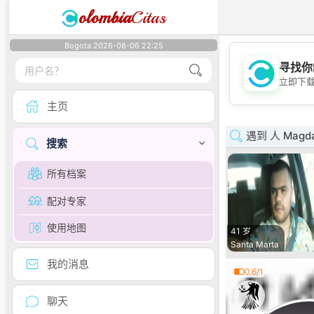
olombia
Citas
Bogota 2026-08-06 22:25
寻找你
立即下
主页
遇到 人 Magda
搜索
所有档案
配对专家
使用地图
41 岁
Santa Marta
我的消息
0.6/1
聊天