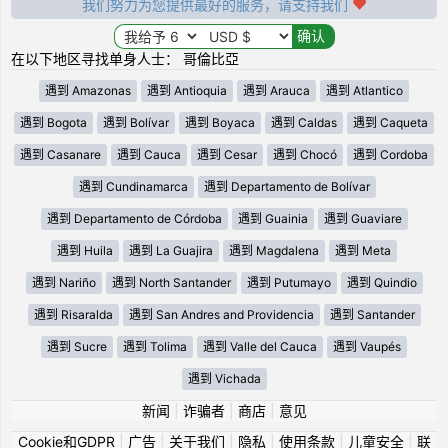
我们努力为您提供最好的服务，请支持我们
在以下地区寻找单身人士： 哥倫比亞
遇到 Amazonas
遇到 Antioquia
遇到 Arauca
遇到 Atlantico
遇到 Bogota
遇到 Bolívar
遇到 Boyaca
遇到 Caldas
遇到 Caqueta
遇到 Casanare
遇到 Cauca
遇到 Cesar
遇到 Chocó
遇到 Cordoba
遇到 Cundinamarca
遇到 Departamento de Bolívar
遇到 Departamento de Córdoba
遇到 Guainia
遇到 Guaviare
遇到 Huila
遇到 La Guajira
遇到 Magdalena
遇到 Meta
遇到 Nariño
遇到 North Santander
遇到 Putumayo
遇到 Quindio
遇到 Risaralda
遇到 San Andres and Providencia
遇到 Santander
遇到 Sucre
遇到 Tolima
遇到 Valle del Cauca
遇到 Vaupés
遇到 Vichada
新闻
|
诈骗者
|
商店
|
意见
Cookie和GDPR
|
广告
|
关于我们
|
隐私
|
使用条款
|
儿童安全
|
联