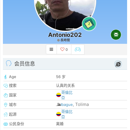
2
Antonio202
長時間
0
会员信息
Age
56 岁
搜索
认真的关系
哥倫比
国家
亞
Tolima
城市
Ibague
,
哥倫比
起源
亞
公民身份
离婚