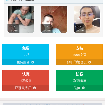
36 岁
35 岁
22 岁
Ibague
Ibague
Ibague
免费
支持
%
100
100%免费
免费服务
倾听的管理员
认真
访客
优质档案
访问量很高
已确认品质
最佳