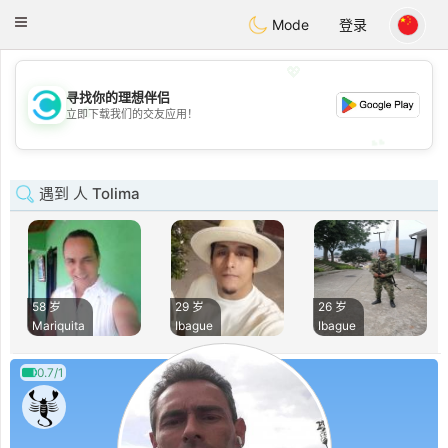
olombia
Citas
Toggle
Mode
登录
navigation
💖
寻找你的理想伴侣
💖
立即下载我们的交友应用！
💕
💕
遇到 人 Tolima
58 岁
29 岁
26 岁
Mariquita
Ibague
Ibague
0.7/1