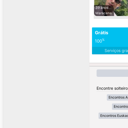
39 anos
Maracena
Grátis
%
100
Serviços gra
Encontre solteir
Encontros A
Encontro
Encontros Euskad