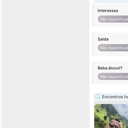
Interesses
Não especifica
Saída
Não especifica
Beba álcool?
Não especifica
Encontros h