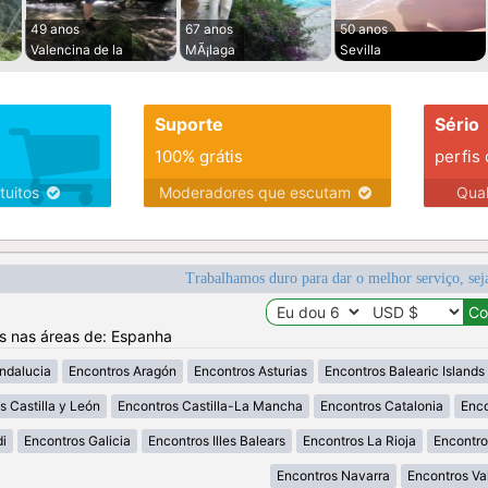
49 anos
67 anos
50 anos
Valencina de la
MÃ¡laga
Sevilla
Suporte
Sério
100% grátis
perfis
tuitos
Moderadores que escutam
Qua
Trabalhamos duro para dar o melhor serviço, sej
os nas áreas de: Espanha
ndalucia
Encontros Aragón
Encontros Asturias
Encontros Balearic Islands
s Castilla y León
Encontros Castilla-La Mancha
Encontros Catalonia
Enco
i
Encontros Galicia
Encontros Illes Balears
Encontros La Rioja
Encontro
Encontros Navarra
Encontros Va