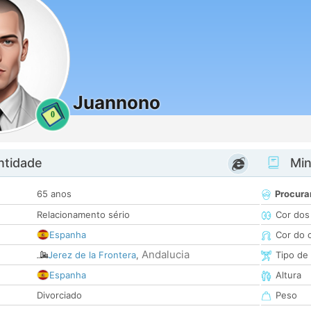
Juannono
0
ntidade
Minh
65 anos
Procura
Relacionamento sério
Cor dos
Espanha
Cor do 
Andalucia
Jerez de la Frontera
,
Tipo de
Espanha
Altura
Divorciado
Peso