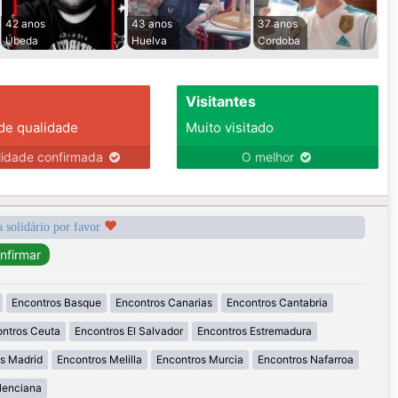
42 anos
43 anos
37 anos
Úbeda
Huelva
Cordoba
Visitantes
 de qualidade
Muito visitado
lidade confirmada
O melhor
a solidário por favor
Encontros Basque
Encontros Canarias
Encontros Cantabria
ntros Ceuta
Encontros El Salvador
Encontros Estremadura
s Madrid
Encontros Melilla
Encontros Murcia
Encontros Nafarroa
lenciana