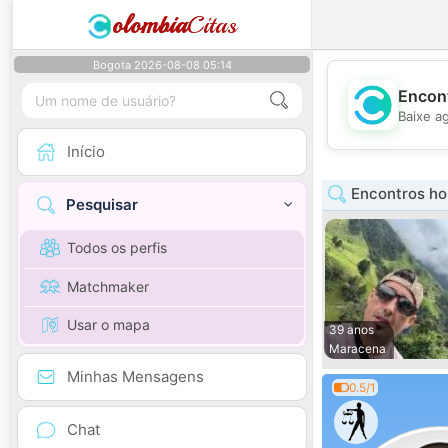
olombia
Citas
Bogota 2026-08-08 05:14
Encont
Baixe a
Início
Encontros h
Pesquisar
Todos os perfis
Matchmaker
Usar o mapa
39 anos
Maracena
Minhas Mensagens
0.5/1
Chat