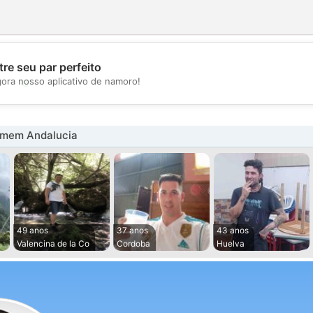
re seu par perfeito
💖
gora nosso aplicativo de namoro!
💕
omem Andalucia
49 anos
37 anos
43 anos
Valencina de la Co
Cordoba
Huelva