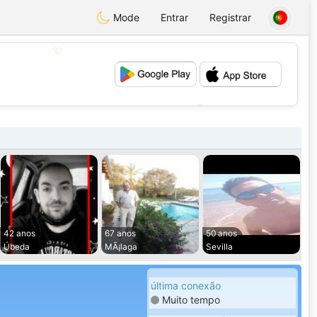
Mode
Entrar
Registrar
💖
💕
42 anos
67 anos
50 anos
Úbeda
MÃ¡laga
Sevilla
última conexão
Muito tempo