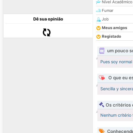
Nível Acadêmico
Fumar
Dê sua opinião
Job
Meus amigos
Registado
um pouco s
Pues soy normal 
O que eu es
Sencilla y since
Os critérios
Nenhum critério 
Conhecendo