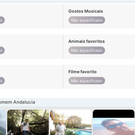
Gostos Musicais
do
Não especificado
Animais favoritos
do
Não especificado
Filme favorito
do
Não especificado
omem Andalucia