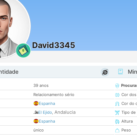
David3345
0
ntidade
Minh
39 anos
Procura
Relacionamento sério
Cor dos
Espanha
Cor do 
Andalucia
El Ejido
,
Tipo de
Espanha
Altura
único
Peso