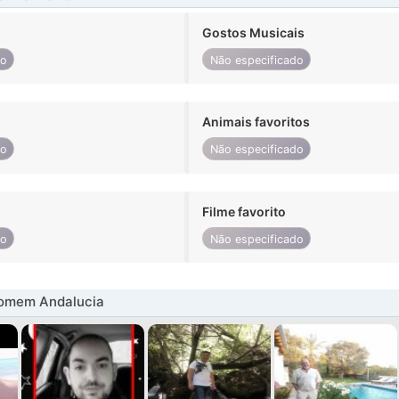
Gostos Musicais
do
Não especificado
Animais favoritos
do
Não especificado
Filme favorito
do
Não especificado
omem Andalucia