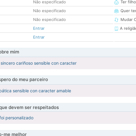
Não especificado
Ter filh
Não especificado
Quer ter
Não especificado
Mudar C
Entrar
A religiã
Entrar
obre mim
sincero cariñoso sensible con caracter
pero do meu parceiro
pática sensible con caracter amable
 que devem ser respeitados
foi personalizado
-me melhor