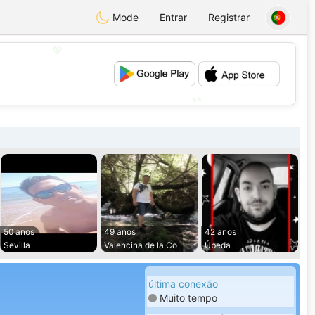
Mode
Entrar
Registrar
💖
💕
50 anos
49 anos
42 anos
Sevilla
Valencina de la Co
Úbeda
última conexão
Muito tempo