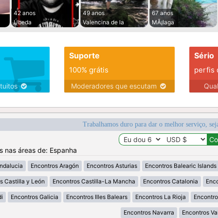
42 anos
49 anos
67 anos
Úbeda
Valencina de la
MÃ¡laga
Suporte
Sério
100% grátis
perfis
tuitos
Moderadores que escutam
Qua
Trabalhamos duro para dar o melhor serviço, sej
os nas áreas de: Espanha
ndalucia
Encontros Aragón
Encontros Asturias
Encontros Balearic Islands
s Castilla y León
Encontros Castilla-La Mancha
Encontros Catalonia
Enco
i
Encontros Galicia
Encontros Illes Balears
Encontros La Rioja
Encontro
Encontros Navarra
Encontros Va