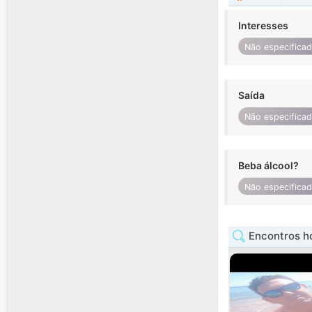
Interesses
Não especifica
Saída
Não especifica
Beba álcool?
Não especifica
Encontros h