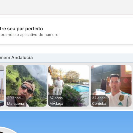
re seu par perfeito
💖
gora nosso aplicativo de namoro!
💕
omem Andalucia
39 anos
67 anos
37 anos
Maracena
MÃ¡laga
Cordoba