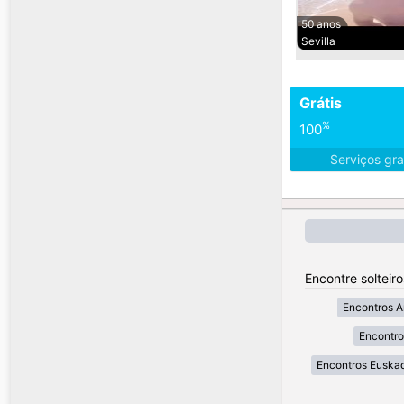
50 anos
Sevilla
Grátis
%
100
Serviços gra
Encontre solteir
Encontros A
Encontro
Encontros Euskad