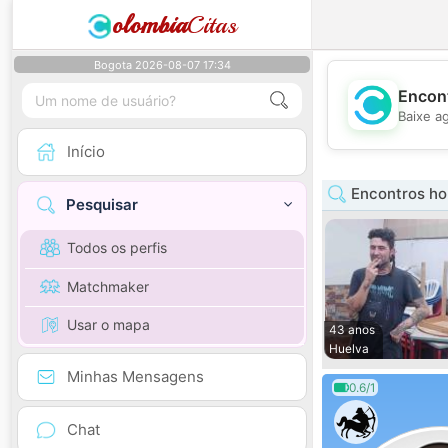
olombia
Citas
Bogota 2026-08-07 17:34
Encont
Baixe a
Início
Encontros h
Pesquisar
Todos os perfis
Matchmaker
Usar o mapa
43 anos
Huelva
Minhas Mensagens
0.6/1
Chat