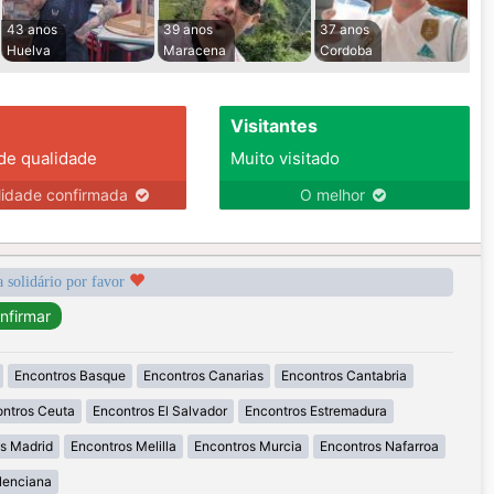
43 anos
39 anos
37 anos
Huelva
Maracena
Cordoba
Visitantes
 de qualidade
Muito visitado
lidade confirmada
O melhor
a solidário por favor
Encontros Basque
Encontros Canarias
Encontros Cantabria
ntros Ceuta
Encontros El Salvador
Encontros Estremadura
s Madrid
Encontros Melilla
Encontros Murcia
Encontros Nafarroa
lenciana