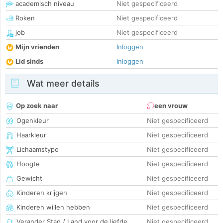
academisch niveau
Niet gespecificeerd
Roken
Niet gespecificeerd
job
Niet gespecificeerd
Mijn vrienden
Inloggen
Lid sinds
Inloggen
Wat meer details
Op zoek naar
een vrouw
Ogenkleur
Niet gespecificeerd
Haarkleur
Niet gespecificeerd
Lichaamstype
Niet gespecificeerd
Hoogte
Niet gespecificeerd
Gewicht
Niet gespecificeerd
Kinderen krijgen
Niet gespecificeerd
Kinderen willen hebben
Niet gespecificeerd
Verander Stad / Land voor de liefde
Niet gespecificeerd