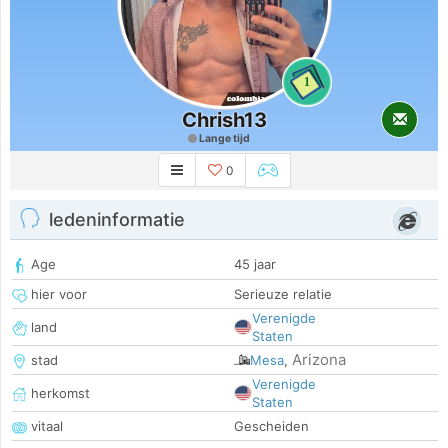
1
Chrish13
Lange tijd
0
ledeninformatie
Age
45 jaar
hier voor
Serieuze relatie
Verenigde
land
Staten
Arizona
stad
Mesa
,
Verenigde
herkomst
Staten
vitaal
Gescheiden