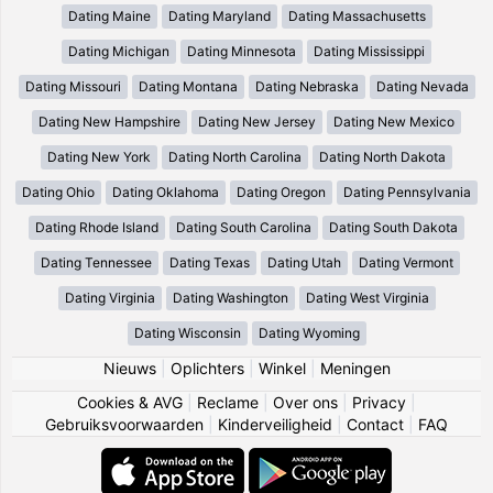
Dating Maine
Dating Maryland
Dating Massachusetts
Dating Michigan
Dating Minnesota
Dating Mississippi
Dating Missouri
Dating Montana
Dating Nebraska
Dating Nevada
Dating New Hampshire
Dating New Jersey
Dating New Mexico
Dating New York
Dating North Carolina
Dating North Dakota
Dating Ohio
Dating Oklahoma
Dating Oregon
Dating Pennsylvania
Dating Rhode Island
Dating South Carolina
Dating South Dakota
Dating Tennessee
Dating Texas
Dating Utah
Dating Vermont
Dating Virginia
Dating Washington
Dating West Virginia
Dating Wisconsin
Dating Wyoming
Nieuws
|
Oplichters
|
Winkel
|
Meningen
Cookies & AVG
|
Reclame
|
Over ons
|
Privacy
|
Gebruiksvoorwaarden
|
Kinderveiligheid
|
Contact
|
FAQ