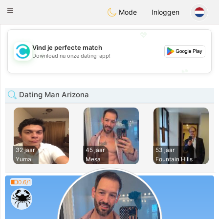
olombia
Citas
Toggle
Mode
Inloggen
navigation
💖
Vind je perfecte match
💖
Download nu onze dating-app!
💕
💕
Dating Man Arizona
32 jaar
45 jaar
53 jaar
Yuma
Mesa
Fountain Hills
0.6/1