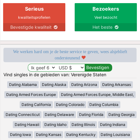
Serieus
Bezoekers
kwaliteitsprofielen
Veel bezocht
Bevestigde kwaliteit
Het beste
We werken hard om je de beste service te geven, wees alsjeblieft
ondersteunend
Vind singles in de gebieden van: Verenigde Staten
Dating Alabama
Dating Alaska
Dating Arizona
Dating Arkansas
Dating Armed Forces Europe
Dating Armed Forces Europe, Middle East,
Dating California
Dating Colorado
Dating Columbia
Dating Connecticut
Dating Delaware
Dating Florida
Dating Georgia
Dating Hawaii
Dating Idaho
Dating Illinois
Dating Indiana
Dating Iowa
Dating Kansas
Dating Kentucky
Dating Louisiana