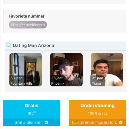
Favoriete nummer
Niet gespecificeerd
Dating Man Arizona
53 jaar
35 jaar
32 jaar
Fountain Hills
Phoenix
Yuma
Gratis
Ondersteuning
%
100
100% gratis
Gratis diensten
Luisterende moderators