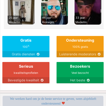
25 jaar
46 jaar
33 jaar
Medellin
Rionegro
Medellin
Gratis
Ondersteuning
%
100
100% gratis
Gratis diensten
Luisterende moderators
Serieus
Bezoekers
kwaliteitsprofielen
Veel bezocht
Bevestigde kwaliteit
Het beste
We werken hard om je de beste service te geven, wees alsjeblieft
ondersteunend