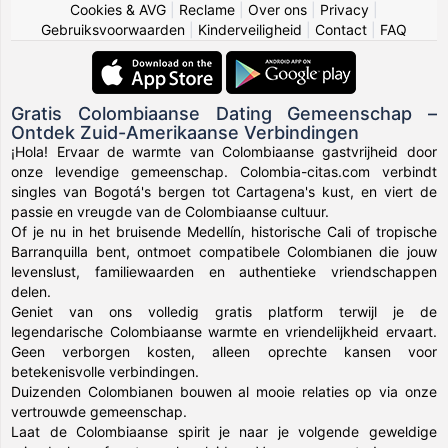
Cookies & AVG
|
Reclame
|
Over ons
|
Privacy
|
Gebruiksvoorwaarden
|
Kinderveiligheid
|
Contact
|
FAQ
Gratis Colombiaanse Dating Gemeenschap –
Ontdek Zuid-Amerikaanse Verbindingen
¡Hola! Ervaar de warmte van Colombiaanse gastvrijheid door
onze levendige gemeenschap. Colombia-citas.com verbindt
singles van Bogotá's bergen tot Cartagena's kust, en viert de
passie en vreugde van de Colombiaanse cultuur.
Of je nu in het bruisende Medellín, historische Cali of tropische
Barranquilla bent, ontmoet compatibele Colombianen die jouw
levenslust, familiewaarden en authentieke vriendschappen
delen.
Geniet van ons volledig gratis platform terwijl je de
legendarische Colombiaanse warmte en vriendelijkheid ervaart.
Geen verborgen kosten, alleen oprechte kansen voor
betekenisvolle verbindingen.
Duizenden Colombianen bouwen al mooie relaties op via onze
vertrouwde gemeenschap.
Laat de Colombiaanse spirit je naar je volgende geweldige