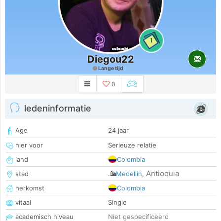
1
Diegou22
Lange tijd
0
ledeninformatie
Age
24 jaar
hier voor
Serieuze relatie
land
Colombia
Antioquia
stad
Medellin
,
herkomst
Colombia
vitaal
Single
academisch niveau
Niet gespecificeerd