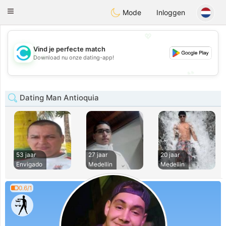
olombia
Citas
Toggle
Mode
Inloggen
navigation
💖
Vind je perfecte match
💖
Download nu onze dating-app!
💕
💕
Dating Man Antioquia
53 jaar
27 jaar
20 jaar
Envigado
Medellin
Medellin
0.6/1