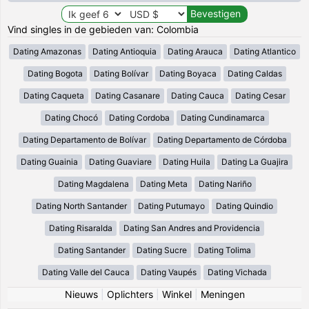
Vind singles in de gebieden van: Colombia
Dating Amazonas
Dating Antioquia
Dating Arauca
Dating Atlantico
Dating Bogota
Dating Bolívar
Dating Boyaca
Dating Caldas
Dating Caqueta
Dating Casanare
Dating Cauca
Dating Cesar
Dating Chocó
Dating Cordoba
Dating Cundinamarca
Dating Departamento de Bolívar
Dating Departamento de Córdoba
Dating Guainia
Dating Guaviare
Dating Huila
Dating La Guajira
Dating Magdalena
Dating Meta
Dating Nariño
Dating North Santander
Dating Putumayo
Dating Quindio
Dating Risaralda
Dating San Andres and Providencia
Dating Santander
Dating Sucre
Dating Tolima
Dating Valle del Cauca
Dating Vaupés
Dating Vichada
Nieuws
|
Oplichters
|
Winkel
|
Meningen