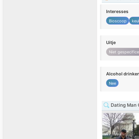
Interesses
Bioscoop
keu
Uitje
Niet gespecific
Alcohol drinke
Nee
Dating Man 