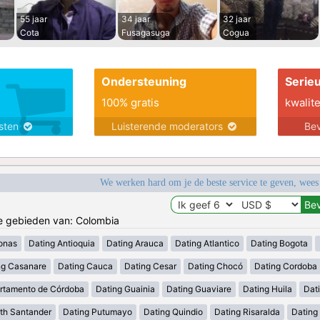
55 jaar
34 jaar
32 jaar
Cota
Fusagasuga
Cogua
Ondersteuning
Serie
100% gratis
kwalite
nsten
Luisterende moderators
Bev
We werken hard om je de beste service te geven, wees
de gebieden van: Colombia
onas
Dating Antioquia
Dating Arauca
Dating Atlantico
Dating Bogota
ng Casanare
Dating Cauca
Dating Cesar
Dating Chocó
Dating Cordoba
rtamento de Córdoba
Dating Guainia
Dating Guaviare
Dating Huila
Dati
th Santander
Dating Putumayo
Dating Quindio
Dating Risaralda
Dating