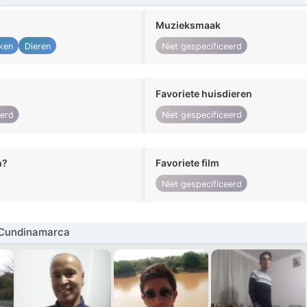
Muzieksmaak
ken
Dieren
Niet gespecificeerd
Favoriete huisdieren
eerd
Niet gespecificeerd
n?
Favoriete film
Niet gespecificeerd
Cundinamarca