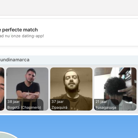
e perfecte match
💖
d nu onze dating-app!
💕
Cundinamarca
38 jaar
37 jaar
21 jaar
Bogotá (Chapinero)
Zipaquirá
Fusagasuga