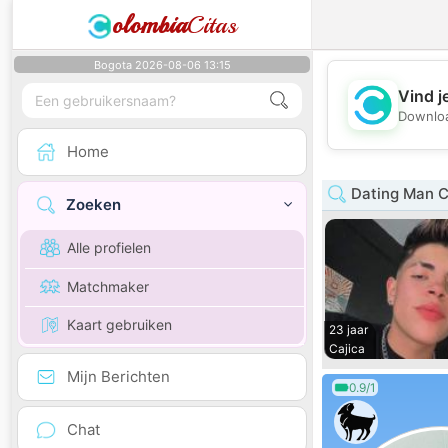
olombia
Citas
Bogota 2026-08-06 13:15
Vind j
Downloa
Home
Dating Man 
Zoeken
Alle profielen
Matchmaker
Kaart gebruiken
23 jaar
Cajica
Mijn Berichten
0.9/1
Chat