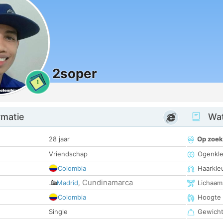
2soper
1
rmatie
Wat
28 jaar
Op zoek
Vriendschap
Ogenkle
Colombia
Haarkle
Cundinamarca
Madrid
,
Lichaam
Colombia
Hoogte
Single
Gewich