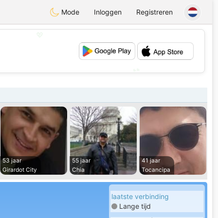
Mode
Inloggen
Registreren
💖
💕
53 jaar
55 jaar
41 jaar
Girardot City
Chia
Tocancipa
laatste verbinding
Lange tijd