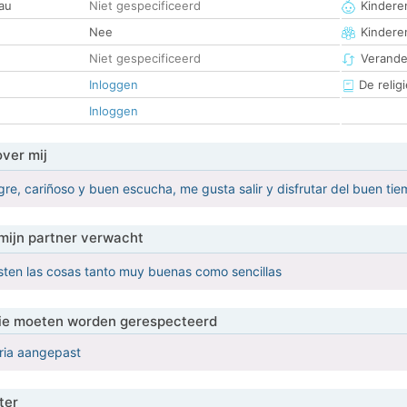
au
Niet gespecificeerd
Kinderen
Nee
Kindere
Niet gespecificeerd
Verander
Inloggen
De religi
Inloggen
over mij
egre, cariñoso y buen escucha, me gusta salir y disfrutar del buen ti
mijn partner verwacht
sten las cosas tanto muy buenas como sencillas
 die moeten worden gerespecteerd
eria aangepast
ter