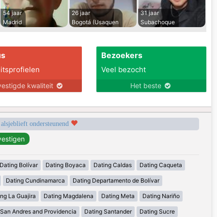
54 jaar
26 jaar
31 jaar
Madrid
Bogotá (Usaquen
Subachoque
us
Bezoekers
itsprofielen
Veel bezocht
estigde kwaliteit
Het beste
 alsjeblieft ondersteunend
Dating Bolívar
Dating Boyaca
Dating Caldas
Dating Caqueta
Dating Cundinamarca
Dating Departamento de Bolívar
ng La Guajira
Dating Magdalena
Dating Meta
Dating Nariño
 San Andres and Providencia
Dating Santander
Dating Sucre