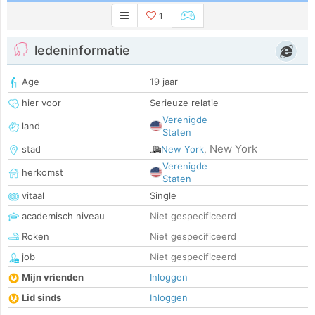
1
ledeninformatie
Age
19 jaar
hier voor
Serieuze relatie
Verenigde
land
Staten
New York
stad
New York
,
Verenigde
herkomst
Staten
vitaal
Single
academisch niveau
Niet gespecificeerd
Roken
Niet gespecificeerd
job
Niet gespecificeerd
Mijn vrienden
Inloggen
Lid sinds
Inloggen