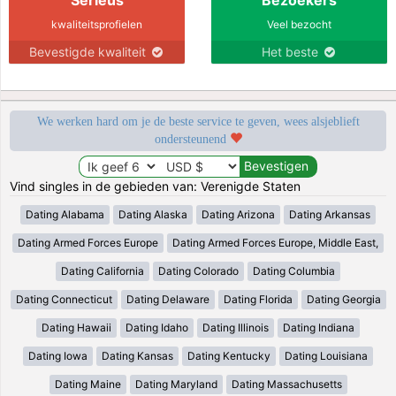
kwaliteitsprofielen
Veel bezocht
Bevestigde kwaliteit
Het beste
We werken hard om je de beste service te geven, wees alsjeblieft
ondersteunend
Vind singles in de gebieden van: Verenigde Staten
Dating Alabama
Dating Alaska
Dating Arizona
Dating Arkansas
Dating Armed Forces Europe
Dating Armed Forces Europe, Middle East,
Dating California
Dating Colorado
Dating Columbia
Dating Connecticut
Dating Delaware
Dating Florida
Dating Georgia
Dating Hawaii
Dating Idaho
Dating Illinois
Dating Indiana
Dating Iowa
Dating Kansas
Dating Kentucky
Dating Louisiana
Dating Maine
Dating Maryland
Dating Massachusetts