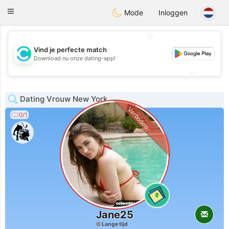
olombia
Citas
Toggle
Mode
Inloggen
navigation
💖
Vind je perfecte match
💖
Download nu onze dating-app!
💕
💕
Dating Vrouw New York
Verboden
0/1
0
Jane25
Lange tijd