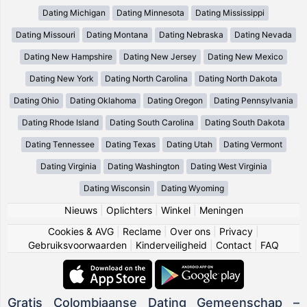
Dating Michigan
Dating Minnesota
Dating Mississippi
Dating Missouri
Dating Montana
Dating Nebraska
Dating Nevada
Dating New Hampshire
Dating New Jersey
Dating New Mexico
Dating New York
Dating North Carolina
Dating North Dakota
Dating Ohio
Dating Oklahoma
Dating Oregon
Dating Pennsylvania
Dating Rhode Island
Dating South Carolina
Dating South Dakota
Dating Tennessee
Dating Texas
Dating Utah
Dating Vermont
Dating Virginia
Dating Washington
Dating West Virginia
Dating Wisconsin
Dating Wyoming
Nieuws
|
Oplichters
|
Winkel
|
Meningen
Cookies & AVG
|
Reclame
|
Over ons
|
Privacy
|
Gebruiksvoorwaarden
|
Kinderveiligheid
|
Contact
|
FAQ
Gratis Colombiaanse Dating Gemeenschap –