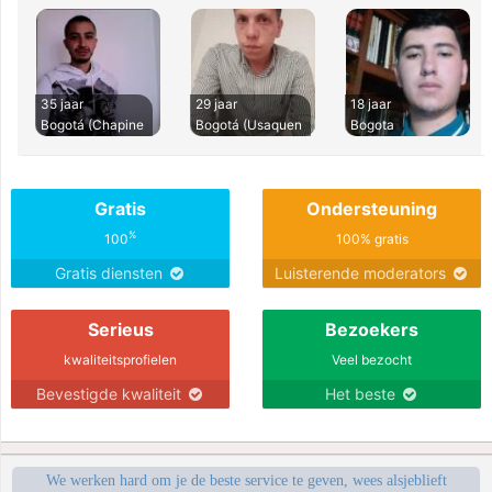
35 jaar
29 jaar
18 jaar
Bogotá (Chapine
Bogotá (Usaquen
Bogota
Gratis
Ondersteuning
%
100
100% gratis
Gratis diensten
Luisterende moderators
Serieus
Bezoekers
kwaliteitsprofielen
Veel bezocht
Bevestigde kwaliteit
Het beste
We werken hard om je de beste service te geven, wees alsjeblieft