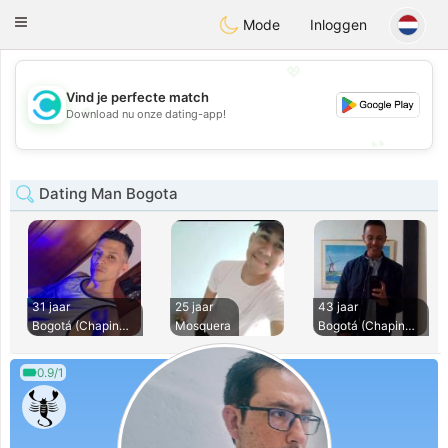
olombia
Citas
Toggle
Mode
Inloggen
navigation
💖
Vind je perfecte match
💖
Download nu onze dating-app!
💕
💕
Dating Man Bogota
31 jaar
25 jaar
43 jaar
Bogotá (Chapinero)
Mosquera
Bogotá (Chapinero)
0.9/1