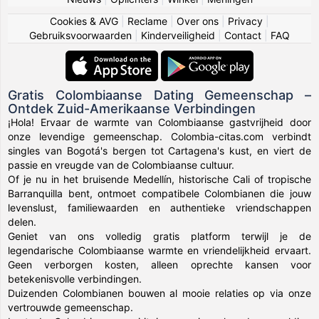
Cookies & AVG
|
Reclame
|
Over ons
|
Privacy
|
Gebruiksvoorwaarden
|
Kinderveiligheid
|
Contact
|
FAQ
Gratis Colombiaanse Dating Gemeenschap –
Ontdek Zuid-Amerikaanse Verbindingen
¡Hola! Ervaar de warmte van Colombiaanse gastvrijheid door
onze levendige gemeenschap. Colombia-citas.com verbindt
singles van Bogotá's bergen tot Cartagena's kust, en viert de
passie en vreugde van de Colombiaanse cultuur.
Of je nu in het bruisende Medellín, historische Cali of tropische
Barranquilla bent, ontmoet compatibele Colombianen die jouw
levenslust, familiewaarden en authentieke vriendschappen
delen.
Geniet van ons volledig gratis platform terwijl je de
legendarische Colombiaanse warmte en vriendelijkheid ervaart.
Geen verborgen kosten, alleen oprechte kansen voor
betekenisvolle verbindingen.
Duizenden Colombianen bouwen al mooie relaties op via onze
vertrouwde gemeenschap.