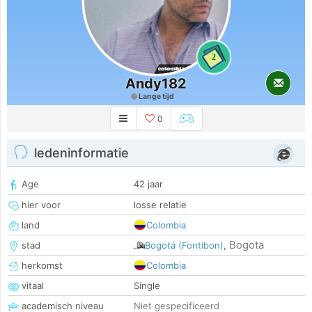
2
Andy182
Lange tijd
0
ledeninformatie
Age
42 jaar
hier voor
losse relatie
land
Colombia
Bogota
stad
Bogotá (Fontibon)
,
herkomst
Colombia
vitaal
Single
academisch niveau
Niet gespecificeerd