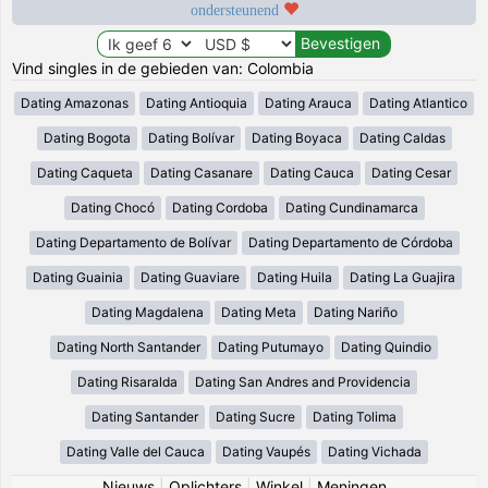
ondersteunend
Vind singles in de gebieden van: Colombia
Dating Amazonas
Dating Antioquia
Dating Arauca
Dating Atlantico
Dating Bogota
Dating Bolívar
Dating Boyaca
Dating Caldas
Dating Caqueta
Dating Casanare
Dating Cauca
Dating Cesar
Dating Chocó
Dating Cordoba
Dating Cundinamarca
Dating Departamento de Bolívar
Dating Departamento de Córdoba
Dating Guainia
Dating Guaviare
Dating Huila
Dating La Guajira
Dating Magdalena
Dating Meta
Dating Nariño
Dating North Santander
Dating Putumayo
Dating Quindio
Dating Risaralda
Dating San Andres and Providencia
Dating Santander
Dating Sucre
Dating Tolima
Dating Valle del Cauca
Dating Vaupés
Dating Vichada
Nieuws
|
Oplichters
|
Winkel
|
Meningen