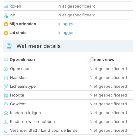
Roken
Niet gespecificeerd
job
Niet gespecificeerd
Mijn vrienden
Inloggen
Lid sinds
Inloggen
Wat meer details
Op zoek naar
een vrouw
Ogenkleur
Niet gespecificeerd
Haarkleur
Niet gespecificeerd
Lichaamstype
Niet gespecificeerd
Hoogte
Niet gespecificeerd
Gewicht
Niet gespecificeerd
Kinderen krijgen
Niet gespecificeerd
Kinderen willen hebben
Niet gespecificeerd
Verander Stad / Land voor de liefde
Niet gespecificeerd