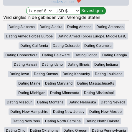
ondersteunend
Vind singles in de gebieden van: Verenigde Staten
Dating Alabama
Dating Alaska
Dating Arizona
Dating Arkansas
Dating Armed Forces Europe
Dating Armed Forces Europe, Middle East,
Dating California
Dating Colorado
Dating Columbia
Dating Connecticut
Dating Delaware
Dating Florida
Dating Georgia
Dating Hawaii
Dating Idaho
Dating Illinois
Dating Indiana
Dating Iowa
Dating Kansas
Dating Kentucky
Dating Louisiana
Dating Maine
Dating Maryland
Dating Massachusetts
Dating Michigan
Dating Minnesota
Dating Mississippi
Dating Missouri
Dating Montana
Dating Nebraska
Dating Nevada
Dating New Hampshire
Dating New Jersey
Dating New Mexico
Dating New York
Dating North Carolina
Dating North Dakota
Dating Ohio
Dating Oklahoma
Dating Oregon
Dating Pennsylvania