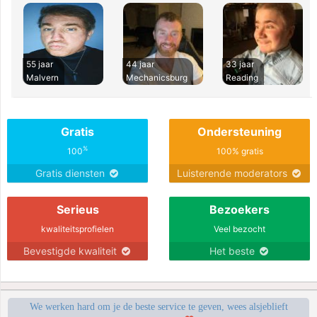
55 jaar
44 jaar
33 jaar
Malvern
Mechanicsburg
Reading
Gratis
Ondersteuning
%
100
100% gratis
Gratis diensten
Luisterende moderators
Serieus
Bezoekers
kwaliteitsprofielen
Veel bezocht
Bevestigde kwaliteit
Het beste
We werken hard om je de beste service te geven, wees alsjeblieft