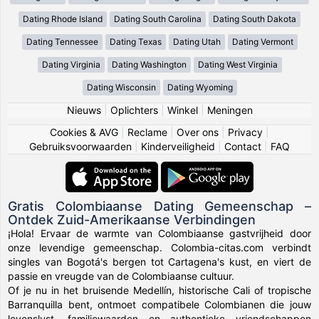
Dating Rhode Island
Dating South Carolina
Dating South Dakota
Dating Tennessee
Dating Texas
Dating Utah
Dating Vermont
Dating Virginia
Dating Washington
Dating West Virginia
Dating Wisconsin
Dating Wyoming
Nieuws
|
Oplichters
|
Winkel
|
Meningen
Cookies & AVG
|
Reclame
|
Over ons
|
Privacy
|
Gebruiksvoorwaarden
|
Kinderveiligheid
|
Contact
|
FAQ
Gratis Colombiaanse Dating Gemeenschap –
Ontdek Zuid-Amerikaanse Verbindingen
¡Hola! Ervaar de warmte van Colombiaanse gastvrijheid door
onze levendige gemeenschap. Colombia-citas.com verbindt
singles van Bogotá's bergen tot Cartagena's kust, en viert de
passie en vreugde van de Colombiaanse cultuur.
Of je nu in het bruisende Medellín, historische Cali of tropische
Barranquilla bent, ontmoet compatibele Colombianen die jouw
levenslust, familiewaarden en authentieke vriendschappen