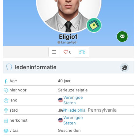
0
Eligio1
Lange tijd
0
ledeninformatie
Age
40 jaar
hier voor
Serieuze relatie
Verenigde
land
Staten
Pennsylvania
stad
Philadelphia
,
Verenigde
herkomst
Staten
vitaal
Gescheiden