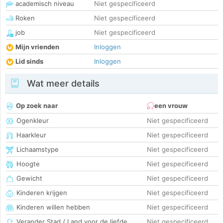
academisch niveau
Niet gespecificeerd
Roken
Niet gespecificeerd
job
Niet gespecificeerd
Mijn vrienden
Inloggen
Lid sinds
Inloggen
Wat meer details
Op zoek naar
een vrouw
Ogenkleur
Niet gespecificeerd
Haarkleur
Niet gespecificeerd
Lichaamstype
Niet gespecificeerd
Hoogte
Niet gespecificeerd
Gewicht
Niet gespecificeerd
Kinderen krijgen
Niet gespecificeerd
Kinderen willen hebben
Niet gespecificeerd
Verander Stad / Land voor de liefde
Niet gespecificeerd