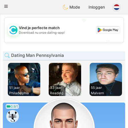
olombia
Citas
Toggle
Mode
Inloggen
navigation
💖
Vind je perfecte match
💖
Download nu onze dating-app!
💕
💕
Dating Man Pennsylvania
51 jaar
33 jaar
55 jaar
Philadelphia
Reading
Malvern
0.9/1