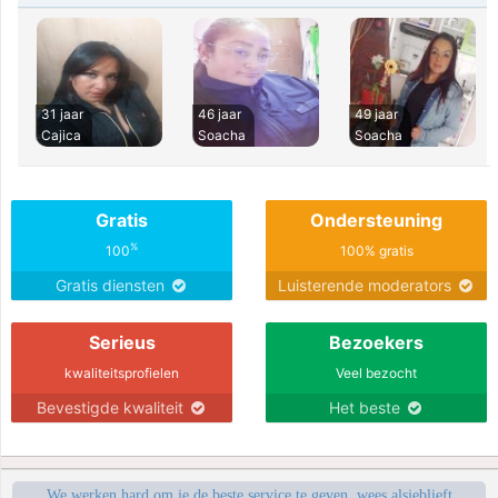
31 jaar
46 jaar
49 jaar
Cajica
Soacha
Soacha
Gratis
Ondersteuning
%
100
100% gratis
Gratis diensten
Luisterende moderators
Serieus
Bezoekers
kwaliteitsprofielen
Veel bezocht
Bevestigde kwaliteit
Het beste
We werken hard om je de beste service te geven, wees alsjeblieft