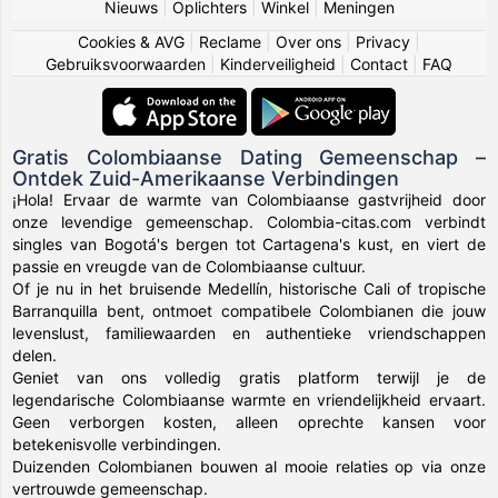
Nieuws
|
Oplichters
|
Winkel
|
Meningen
Cookies & AVG
|
Reclame
|
Over ons
|
Privacy
|
Gebruiksvoorwaarden
|
Kinderveiligheid
|
Contact
|
FAQ
Gratis Colombiaanse Dating Gemeenschap –
Ontdek Zuid-Amerikaanse Verbindingen
¡Hola! Ervaar de warmte van Colombiaanse gastvrijheid door
onze levendige gemeenschap. Colombia-citas.com verbindt
singles van Bogotá's bergen tot Cartagena's kust, en viert de
passie en vreugde van de Colombiaanse cultuur.
Of je nu in het bruisende Medellín, historische Cali of tropische
Barranquilla bent, ontmoet compatibele Colombianen die jouw
levenslust, familiewaarden en authentieke vriendschappen
delen.
Geniet van ons volledig gratis platform terwijl je de
legendarische Colombiaanse warmte en vriendelijkheid ervaart.
Geen verborgen kosten, alleen oprechte kansen voor
betekenisvolle verbindingen.
Duizenden Colombianen bouwen al mooie relaties op via onze
vertrouwde gemeenschap.