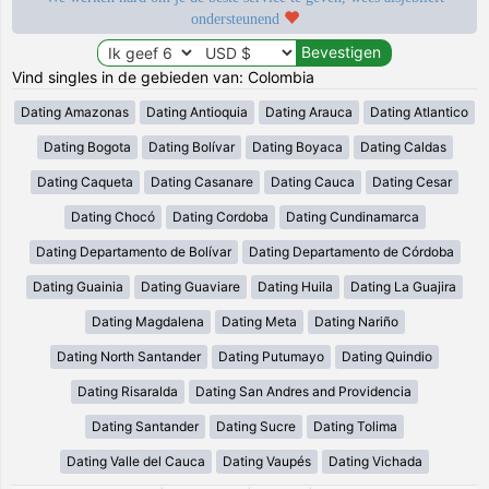
ondersteunend
Vind singles in de gebieden van: Colombia
Dating Amazonas
Dating Antioquia
Dating Arauca
Dating Atlantico
Dating Bogota
Dating Bolívar
Dating Boyaca
Dating Caldas
Dating Caqueta
Dating Casanare
Dating Cauca
Dating Cesar
Dating Chocó
Dating Cordoba
Dating Cundinamarca
Dating Departamento de Bolívar
Dating Departamento de Córdoba
Dating Guainia
Dating Guaviare
Dating Huila
Dating La Guajira
Dating Magdalena
Dating Meta
Dating Nariño
Dating North Santander
Dating Putumayo
Dating Quindio
Dating Risaralda
Dating San Andres and Providencia
Dating Santander
Dating Sucre
Dating Tolima
Dating Valle del Cauca
Dating Vaupés
Dating Vichada