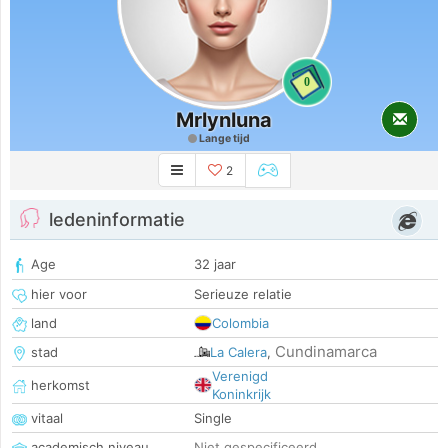
0
Mrlynluna
Lange tijd
2
ledeninformatie
Age
32 jaar
hier voor
Serieuze relatie
land
Colombia
Cundinamarca
stad
La Calera
,
Verenigd
herkomst
Koninkrijk
vitaal
Single
academisch niveau
Niet gespecificeerd