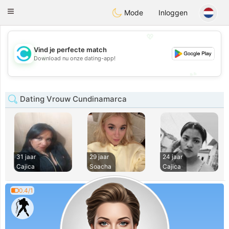
olombia
Citas
Toggle
Mode
Inloggen
navigation
💖
Vind je perfecte match
💖
Download nu onze dating-app!
💕
💕
Dating Vrouw Cundinamarca
31 jaar
29 jaar
24 jaar
Cajica
Soacha
Cajica
0.4/1