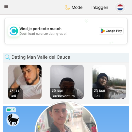
olombia
Citas
Toggle
Mode
Inloggen
navigation
💖
Vind je perfecte match
💖
Download nu onze dating-app!
💕
💕
Dating Man Valle del Cauca
27 jaar
35 jaar
35 jaar
Cali
Buenaventura
Cali
1/1