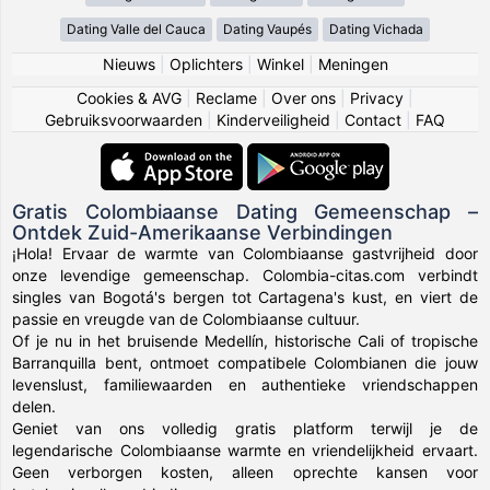
Dating Valle del Cauca
Dating Vaupés
Dating Vichada
Nieuws
|
Oplichters
|
Winkel
|
Meningen
Cookies & AVG
|
Reclame
|
Over ons
|
Privacy
|
Gebruiksvoorwaarden
|
Kinderveiligheid
|
Contact
|
FAQ
Gratis Colombiaanse Dating Gemeenschap –
Ontdek Zuid-Amerikaanse Verbindingen
¡Hola! Ervaar de warmte van Colombiaanse gastvrijheid door
onze levendige gemeenschap. Colombia-citas.com verbindt
singles van Bogotá's bergen tot Cartagena's kust, en viert de
passie en vreugde van de Colombiaanse cultuur.
Of je nu in het bruisende Medellín, historische Cali of tropische
Barranquilla bent, ontmoet compatibele Colombianen die jouw
levenslust, familiewaarden en authentieke vriendschappen
delen.
Geniet van ons volledig gratis platform terwijl je de
legendarische Colombiaanse warmte en vriendelijkheid ervaart.
Geen verborgen kosten, alleen oprechte kansen voor