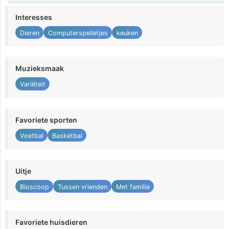
Interesses
Dieren
Computerspelletjes
keuken
Muzieksmaak
Variëteit
Favoriete sporten
Voetbal
Basketbal
Uitje
Bioscoop
Tussen vrienden
Met familie
Favoriete huisdieren