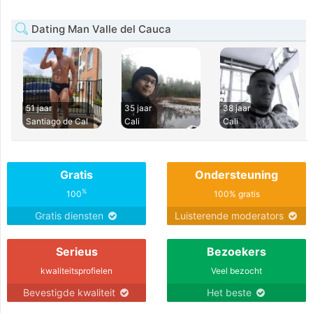
Dating Man Valle del Cauca
51 jaar
35 jaar
38 jaar
Santiago de Cal
Cali
Cali
Gratis
Ondersteuning
%
100
100% gratis
Gratis diensten
Luisterende moderators
Serieus
Bezoekers
kwaliteitsprofielen
Veel bezocht
Bevestigde kwaliteit
Het beste