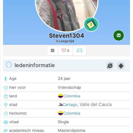
1
Steven1304
Lange tijd
0
ledeninformatie
Age
24 jaar
hier voor
Vriendschap
land
Colombia
Valle del Cauca
stad
Cartago
,
herkomst
Colombia
vitaal
Single
academisch niveau
Masterdiploma