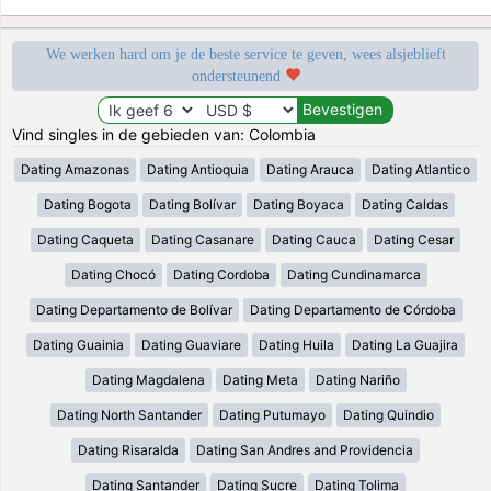
We werken hard om je de beste service te geven, wees alsjeblieft
ondersteunend
Vind singles in de gebieden van: Colombia
Dating Amazonas
Dating Antioquia
Dating Arauca
Dating Atlantico
Dating Bogota
Dating Bolívar
Dating Boyaca
Dating Caldas
Dating Caqueta
Dating Casanare
Dating Cauca
Dating Cesar
Dating Chocó
Dating Cordoba
Dating Cundinamarca
Dating Departamento de Bolívar
Dating Departamento de Córdoba
Dating Guainia
Dating Guaviare
Dating Huila
Dating La Guajira
Dating Magdalena
Dating Meta
Dating Nariño
Dating North Santander
Dating Putumayo
Dating Quindio
Dating Risaralda
Dating San Andres and Providencia
Dating Santander
Dating Sucre
Dating Tolima