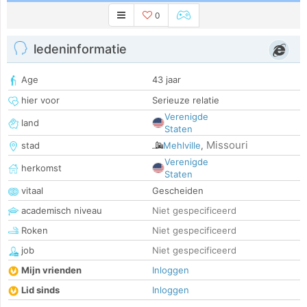
0
ledeninformatie
Age
43 jaar
hier voor
Serieuze relatie
Verenigde
land
Staten
Missouri
stad
Mehlville
,
Verenigde
herkomst
Staten
vitaal
Gescheiden
academisch niveau
Niet gespecificeerd
Roken
Niet gespecificeerd
job
Niet gespecificeerd
Mijn vrienden
Inloggen
Lid sinds
Inloggen