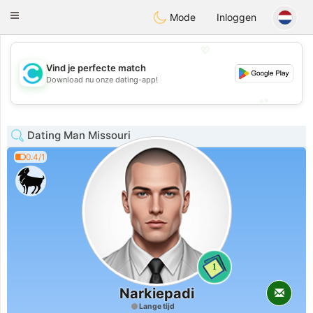
olombia
Citas
Toggle
Mode
Inloggen
navigation
💖
Vind je perfecte match
💖
Download nu onze dating-app!
💕
💕
Dating Man Missouri
0.4/1
1
Narkiepadi
Lange tijd