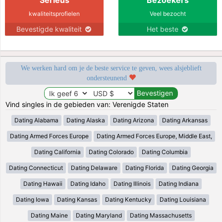
kwaliteitsprofielen
Veel bezocht
Bevestigde kwaliteit
Het beste
We werken hard om je de beste service te geven, wees alsjeblieft
ondersteunend
Vind singles in de gebieden van: Verenigde Staten
Dating Alabama
Dating Alaska
Dating Arizona
Dating Arkansas
Dating Armed Forces Europe
Dating Armed Forces Europe, Middle East,
Dating California
Dating Colorado
Dating Columbia
Dating Connecticut
Dating Delaware
Dating Florida
Dating Georgia
Dating Hawaii
Dating Idaho
Dating Illinois
Dating Indiana
Dating Iowa
Dating Kansas
Dating Kentucky
Dating Louisiana
Dating Maine
Dating Maryland
Dating Massachusetts