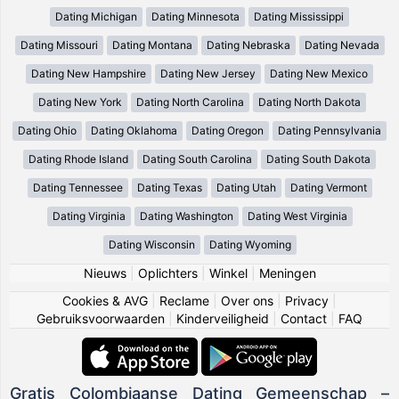
Dating Michigan
Dating Minnesota
Dating Mississippi
Dating Missouri
Dating Montana
Dating Nebraska
Dating Nevada
Dating New Hampshire
Dating New Jersey
Dating New Mexico
Dating New York
Dating North Carolina
Dating North Dakota
Dating Ohio
Dating Oklahoma
Dating Oregon
Dating Pennsylvania
Dating Rhode Island
Dating South Carolina
Dating South Dakota
Dating Tennessee
Dating Texas
Dating Utah
Dating Vermont
Dating Virginia
Dating Washington
Dating West Virginia
Dating Wisconsin
Dating Wyoming
Nieuws
|
Oplichters
|
Winkel
|
Meningen
Cookies & AVG
|
Reclame
|
Over ons
|
Privacy
|
Gebruiksvoorwaarden
|
Kinderveiligheid
|
Contact
|
FAQ
Gratis Colombiaanse Dating Gemeenschap –