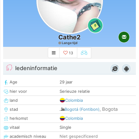
0
Cathe2
Lange tijd
13
ledeninformatie
Age
29 jaar
hier voor
Serieuze relatie
land
Colombia
Bogota
stad
Bogotá (Fontibon)
,
herkomst
Colombia
vitaal
Single
academisch niveau
Niet gespecificeerd