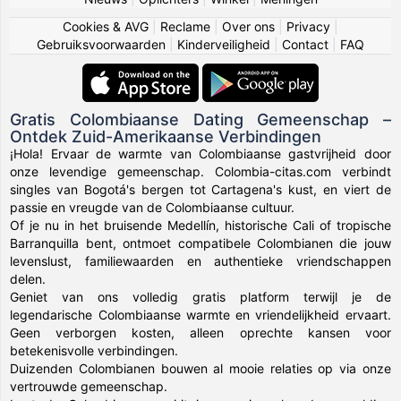
Cookies & AVG
|
Reclame
|
Over ons
|
Privacy
|
Gebruiksvoorwaarden
|
Kinderveiligheid
|
Contact
|
FAQ
Gratis Colombiaanse Dating Gemeenschap –
Ontdek Zuid-Amerikaanse Verbindingen
¡Hola! Ervaar de warmte van Colombiaanse gastvrijheid door
onze levendige gemeenschap. Colombia-citas.com verbindt
singles van Bogotá's bergen tot Cartagena's kust, en viert de
passie en vreugde van de Colombiaanse cultuur.
Of je nu in het bruisende Medellín, historische Cali of tropische
Barranquilla bent, ontmoet compatibele Colombianen die jouw
levenslust, familiewaarden en authentieke vriendschappen
delen.
Geniet van ons volledig gratis platform terwijl je de
legendarische Colombiaanse warmte en vriendelijkheid ervaart.
Geen verborgen kosten, alleen oprechte kansen voor
betekenisvolle verbindingen.
Duizenden Colombianen bouwen al mooie relaties op via onze
vertrouwde gemeenschap.