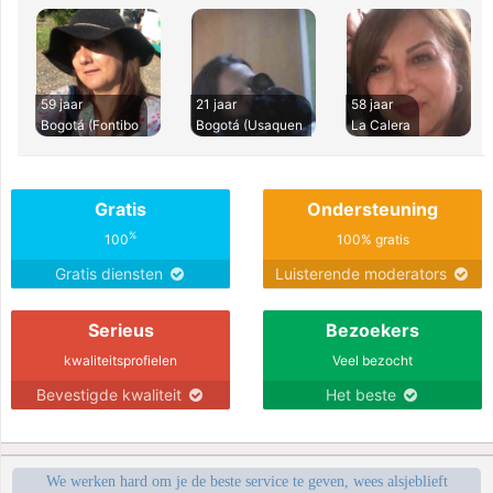
59 jaar
21 jaar
58 jaar
Bogotá (Fontibo
Bogotá (Usaquen
La Calera
Gratis
Ondersteuning
%
100
100% gratis
Gratis diensten
Luisterende moderators
Serieus
Bezoekers
kwaliteitsprofielen
Veel bezocht
Bevestigde kwaliteit
Het beste
We werken hard om je de beste service te geven, wees alsjeblieft