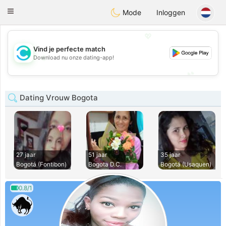
olombia
Citas
Toggle
Mode
Inloggen
navigation
💖
Vind je perfecte match
💖
Download nu onze dating-app!
💕
💕
Dating Vrouw Bogota
27 jaar
51 jaar
35 jaar
Bogotá (Fontibon)
Bogota D.C.
Bogotá (Usaquen)
0.8/1