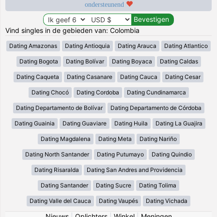
ondersteunend
Vind singles in de gebieden van: Colombia
Dating Amazonas
Dating Antioquia
Dating Arauca
Dating Atlantico
Dating Bogota
Dating Bolívar
Dating Boyaca
Dating Caldas
Dating Caqueta
Dating Casanare
Dating Cauca
Dating Cesar
Dating Chocó
Dating Cordoba
Dating Cundinamarca
Dating Departamento de Bolívar
Dating Departamento de Córdoba
Dating Guainia
Dating Guaviare
Dating Huila
Dating La Guajira
Dating Magdalena
Dating Meta
Dating Nariño
Dating North Santander
Dating Putumayo
Dating Quindio
Dating Risaralda
Dating San Andres and Providencia
Dating Santander
Dating Sucre
Dating Tolima
Dating Valle del Cauca
Dating Vaupés
Dating Vichada
Nieuws
|
Oplichters
|
Winkel
|
Meningen