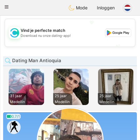
olombia
Citas
Toggle
Mode
Inloggen
navigation
💖
Vind je perfecte match
💖
Download nu onze dating-app!
💕
💕
Dating Man Antioquia
31 jaar
25 jaar
25 jaar
Medellin
Medellin
Medellin
0.7/1