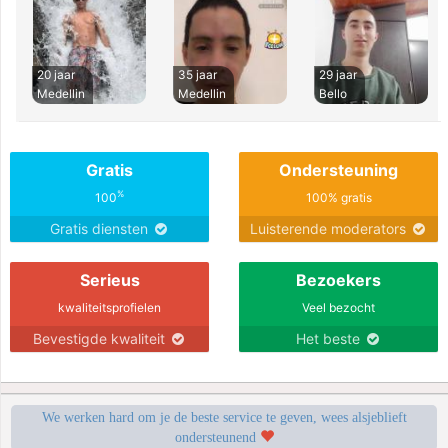
20 jaar
35 jaar
29 jaar
Medellin
Medellin
Bello
Gratis
Ondersteuning
%
100
100% gratis
Gratis diensten
Luisterende moderators
Serieus
Bezoekers
kwaliteitsprofielen
Veel bezocht
Bevestigde kwaliteit
Het beste
We werken hard om je de beste service te geven, wees alsjeblieft
ondersteunend