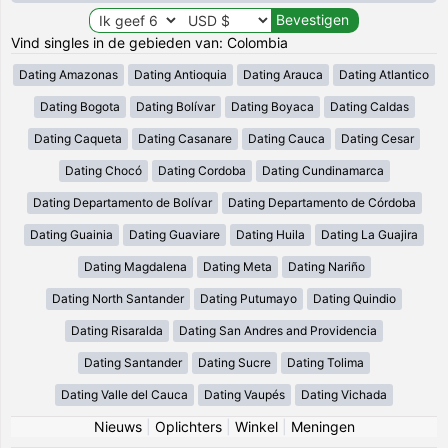
Vind singles in de gebieden van: Colombia
Dating Amazonas
Dating Antioquia
Dating Arauca
Dating Atlantico
Dating Bogota
Dating Bolívar
Dating Boyaca
Dating Caldas
Dating Caqueta
Dating Casanare
Dating Cauca
Dating Cesar
Dating Chocó
Dating Cordoba
Dating Cundinamarca
Dating Departamento de Bolívar
Dating Departamento de Córdoba
Dating Guainia
Dating Guaviare
Dating Huila
Dating La Guajira
Dating Magdalena
Dating Meta
Dating Nariño
Dating North Santander
Dating Putumayo
Dating Quindio
Dating Risaralda
Dating San Andres and Providencia
Dating Santander
Dating Sucre
Dating Tolima
Dating Valle del Cauca
Dating Vaupés
Dating Vichada
Nieuws
|
Oplichters
|
Winkel
|
Meningen