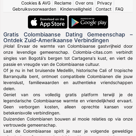
Cookies & AVG
|
Reclame
|
Over ons
|
Privacy
|
Gebruiksvoorwaarden
|
Kinderveiligheid
|
Contact
|
FAQ
Gratis Colombiaanse Dating Gemeenschap –
Ontdek Zuid-Amerikaanse Verbindingen
¡Hola! Ervaar de warmte van Colombiaanse gastvrijheid door
onze levendige gemeenschap. Colombia-citas.com verbindt
singles van Bogotá's bergen tot Cartagena's kust, en viert de
passie en vreugde van de Colombiaanse cultuur.
Of je nu in het bruisende Medellín, historische Cali of tropische
Barranquilla bent, ontmoet compatibele Colombianen die jouw
levenslust, familiewaarden en authentieke vriendschappen
delen.
Geniet van ons volledig gratis platform terwijl je de
legendarische Colombiaanse warmte en vriendelijkheid ervaart.
Geen verborgen kosten, alleen oprechte kansen voor
betekenisvolle verbindingen.
Duizenden Colombianen bouwen al mooie relaties op via onze
vertrouwde gemeenschap.
Laat de Colombiaanse spirit je naar je volgende geweldige