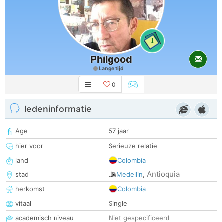
1
Philgood
Lange tijd
0
ledeninformatie
Age
57 jaar
hier voor
Serieuze relatie
land
Colombia
Antioquia
stad
Medellin
,
herkomst
Colombia
vitaal
Single
academisch niveau
Niet gespecificeerd