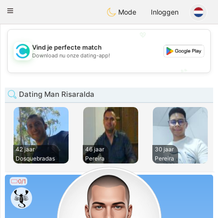
olombia
Citas
Toggle
Mode
Inloggen
navigation
💖
Vind je perfecte match
💖
Download nu onze dating-app!
💕
💕
Dating Man Risaralda
42 jaar
46 jaar
30 jaar
Dosquebradas
Pereira
Pereira
0/1