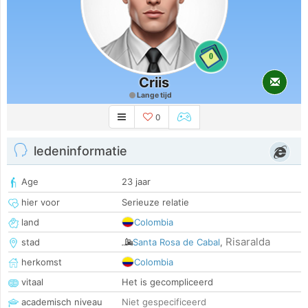
0
Criis
Lange tijd
0
ledeninformatie
Age
23 jaar
hier voor
Serieuze relatie
land
Colombia
Risaralda
stad
Santa Rosa de Cabal
,
herkomst
Colombia
vitaal
Het is gecompliceerd
academisch niveau
Niet gespecificeerd