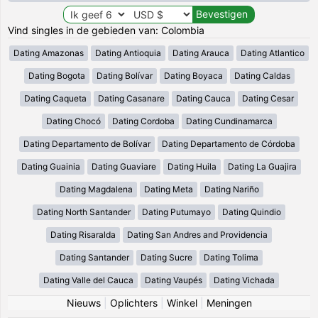
Vind singles in de gebieden van: Colombia
Dating Amazonas
Dating Antioquia
Dating Arauca
Dating Atlantico
Dating Bogota
Dating Bolívar
Dating Boyaca
Dating Caldas
Dating Caqueta
Dating Casanare
Dating Cauca
Dating Cesar
Dating Chocó
Dating Cordoba
Dating Cundinamarca
Dating Departamento de Bolívar
Dating Departamento de Córdoba
Dating Guainia
Dating Guaviare
Dating Huila
Dating La Guajira
Dating Magdalena
Dating Meta
Dating Nariño
Dating North Santander
Dating Putumayo
Dating Quindio
Dating Risaralda
Dating San Andres and Providencia
Dating Santander
Dating Sucre
Dating Tolima
Dating Valle del Cauca
Dating Vaupés
Dating Vichada
Nieuws
|
Oplichters
|
Winkel
|
Meningen