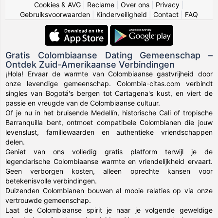
Cookies & AVG
|
Reclame
|
Over ons
|
Privacy
|
Gebruiksvoorwaarden
|
Kinderveiligheid
|
Contact
|
FAQ
Gratis Colombiaanse Dating Gemeenschap –
Ontdek Zuid-Amerikaanse Verbindingen
¡Hola! Ervaar de warmte van Colombiaanse gastvrijheid door
onze levendige gemeenschap. Colombia-citas.com verbindt
singles van Bogotá's bergen tot Cartagena's kust, en viert de
passie en vreugde van de Colombiaanse cultuur.
Of je nu in het bruisende Medellín, historische Cali of tropische
Barranquilla bent, ontmoet compatibele Colombianen die jouw
levenslust, familiewaarden en authentieke vriendschappen
delen.
Geniet van ons volledig gratis platform terwijl je de
legendarische Colombiaanse warmte en vriendelijkheid ervaart.
Geen verborgen kosten, alleen oprechte kansen voor
betekenisvolle verbindingen.
Duizenden Colombianen bouwen al mooie relaties op via onze
vertrouwde gemeenschap.
Laat de Colombiaanse spirit je naar je volgende geweldige