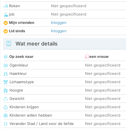
Roken
Niet gespecificeerd
job
Niet gespecificeerd
Mijn vrienden
Inloggen
Lid sinds
Inloggen
Wat meer details
Op zoek naar
een vrouw
Ogenkleur
Niet gespecificeerd
Haarkleur
Niet gespecificeerd
Lichaamstype
Niet gespecificeerd
Hoogte
Niet gespecificeerd
Gewicht
Niet gespecificeerd
Kinderen krijgen
Niet gespecificeerd
Kinderen willen hebben
Niet gespecificeerd
Verander Stad / Land voor de liefde
Niet gespecificeerd