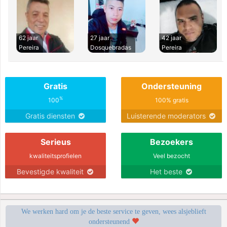
62 jaar
27 jaar
42 jaar
Pereira
Dosquebradas
Pereira
Gratis
Ondersteuning
%
100
100% gratis
Gratis diensten
Luisterende moderators
Serieus
Bezoekers
kwaliteitsprofielen
Veel bezocht
Bevestigde kwaliteit
Het beste
We werken hard om je de beste service te geven, wees alsjeblieft
ondersteunend