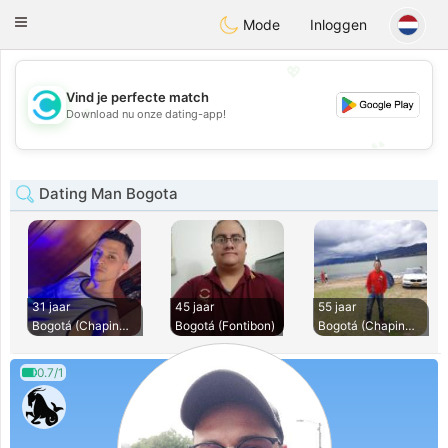
olombia
Citas
Toggle
Mode
Inloggen
navigation
💖
Vind je perfecte match
💖
Download nu onze dating-app!
💕
💕
Dating Man Bogota
31 jaar
45 jaar
55 jaar
Bogotá (Chapinero)
Bogotá (Fontibon)
Bogotá (Chapinero)
0.7/1