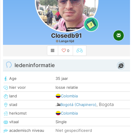
1
Closedb91
Lange tijd
0
ledeninformatie
Age
35 jaar
hier voor
losse relatie
land
Colombia
Bogota
stad
Bogotá (Chapinero)
,
herkomst
Colombia
vitaal
Single
academisch niveau
Niet gespecificeerd