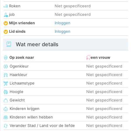
Roken
Niet gespecificeerd
job
Niet gespecificeerd
Mijn vrienden
Inloggen
Lid sinds
Inloggen
Wat meer details
Op zoek naar
een vrouw
Ogenkleur
Niet gespecificeerd
Haarkleur
Niet gespecificeerd
Lichaamstype
Niet gespecificeerd
Hoogte
Niet gespecificeerd
Gewicht
Niet gespecificeerd
Kinderen krijgen
Niet gespecificeerd
Kinderen willen hebben
Niet gespecificeerd
Verander Stad / Land voor de liefde
Niet gespecificeerd