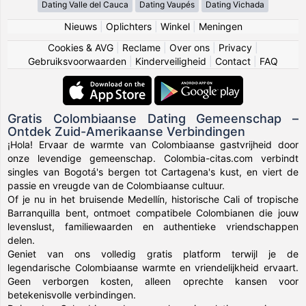
Dating Valle del Cauca
Dating Vaupés
Dating Vichada
Nieuws
|
Oplichters
|
Winkel
|
Meningen
Cookies & AVG
|
Reclame
|
Over ons
|
Privacy
|
Gebruiksvoorwaarden
|
Kinderveiligheid
|
Contact
|
FAQ
Gratis Colombiaanse Dating Gemeenschap –
Ontdek Zuid-Amerikaanse Verbindingen
¡Hola! Ervaar de warmte van Colombiaanse gastvrijheid door
onze levendige gemeenschap. Colombia-citas.com verbindt
singles van Bogotá's bergen tot Cartagena's kust, en viert de
passie en vreugde van de Colombiaanse cultuur.
Of je nu in het bruisende Medellín, historische Cali of tropische
Barranquilla bent, ontmoet compatibele Colombianen die jouw
levenslust, familiewaarden en authentieke vriendschappen
delen.
Geniet van ons volledig gratis platform terwijl je de
legendarische Colombiaanse warmte en vriendelijkheid ervaart.
Geen verborgen kosten, alleen oprechte kansen voor
betekenisvolle verbindingen.