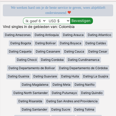
We werken hard om je de beste service te geven, wees alsjeblieft
ondersteunend
Vind singles in de gebieden van: Colombia
Dating Amazonas
Dating Antioquia
Dating Arauca
Dating Atlantico
Dating Bogota
Dating Bolívar
Dating Boyaca
Dating Caldas
Dating Caqueta
Dating Casanare
Dating Cauca
Dating Cesar
Dating Chocó
Dating Cordoba
Dating Cundinamarca
Dating Departamento de Bolívar
Dating Departamento de Córdoba
Dating Guainia
Dating Guaviare
Dating Huila
Dating La Guajira
Dating Magdalena
Dating Meta
Dating Nariño
Dating North Santander
Dating Putumayo
Dating Quindio
Dating Risaralda
Dating San Andres and Providencia
Dating Santander
Dating Sucre
Dating Tolima