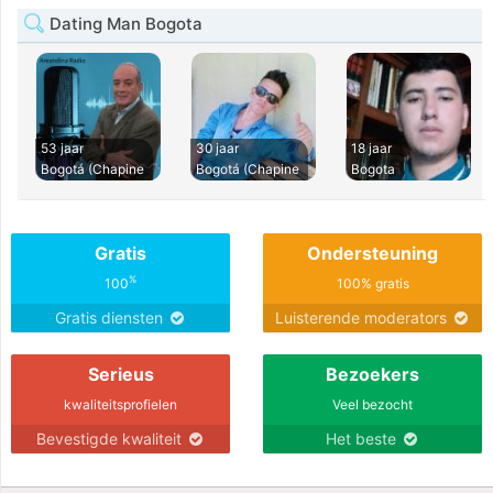
Dating Man Bogota
53 jaar
30 jaar
18 jaar
Bogotá (Chapine
Bogotá (Chapine
Bogota
Gratis
Ondersteuning
%
100
100% gratis
Gratis diensten
Luisterende moderators
Serieus
Bezoekers
kwaliteitsprofielen
Veel bezocht
Bevestigde kwaliteit
Het beste