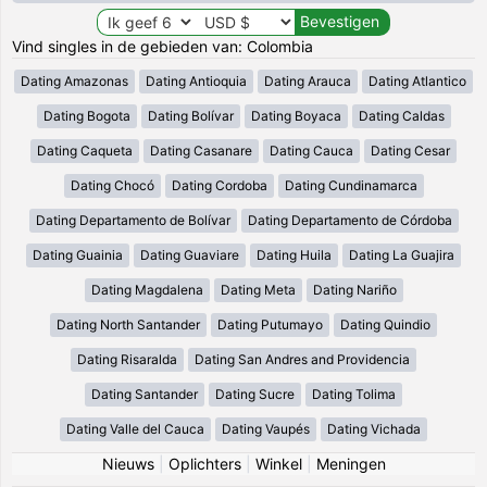
Vind singles in de gebieden van: Colombia
Dating Amazonas
Dating Antioquia
Dating Arauca
Dating Atlantico
Dating Bogota
Dating Bolívar
Dating Boyaca
Dating Caldas
Dating Caqueta
Dating Casanare
Dating Cauca
Dating Cesar
Dating Chocó
Dating Cordoba
Dating Cundinamarca
Dating Departamento de Bolívar
Dating Departamento de Córdoba
Dating Guainia
Dating Guaviare
Dating Huila
Dating La Guajira
Dating Magdalena
Dating Meta
Dating Nariño
Dating North Santander
Dating Putumayo
Dating Quindio
Dating Risaralda
Dating San Andres and Providencia
Dating Santander
Dating Sucre
Dating Tolima
Dating Valle del Cauca
Dating Vaupés
Dating Vichada
Nieuws
|
Oplichters
|
Winkel
|
Meningen