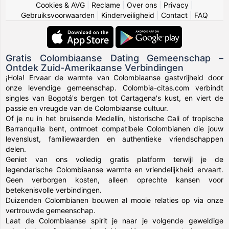
Cookies & AVG
|
Reclame
|
Over ons
|
Privacy
|
Gebruiksvoorwaarden
|
Kinderveiligheid
|
Contact
|
FAQ
Gratis Colombiaanse Dating Gemeenschap –
Ontdek Zuid-Amerikaanse Verbindingen
¡Hola! Ervaar de warmte van Colombiaanse gastvrijheid door
onze levendige gemeenschap. Colombia-citas.com verbindt
singles van Bogotá's bergen tot Cartagena's kust, en viert de
passie en vreugde van de Colombiaanse cultuur.
Of je nu in het bruisende Medellín, historische Cali of tropische
Barranquilla bent, ontmoet compatibele Colombianen die jouw
levenslust, familiewaarden en authentieke vriendschappen
delen.
Geniet van ons volledig gratis platform terwijl je de
legendarische Colombiaanse warmte en vriendelijkheid ervaart.
Geen verborgen kosten, alleen oprechte kansen voor
betekenisvolle verbindingen.
Duizenden Colombianen bouwen al mooie relaties op via onze
vertrouwde gemeenschap.
Laat de Colombiaanse spirit je naar je volgende geweldige