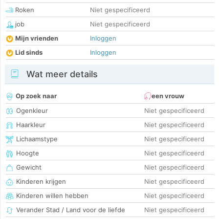
Roken
Niet gespecificeerd
job
Niet gespecificeerd
Mijn vrienden
Inloggen
Lid sinds
Inloggen
Wat meer details
Op zoek naar
een vrouw
Ogenkleur
Niet gespecificeerd
Haarkleur
Niet gespecificeerd
Lichaamstype
Niet gespecificeerd
Hoogte
Niet gespecificeerd
Gewicht
Niet gespecificeerd
Kinderen krijgen
Niet gespecificeerd
Kinderen willen hebben
Niet gespecificeerd
Verander Stad / Land voor de liefde
Niet gespecificeerd