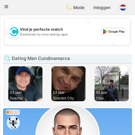
olombia
Citas
Toggle
Mode
Inloggen
navigation
💖
Vind je perfecte match
💖
Download nu onze dating-app!
💕
💕
Dating Man Cundinamarca
33 jaar
53 jaar
55 jaar
Soacha
Girardot City
Chia
0.5/1