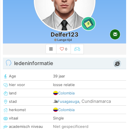
0
Delfer123
Lange tijd
0
ledeninformatie
Age
39 jaar
hier voor
losse relatie
land
Colombia
Cundinamarca
stad
Fusagasuga
,
herkomst
Colombia
vitaal
Single
academisch niveau
Niet gespecificeerd