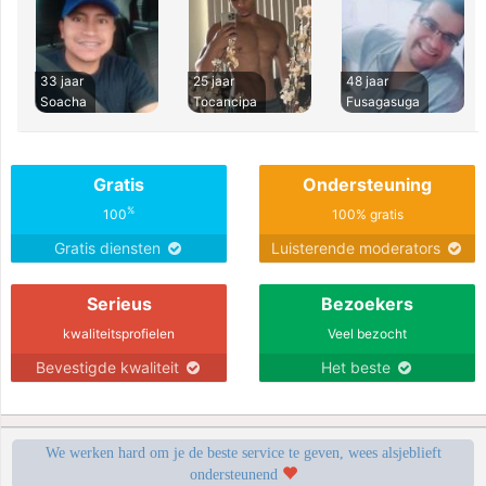
33 jaar
25 jaar
48 jaar
Soacha
Tocancipa
Fusagasuga
Gratis
Ondersteuning
%
100
100% gratis
Gratis diensten
Luisterende moderators
Serieus
Bezoekers
kwaliteitsprofielen
Veel bezocht
Bevestigde kwaliteit
Het beste
We werken hard om je de beste service te geven, wees alsjeblieft
ondersteunend