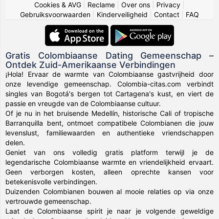
Cookies & AVG
|
Reclame
|
Over ons
|
Privacy
|
Gebruiksvoorwaarden
|
Kinderveiligheid
|
Contact
|
FAQ
Gratis Colombiaanse Dating Gemeenschap –
Ontdek Zuid-Amerikaanse Verbindingen
¡Hola! Ervaar de warmte van Colombiaanse gastvrijheid door
onze levendige gemeenschap. Colombia-citas.com verbindt
singles van Bogotá's bergen tot Cartagena's kust, en viert de
passie en vreugde van de Colombiaanse cultuur.
Of je nu in het bruisende Medellín, historische Cali of tropische
Barranquilla bent, ontmoet compatibele Colombianen die jouw
levenslust, familiewaarden en authentieke vriendschappen
delen.
Geniet van ons volledig gratis platform terwijl je de
legendarische Colombiaanse warmte en vriendelijkheid ervaart.
Geen verborgen kosten, alleen oprechte kansen voor
betekenisvolle verbindingen.
Duizenden Colombianen bouwen al mooie relaties op via onze
vertrouwde gemeenschap.
Laat de Colombiaanse spirit je naar je volgende geweldige