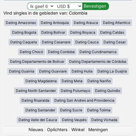
Vind singles in de gebieden van: Colombia
Dating Amazonas
Dating Antioquia
Dating Arauca
Dating Atlantico
Dating Bogota
Dating Bolívar
Dating Boyaca
Dating Caldas
Dating Caqueta
Dating Casanare
Dating Cauca
Dating Cesar
Dating Chocó
Dating Cordoba
Dating Cundinamarca
Dating Departamento de Bolívar
Dating Departamento de Córdoba
Dating Guainia
Dating Guaviare
Dating Huila
Dating La Guajira
Dating Magdalena
Dating Meta
Dating Nariño
Dating North Santander
Dating Putumayo
Dating Quindio
Dating Risaralda
Dating San Andres and Providencia
Dating Santander
Dating Sucre
Dating Tolima
Dating Valle del Cauca
Dating Vaupés
Dating Vichada
Nieuws
|
Oplichters
|
Winkel
|
Meningen