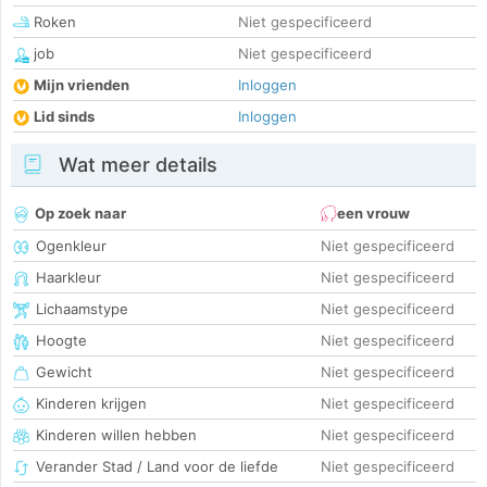
Roken
Niet gespecificeerd
job
Niet gespecificeerd
Mijn vrienden
Inloggen
Lid sinds
Inloggen
Wat meer details
Op zoek naar
een vrouw
Ogenkleur
Niet gespecificeerd
Haarkleur
Niet gespecificeerd
Lichaamstype
Niet gespecificeerd
Hoogte
Niet gespecificeerd
Gewicht
Niet gespecificeerd
Kinderen krijgen
Niet gespecificeerd
Kinderen willen hebben
Niet gespecificeerd
Verander Stad / Land voor de liefde
Niet gespecificeerd