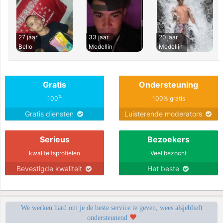
27 jaar
33 jaar
20 jaar
Bello
Medellin
Medellin
Gratis
Ondersteuning
%
100
100% gratis
Gratis diensten
Luisterende moderators
Serieus
Bezoekers
kwaliteitsprofielen
Veel bezocht
Bevestigde kwaliteit
Het beste
We werken hard om je de beste service te geven, wees alsjeblieft
ondersteunend