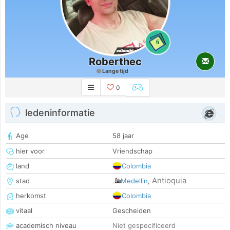
6
Roberthec
Lange tijd
0
ledeninformatie
Age
58 jaar
hier voor
Vriendschap
land
Colombia
Antioquia
stad
Medellin
,
herkomst
Colombia
vitaal
Gescheiden
academisch niveau
Niet gespecificeerd