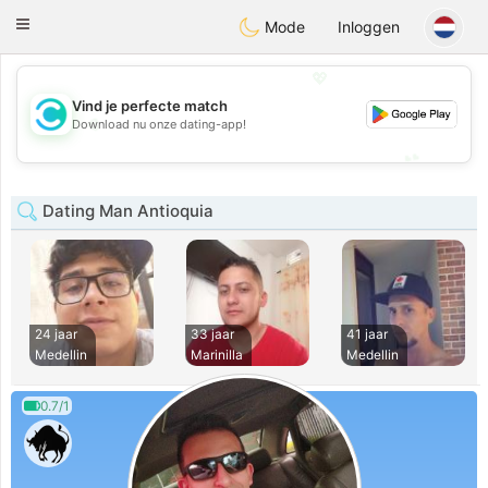
olombia
Citas
Toggle
Mode
Inloggen
navigation
💖
Vind je perfecte match
💖
Download nu onze dating-app!
💕
💕
Dating Man Antioquia
24 jaar
33 jaar
41 jaar
Medellin
Marinilla
Medellin
0.7/1