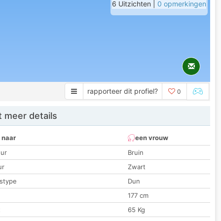
6 Uitzichten |
0 opmerkingen
rapporteer dit profiel?
0
 meer details
 naar
een vrouw
ur
Bruin
ur
Zwart
stype
Dun
177 cm
t
65 Kg