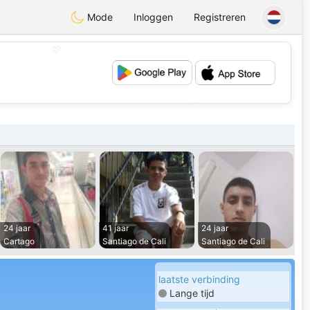
Mode
Inloggen
Registreren
💖
💕
24 jaar
41 jaar
24 jaar
Cartago
Santiago de Cali
Santiago de Cali
laatste verbinding
Lange tijd