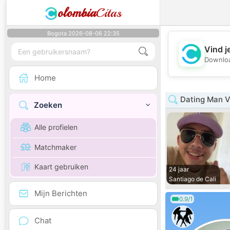
olombia
Citas
Bogota 2026-08-06 22:35
Vind j
Downloa
Home
Dating Man V
Zoeken
Alle profielen
Matchmaker
Kaart gebruiken
24 jaar
Santiago de Cali
Mijn Berichten
0.9/1
Chat