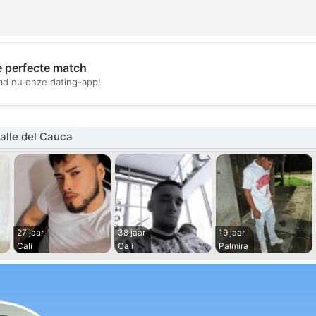
e perfecte match
💖
d nu onze dating-app!
💕
alle del Cauca
27 jaar
38 jaar
19 jaar
Cali
Cali
Palmira