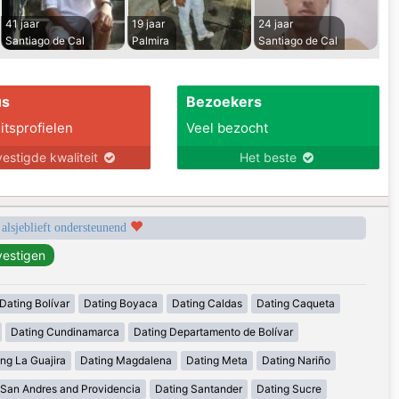
41 jaar
19 jaar
24 jaar
Santiago de Cal
Palmira
Santiago de Cal
us
Bezoekers
itsprofielen
Veel bezocht
estigde kwaliteit
Het beste
 alsjeblieft ondersteunend
Dating Bolívar
Dating Boyaca
Dating Caldas
Dating Caqueta
Dating Cundinamarca
Dating Departamento de Bolívar
ng La Guajira
Dating Magdalena
Dating Meta
Dating Nariño
 San Andres and Providencia
Dating Santander
Dating Sucre