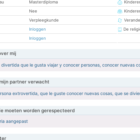
au
Masterdiploma
Kinderen
Nee
Kindere
Verpleegkunde
Verander
Inloggen
De religi
Inloggen
over mij
divertida que le gusta viajar y conocer personas, conocer nuevas c
mijn partner verwacht
sona extrovertida, que le guste conocer nuevas cosas, que se divier
 die moeten worden gerespecteerd
eria aangepast
ter