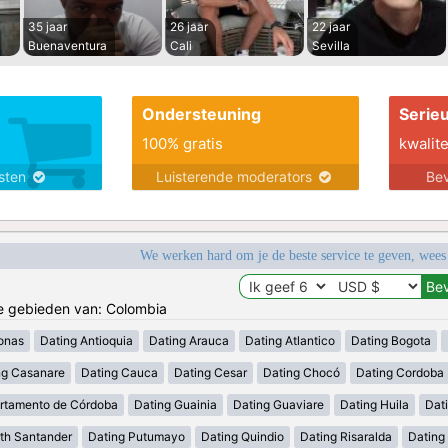
35 jaar
26 jaar
22 jaar
Buenaventura
Cali
Sevilla
Ondersteuning
Serie
100% gratis
kwalite
nsten
Luisterende moderators
Bev
We werken hard om je de beste service te geven, wees
de gebieden van: Colombia
onas
Dating Antioquia
Dating Arauca
Dating Atlantico
Dating Bogota
ng Casanare
Dating Cauca
Dating Cesar
Dating Chocó
Dating Cordoba
rtamento de Córdoba
Dating Guainia
Dating Guaviare
Dating Huila
Dati
th Santander
Dating Putumayo
Dating Quindio
Dating Risaralda
Dating