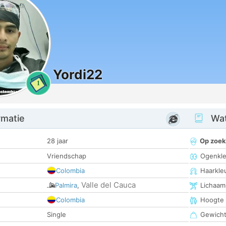
Yordi22
1
rmatie
Wat
28 jaar
Op zoek
Vriendschap
Ogenkle
Colombia
Haarkle
Valle del Cauca
Palmira
,
Lichaam
Colombia
Hoogte
Single
Gewich