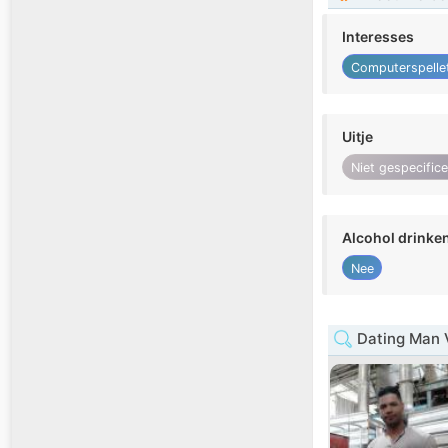
Interesses
Computerspelle
Uitje
Niet gespecific
Alcohol drinke
Nee
Dating Man V