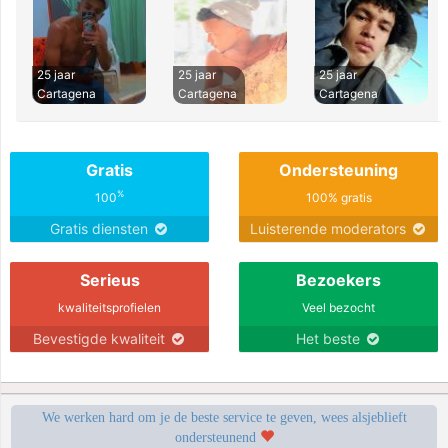
25 jaar
25 jaar
25 jaar
Cartagena
Cartagena
Cartagena
Gratis
Ondersteuning
%
100
100% gratis
Gratis diensten
Luisterende moderators
Serieus
Bezoekers
kwaliteitsprofielen
Veel bezocht
Bevestigde kwaliteit
Het beste
We werken hard om je de beste service te geven, wees alsjeblieft
ondersteunend