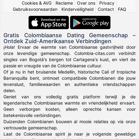
Cookies & AVG
|
Reclame
|
Over ons
|
Privacy
|
Gebruiksvoorwaarden
|
Kinderveiligheid
|
Contact
|
FAQ
Gratis Colombiaanse Dating Gemeenschap –
Ontdek Zuid-Amerikaanse Verbindingen
¡Hola! Ervaar de warmte van Colombiaanse gastvrijheid door
onze levendige gemeenschap. Colombia-citas.com verbindt
singles van Bogotá's bergen tot Cartagena's kust, en viert de
passie en vreugde van de Colombiaanse cultuur.
Of je nu in het bruisende Medellín, historische Cali of tropische
Barranquilla bent, ontmoet compatibele Colombianen die jouw
levenslust, familiewaarden en authentieke vriendschappen
delen.
Geniet van ons volledig gratis platform terwijl je de
legendarische Colombiaanse warmte en vriendelijkheid ervaart.
Geen verborgen kosten, alleen oprechte kansen voor
betekenisvolle verbindingen.
Duizenden Colombianen bouwen al mooie relaties op via onze
vertrouwde gemeenschap.
Laat de Colombiaanse spirit je naar je volgende geweldige