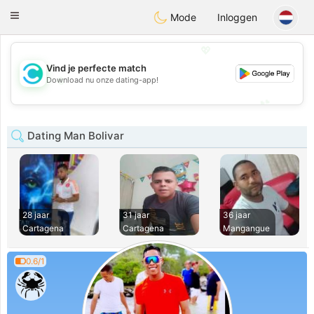
olombia
Citas
Toggle
Mode
Inloggen
navigation
💖
Vind je perfecte match
💖
Download nu onze dating-app!
💕
💕
Dating Man Bolivar
28 jaar
31 jaar
36 jaar
Cartagena
Cartagena
Mangangue
0.6/1