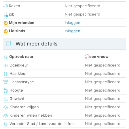
Roken
Niet gespecificeerd
job
Niet gespecificeerd
Mijn vrienden
Inloggen
Lid sinds
Inloggen
Wat meer details
Op zoek naar
een vrouw
Ogenkleur
Niet gespecificeerd
Haarkleur
Niet gespecificeerd
Lichaamstype
Niet gespecificeerd
Hoogte
Niet gespecificeerd
Gewicht
Niet gespecificeerd
Kinderen krijgen
Niet gespecificeerd
Kinderen willen hebben
Niet gespecificeerd
Verander Stad / Land voor de liefde
Niet gespecificeerd