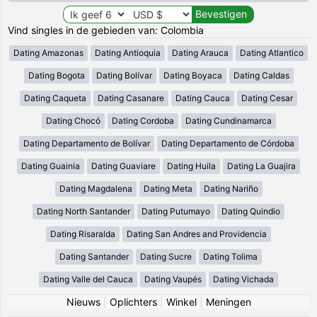
Vind singles in de gebieden van: Colombia
Dating Amazonas
Dating Antioquia
Dating Arauca
Dating Atlantico
Dating Bogota
Dating Bolívar
Dating Boyaca
Dating Caldas
Dating Caqueta
Dating Casanare
Dating Cauca
Dating Cesar
Dating Chocó
Dating Cordoba
Dating Cundinamarca
Dating Departamento de Bolívar
Dating Departamento de Córdoba
Dating Guainia
Dating Guaviare
Dating Huila
Dating La Guajira
Dating Magdalena
Dating Meta
Dating Nariño
Dating North Santander
Dating Putumayo
Dating Quindio
Dating Risaralda
Dating San Andres and Providencia
Dating Santander
Dating Sucre
Dating Tolima
Dating Valle del Cauca
Dating Vaupés
Dating Vichada
Nieuws
|
Oplichters
|
Winkel
|
Meningen