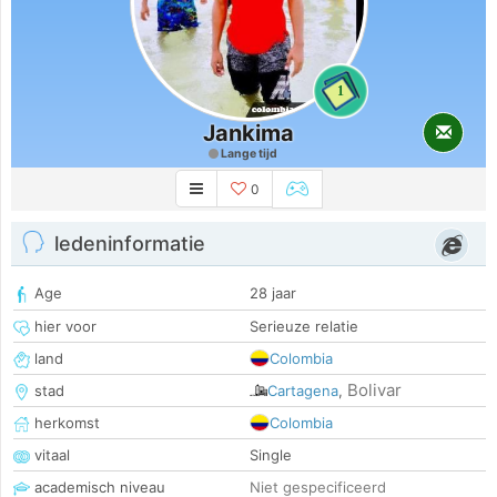
1
Jankima
Lange tijd
0
ledeninformatie
Age
28 jaar
hier voor
Serieuze relatie
land
Colombia
Bolivar
stad
Cartagena
,
herkomst
Colombia
vitaal
Single
academisch niveau
Niet gespecificeerd