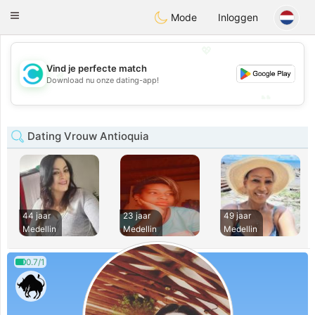
olombia
Citas
Toggle
Mode
Inloggen
navigation
💖
Vind je perfecte match
💖
Download nu onze dating-app!
💕
💕
Dating Vrouw Antioquia
44 jaar
23 jaar
49 jaar
Medellin
Medellin
Medellin
0.7/1