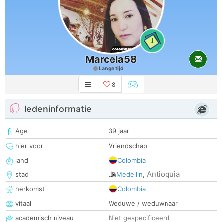
1
Marcela58
Lange tijd
8
ledeninformatie
Age
39 jaar
hier voor
Vriendschap
land
Colombia
Antioquia
stad
Medellin
,
herkomst
Colombia
vitaal
Weduwe / weduwnaar
academisch niveau
Niet gespecificeerd