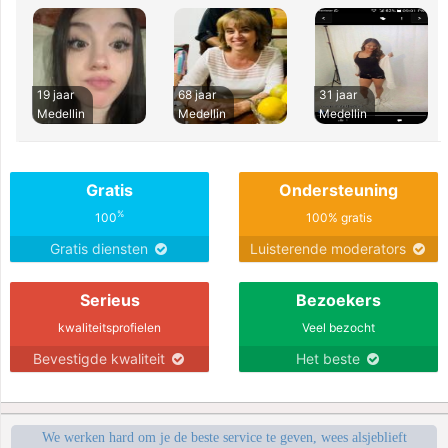
19 jaar
68 jaar
31 jaar
Medellin
Medellin
Medellin
Gratis
Ondersteuning
%
100
100% gratis
Gratis diensten
Luisterende moderators
Serieus
Bezoekers
kwaliteitsprofielen
Veel bezocht
Bevestigde kwaliteit
Het beste
We werken hard om je de beste service te geven, wees alsjeblieft