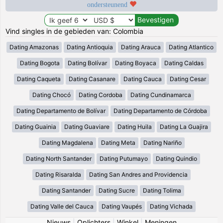
ondersteunend
Vind singles in de gebieden van: Colombia
Dating Amazonas
Dating Antioquia
Dating Arauca
Dating Atlantico
Dating Bogota
Dating Bolívar
Dating Boyaca
Dating Caldas
Dating Caqueta
Dating Casanare
Dating Cauca
Dating Cesar
Dating Chocó
Dating Cordoba
Dating Cundinamarca
Dating Departamento de Bolívar
Dating Departamento de Córdoba
Dating Guainia
Dating Guaviare
Dating Huila
Dating La Guajira
Dating Magdalena
Dating Meta
Dating Nariño
Dating North Santander
Dating Putumayo
Dating Quindio
Dating Risaralda
Dating San Andres and Providencia
Dating Santander
Dating Sucre
Dating Tolima
Dating Valle del Cauca
Dating Vaupés
Dating Vichada
Nieuws
|
Oplichters
|
Winkel
|
Meningen