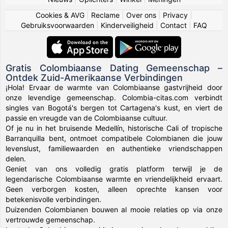
Cookies & AVG
|
Reclame
|
Over ons
|
Privacy
|
Gebruiksvoorwaarden
|
Kinderveiligheid
|
Contact
|
FAQ
Gratis Colombiaanse Dating Gemeenschap –
Ontdek Zuid-Amerikaanse Verbindingen
¡Hola! Ervaar de warmte van Colombiaanse gastvrijheid door
onze levendige gemeenschap. Colombia-citas.com verbindt
singles van Bogotá's bergen tot Cartagena's kust, en viert de
passie en vreugde van de Colombiaanse cultuur.
Of je nu in het bruisende Medellín, historische Cali of tropische
Barranquilla bent, ontmoet compatibele Colombianen die jouw
levenslust, familiewaarden en authentieke vriendschappen
delen.
Geniet van ons volledig gratis platform terwijl je de
legendarische Colombiaanse warmte en vriendelijkheid ervaart.
Geen verborgen kosten, alleen oprechte kansen voor
betekenisvolle verbindingen.
Duizenden Colombianen bouwen al mooie relaties op via onze
vertrouwde gemeenschap.