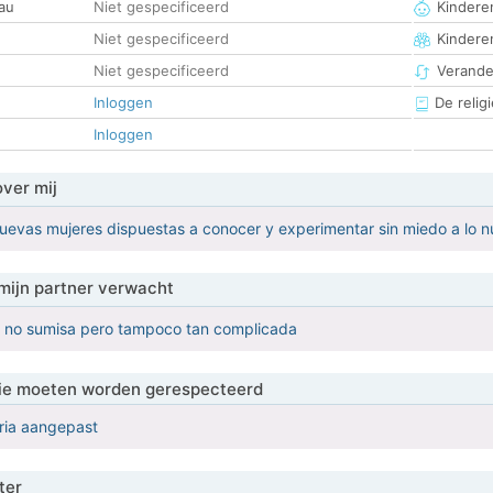
au
Niet gespecificeerd
Kinderen
Niet gespecificeerd
Kindere
Niet gespecificeerd
Verander
Inloggen
De religi
Inloggen
over mij
uevas mujeres dispuestas a conocer y experimentar sin miedo a lo 
mijn partner verwacht
o no sumisa pero tampoco tan complicada
 die moeten worden gerespecteerd
eria aangepast
ter