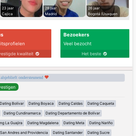
23 jaar
28 jaar
26 jaar
Cajica
Madrid
Bogotá (Usaquen
us
Bezoekers
itsprofielen
Veel bezocht
estigde kwaliteit
Het beste
 alsjeblieft ondersteunend
Dating Bolívar
Dating Boyaca
Dating Caldas
Dating Caqueta
Dating Cundinamarca
Dating Departamento de Bolívar
ng La Guajira
Dating Magdalena
Dating Meta
Dating Nariño
 San Andres and Providencia
Dating Santander
Dating Sucre