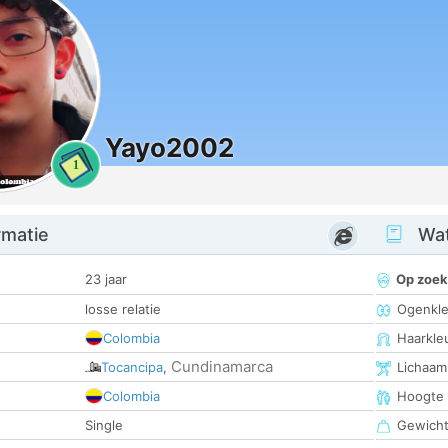
Yayo2002
1
rmatie
Wat
23 jaar
Op zoek
losse relatie
Ogenkle
Colombia
Haarkle
Cundinamarca
Tocancipa
,
Lichaam
Colombia
Hoogte
Single
Gewich