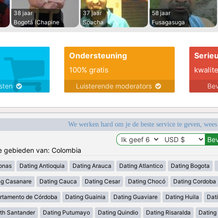
38 jaar
37 jaar
58 jaar
Bogotá (Chapine
Soacha
Fusagasuga
Ondersteuning
Serie
100% gratis
kwalite
nsten
Luisterende moderators
Bev
We werken hard om je de beste service te geven, wees
de gebieden van: Colombia
onas
Dating Antioquia
Dating Arauca
Dating Atlantico
Dating Bogota
ng Casanare
Dating Cauca
Dating Cesar
Dating Chocó
Dating Cordoba
rtamento de Córdoba
Dating Guainia
Dating Guaviare
Dating Huila
Dati
th Santander
Dating Putumayo
Dating Quindio
Dating Risaralda
Dating