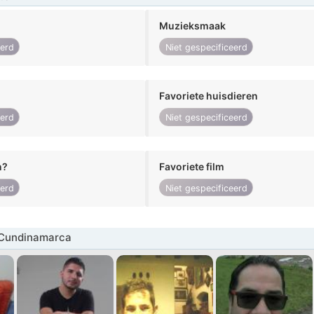
Muzieksmaak
eerd
Niet gespecificeerd
Favoriete huisdieren
eerd
Niet gespecificeerd
n?
Favoriete film
eerd
Niet gespecificeerd
Cundinamarca