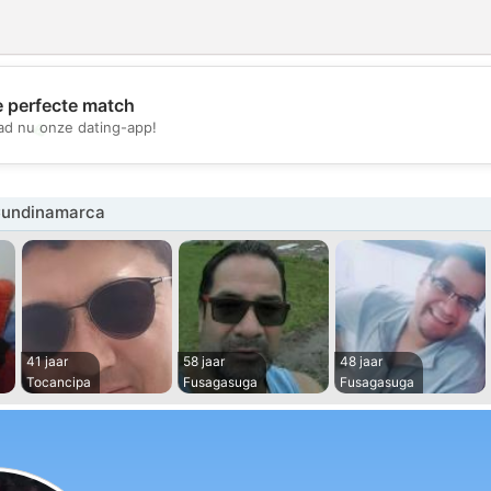
e perfecte match
💖
d nu onze dating-app!
💕
Cundinamarca
41 jaar
58 jaar
48 jaar
Tocancipa
Fusagasuga
Fusagasuga