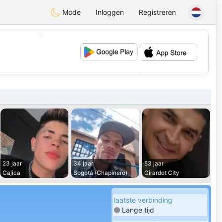
Mode
Inloggen
Registreren
💖
💕
23 jaar
34 jaar
53 jaar
Cajica
Bogotá (Chapinero)
Girardot City
laatste verbinding
Lange tijd