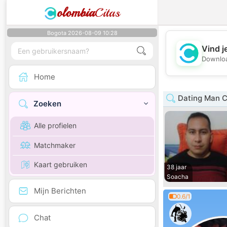
olombia
Citas
Bogota 2026-08-09 10:28
Vind j
Downloa
Home
Dating Man 
Zoeken
Alle profielen
Matchmaker
Kaart gebruiken
38 jaar
Soacha
Mijn Berichten
0.6/1
Chat