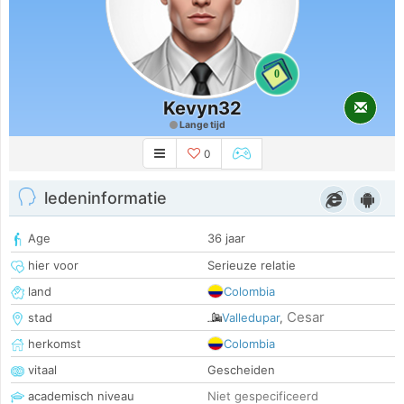
0
Kevyn32
Lange tijd
0
ledeninformatie
Age
36 jaar
hier voor
Serieuze relatie
land
Colombia
Cesar
stad
Valledupar
,
herkomst
Colombia
vitaal
Gescheiden
academisch niveau
Niet gespecificeerd