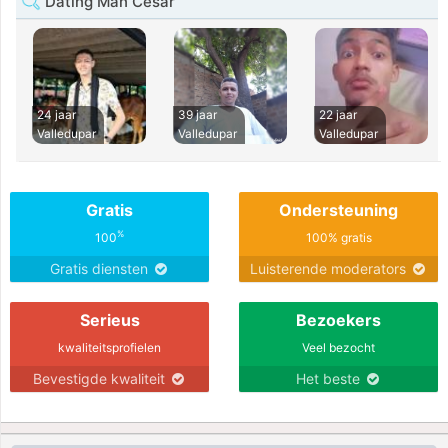
Dating Man Cesar
24 jaar
39 jaar
22 jaar
Valledupar
Valledupar
Valledupar
Gratis
Ondersteuning
%
100
100% gratis
Gratis diensten
Luisterende moderators
Serieus
Bezoekers
kwaliteitsprofielen
Veel bezocht
Bevestigde kwaliteit
Het beste