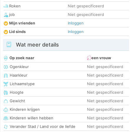
Roken
Niet gespecificeerd
job
Niet gespecificeerd
Mijn vrienden
Inloggen
Lid sinds
Inloggen
Wat meer details
Op zoek naar
een vrouw
Ogenkleur
Niet gespecificeerd
Haarkleur
Niet gespecificeerd
Lichaamstype
Niet gespecificeerd
Hoogte
Niet gespecificeerd
Gewicht
Niet gespecificeerd
Kinderen krijgen
Niet gespecificeerd
Kinderen willen hebben
Niet gespecificeerd
Verander Stad / Land voor de liefde
Niet gespecificeerd