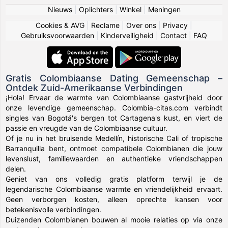
Nieuws
|
Oplichters
|
Winkel
|
Meningen
Cookies & AVG
|
Reclame
|
Over ons
|
Privacy
|
Gebruiksvoorwaarden
|
Kinderveiligheid
|
Contact
|
FAQ
Gratis Colombiaanse Dating Gemeenschap –
Ontdek Zuid-Amerikaanse Verbindingen
¡Hola! Ervaar de warmte van Colombiaanse gastvrijheid door
onze levendige gemeenschap. Colombia-citas.com verbindt
singles van Bogotá's bergen tot Cartagena's kust, en viert de
passie en vreugde van de Colombiaanse cultuur.
Of je nu in het bruisende Medellín, historische Cali of tropische
Barranquilla bent, ontmoet compatibele Colombianen die jouw
levenslust, familiewaarden en authentieke vriendschappen
delen.
Geniet van ons volledig gratis platform terwijl je de
legendarische Colombiaanse warmte en vriendelijkheid ervaart.
Geen verborgen kosten, alleen oprechte kansen voor
betekenisvolle verbindingen.
Duizenden Colombianen bouwen al mooie relaties op via onze