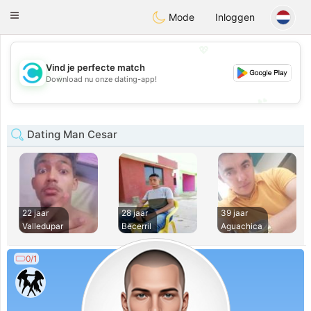
olombia
Citas
Toggle
Mode
Inloggen
navigation
💖
Vind je perfecte match
💖
Download nu onze dating-app!
💕
💕
Dating Man Cesar
22 jaar
28 jaar
39 jaar
Valledupar
Becerril
Aguachica
0/1