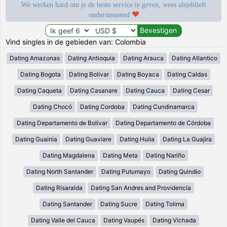
We werken hard om je de beste service te geven, wees alsjeblieft
ondersteunend
Vind singles in de gebieden van: Colombia
Dating Amazonas
Dating Antioquia
Dating Arauca
Dating Atlantico
Dating Bogota
Dating Bolívar
Dating Boyaca
Dating Caldas
Dating Caqueta
Dating Casanare
Dating Cauca
Dating Cesar
Dating Chocó
Dating Cordoba
Dating Cundinamarca
Dating Departamento de Bolívar
Dating Departamento de Córdoba
Dating Guainia
Dating Guaviare
Dating Huila
Dating La Guajira
Dating Magdalena
Dating Meta
Dating Nariño
Dating North Santander
Dating Putumayo
Dating Quindio
Dating Risaralda
Dating San Andres and Providencia
Dating Santander
Dating Sucre
Dating Tolima
Dating Valle del Cauca
Dating Vaupés
Dating Vichada