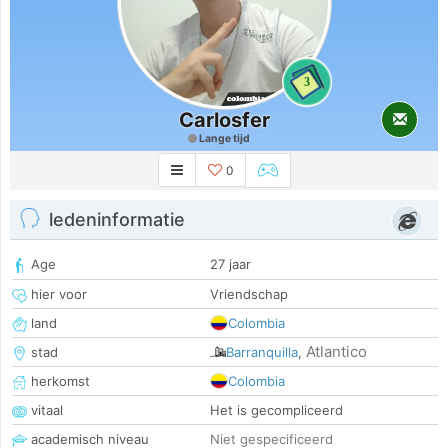
3
Carlosfer
Lange tijd
0
ledeninformatie
Age
27 jaar
hier voor
Vriendschap
land
Colombia
Atlantico
stad
Barranquilla
,
herkomst
Colombia
vitaal
Het is gecompliceerd
academisch niveau
Niet gespecificeerd