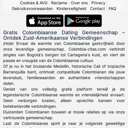
Cookies & AVG
|
Reclame
|
Over ons
|
Privacy
|
Gebruiksvoorwaarden
|
Kinderveiligheid
|
Contact
|
FAQ
Gratis Colombiaanse Dating Gemeenschap –
Ontdek Zuid-Amerikaanse Verbindingen
¡Hola! Ervaar de warmte van Colombiaanse gastvrijheid door
onze levendige gemeenschap. Colombia-citas.com verbindt
singles van Bogotá's bergen tot Cartagena's kust, en viert de
passie en vreugde van de Colombiaanse cultuur.
Of je nu in het bruisende Medellín, historische Cali of tropische
Barranquilla bent, ontmoet compatibele Colombianen die jouw
levenslust, familiewaarden en authentieke vriendschappen
delen.
Geniet van ons volledig gratis platform terwijl je de
legendarische Colombiaanse warmte en vriendelijkheid ervaart.
Geen verborgen kosten, alleen oprechte kansen voor
betekenisvolle verbindingen.
Duizenden Colombianen bouwen al mooie relaties op via onze
vertrouwde gemeenschap.
Laat de Colombiaanse spirit je naar je volgende geweldige