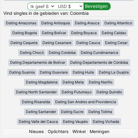
Vind singles in de gebieden van: Colombia
Dating Amazonas
Dating Antioquia
Dating Arauca
Dating Atlantico
Dating Bogota
Dating Bolívar
Dating Boyaca
Dating Caldas
Dating Caqueta
Dating Casanare
Dating Cauca
Dating Cesar
Dating Chocó
Dating Cordoba
Dating Cundinamarca
Dating Departamento de Bolívar
Dating Departamento de Córdoba
Dating Guainia
Dating Guaviare
Dating Huila
Dating La Guajira
Dating Magdalena
Dating Meta
Dating Nariño
Dating North Santander
Dating Putumayo
Dating Quindio
Dating Risaralda
Dating San Andres and Providencia
Dating Santander
Dating Sucre
Dating Tolima
Dating Valle del Cauca
Dating Vaupés
Dating Vichada
Nieuws
|
Oplichters
|
Winkel
|
Meningen