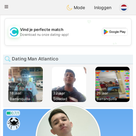
olombia
Citas
Toggle
Mode
Inloggen
navigation
💖
Vind je perfecte match
💖
Download nu onze dating-app!
💕
💕
Dating Man Atlantico
18 jaar
32 jaar
26 jaar
Barranquilla
Soledad
Barranquilla
0.7/1