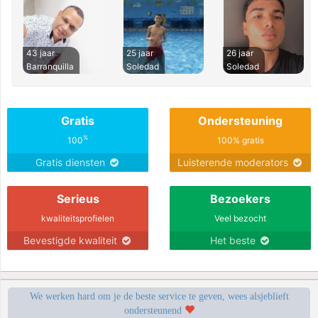
43 jaar
25 jaar
26 jaar
Barranquilla
Soledad
Soledad
Gratis
Ondersteuning
%
100
100% gratis
Gratis diensten
Luisterende moderators
Serieus
Bezoekers
kwaliteitsprofielen
Veel bezocht
Bevestigde kwaliteit
Het beste
We werken hard om je de beste service te geven, wees alsjeblieft
ondersteunend