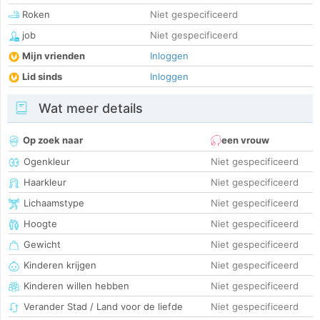
Roken
Niet gespecificeerd
job
Niet gespecificeerd
Mijn vrienden
Inloggen
Lid sinds
Inloggen
Wat meer details
Op zoek naar
een vrouw
Ogenkleur
Niet gespecificeerd
Haarkleur
Niet gespecificeerd
Lichaamstype
Niet gespecificeerd
Hoogte
Niet gespecificeerd
Gewicht
Niet gespecificeerd
Kinderen krijgen
Niet gespecificeerd
Kinderen willen hebben
Niet gespecificeerd
Verander Stad / Land voor de liefde
Niet gespecificeerd