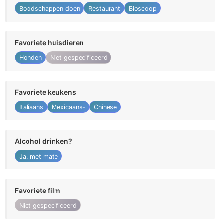
Boodschappen doen
Restaurant
Bioscoop
Favoriete huisdieren
Honden
Niet gespecificeerd
Favoriete keukens
Italiaans
Mexicaans-
Chinese
Alcohol drinken?
Ja, met mate
Favoriete film
Niet gespecificeerd