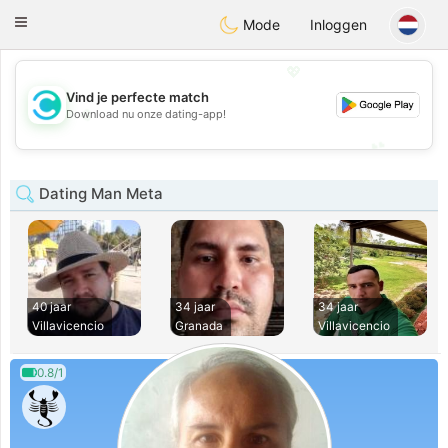
olombia
Citas
Toggle
Mode
Inloggen
navigation
💖
Vind je perfecte match
💖
Download nu onze dating-app!
💕
💕
Dating Man Meta
40 jaar
34 jaar
34 jaar
Villavicencio
Granada
Villavicencio
0.8/1