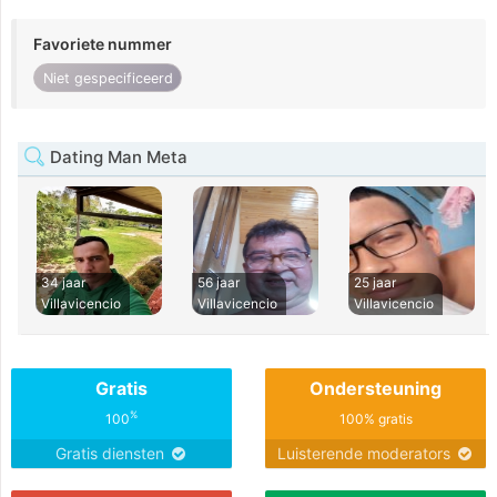
Favoriete nummer
Niet gespecificeerd
Dating Man Meta
34 jaar
56 jaar
25 jaar
Villavicencio
Villavicencio
Villavicencio
Gratis
Ondersteuning
%
100
100% gratis
Gratis diensten
Luisterende moderators