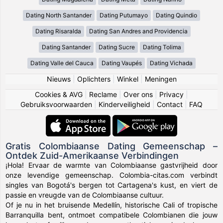
Dating North Santander
Dating Putumayo
Dating Quindio
Dating Risaralda
Dating San Andres and Providencia
Dating Santander
Dating Sucre
Dating Tolima
Dating Valle del Cauca
Dating Vaupés
Dating Vichada
Nieuws
|
Oplichters
|
Winkel
|
Meningen
Cookies & AVG
|
Reclame
|
Over ons
|
Privacy
|
Gebruiksvoorwaarden
|
Kinderveiligheid
|
Contact
|
FAQ
Gratis Colombiaanse Dating Gemeenschap –
Ontdek Zuid-Amerikaanse Verbindingen
¡Hola! Ervaar de warmte van Colombiaanse gastvrijheid door
onze levendige gemeenschap. Colombia-citas.com verbindt
singles van Bogotá's bergen tot Cartagena's kust, en viert de
passie en vreugde van de Colombiaanse cultuur.
Of je nu in het bruisende Medellín, historische Cali of tropische
Barranquilla bent, ontmoet compatibele Colombianen die jouw