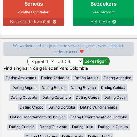
Serieus
Bezoekers
kwaliteitsprofielen
Veel bezocht
Bevestigde kwaliteit
Het beste
We werken hard om je de beste service te geven, wees alsjeblieft
ondersteunend
Vind singles in de gebieden van: Colombia
Dating Amazonas
Dating Antioquia
Dating Arauca
Dating Atlantico
Dating Bogota
Dating Bolívar
Dating Boyaca
Dating Caldas
Dating Caqueta
Dating Casanare
Dating Cauca
Dating Cesar
Dating Chocó
Dating Cordoba
Dating Cundinamarca
Dating Departamento de Bolívar
Dating Departamento de Córdoba
Dating Guainia
Dating Guaviare
Dating Huila
Dating La Guajira
Dating Magdalena
Dating Meta
Dating Nariño