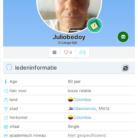
1
Juliobedoy
Lange tijd
0
ledeninformatie
Age
60 jaar
hier voor
losse relatie
land
Colombia
Meta
stad
Villavicencio
,
herkomst
Colombia
vitaal
Single
academisch niveau
Niet gespecificeerd