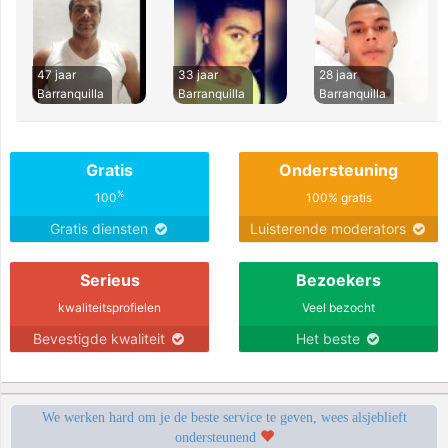
47 jaar
33 jaar
28 jaar
Barranquilla
Barranquilla
Barranquilla
Gratis
Ondersteuning
%
100
100% gratis
Gratis diensten
Luisterende moderators
Serieus
Bezoekers
kwaliteitsprofielen
Veel bezocht
Bevestigde kwaliteit
Het beste
We werken hard om je de beste service te geven, wees alsjeblieft
ondersteunend