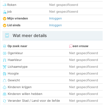
Roken
Niet gespecificeerd
job
Niet gespecificeerd
Mijn vrienden
Inloggen
Lid sinds
Inloggen
Wat meer details
Op zoek naar
een vrouw
Ogenkleur
Niet gespecificeerd
Haarkleur
Niet gespecificeerd
Lichaamstype
Niet gespecificeerd
Hoogte
Niet gespecificeerd
Gewicht
Niet gespecificeerd
Kinderen krijgen
Niet gespecificeerd
Kinderen willen hebben
Niet gespecificeerd
Verander Stad / Land voor de liefde
Niet gespecificeerd