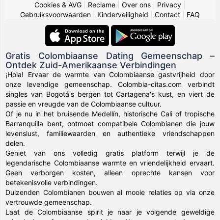
Cookies & AVG
|
Reclame
|
Over ons
|
Privacy
|
Gebruiksvoorwaarden
|
Kinderveiligheid
|
Contact
|
FAQ
Gratis Colombiaanse Dating Gemeenschap –
Ontdek Zuid-Amerikaanse Verbindingen
¡Hola! Ervaar de warmte van Colombiaanse gastvrijheid door
onze levendige gemeenschap. Colombia-citas.com verbindt
singles van Bogotá's bergen tot Cartagena's kust, en viert de
passie en vreugde van de Colombiaanse cultuur.
Of je nu in het bruisende Medellín, historische Cali of tropische
Barranquilla bent, ontmoet compatibele Colombianen die jouw
levenslust, familiewaarden en authentieke vriendschappen
delen.
Geniet van ons volledig gratis platform terwijl je de
legendarische Colombiaanse warmte en vriendelijkheid ervaart.
Geen verborgen kosten, alleen oprechte kansen voor
betekenisvolle verbindingen.
Duizenden Colombianen bouwen al mooie relaties op via onze
vertrouwde gemeenschap.
Laat de Colombiaanse spirit je naar je volgende geweldige