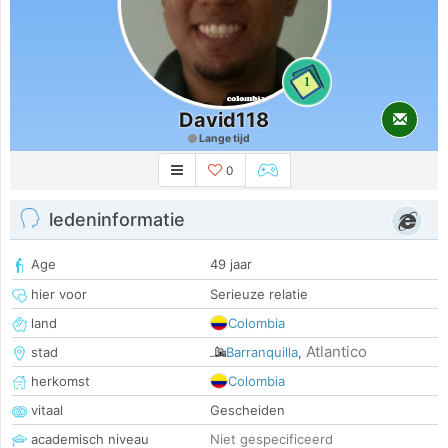
1
David118
Lange tijd
0
ledeninformatie
Age
49 jaar
hier voor
Serieuze relatie
land
Colombia
Atlantico
stad
Barranquilla
,
herkomst
Colombia
vitaal
Gescheiden
academisch niveau
Niet gespecificeerd