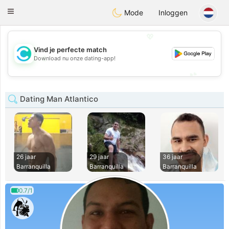
olombia
Citas
Toggle
Mode
Inloggen
navigation
💖
Vind je perfecte match
💖
Download nu onze dating-app!
💕
💕
Dating Man Atlantico
26 jaar
29 jaar
36 jaar
Barranquilla
Barranquilla
Barranquilla
0.7/1