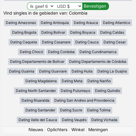
Vind singles in de gebieden van: Colombia
Dating Amazonas
Dating Antioquia
Dating Arauca
Dating Atlantico
Dating Bogota
Dating Bolívar
Dating Boyaca
Dating Caldas
Dating Caqueta
Dating Casanare
Dating Cauca
Dating Cesar
Dating Chocó
Dating Cordoba
Dating Cundinamarca
Dating Departamento de Bolívar
Dating Departamento de Córdoba
Dating Guainia
Dating Guaviare
Dating Huila
Dating La Guajira
Dating Magdalena
Dating Meta
Dating Nariño
Dating North Santander
Dating Putumayo
Dating Quindio
Dating Risaralda
Dating San Andres and Providencia
Dating Santander
Dating Sucre
Dating Tolima
Dating Valle del Cauca
Dating Vaupés
Dating Vichada
Nieuws
|
Oplichters
|
Winkel
|
Meningen