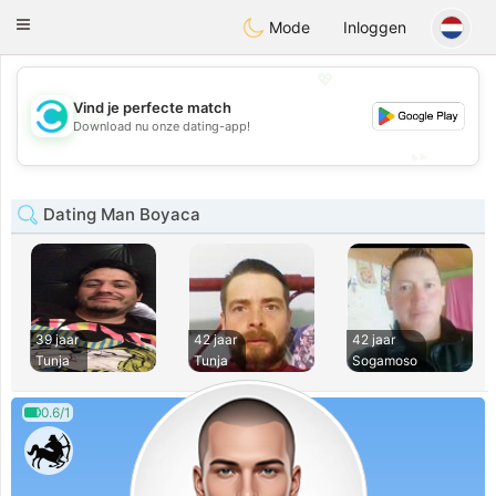
olombia
Citas
Toggle
Mode
Inloggen
navigation
💖
Vind je perfecte match
💖
Download nu onze dating-app!
💕
💕
Dating Man Boyaca
39 jaar
42 jaar
42 jaar
Tunja
Tunja
Sogamoso
0.6/1