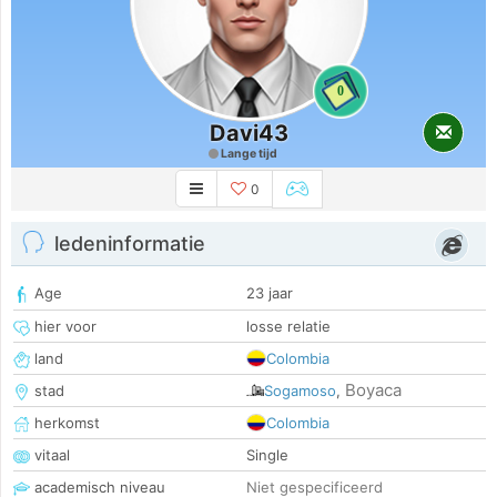
0
Davi43
Lange tijd
0
ledeninformatie
Age
23 jaar
hier voor
losse relatie
land
Colombia
Boyaca
stad
Sogamoso
,
herkomst
Colombia
vitaal
Single
academisch niveau
Niet gespecificeerd