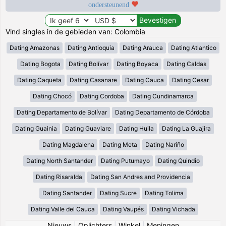
ondersteunend
Vind singles in de gebieden van: Colombia
Dating Amazonas
Dating Antioquia
Dating Arauca
Dating Atlantico
Dating Bogota
Dating Bolívar
Dating Boyaca
Dating Caldas
Dating Caqueta
Dating Casanare
Dating Cauca
Dating Cesar
Dating Chocó
Dating Cordoba
Dating Cundinamarca
Dating Departamento de Bolívar
Dating Departamento de Córdoba
Dating Guainia
Dating Guaviare
Dating Huila
Dating La Guajira
Dating Magdalena
Dating Meta
Dating Nariño
Dating North Santander
Dating Putumayo
Dating Quindio
Dating Risaralda
Dating San Andres and Providencia
Dating Santander
Dating Sucre
Dating Tolima
Dating Valle del Cauca
Dating Vaupés
Dating Vichada
Nieuws
|
Oplichters
|
Winkel
|
Meningen