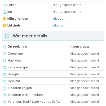
Roken
Niet gespecificeerd
job
Niet gespecificeerd
Mijn vrienden
Inloggen
Lid sinds
Inloggen
Wat meer details
Op zoek naar
een vrouw
Ogenkleur
Niet gespecificeerd
Haarkleur
Niet gespecificeerd
Lichaamstype
Niet gespecificeerd
Hoogte
Niet gespecificeerd
Gewicht
Niet gespecificeerd
Kinderen krijgen
Niet gespecificeerd
Kinderen willen hebben
Niet gespecificeerd
Verander Stad / Land voor de liefde
Niet gespecificeerd