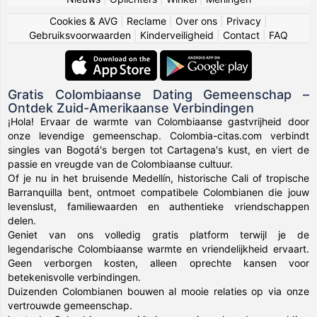
Cookies & AVG
|
Reclame
|
Over ons
|
Privacy
|
Gebruiksvoorwaarden
|
Kinderveiligheid
|
Contact
|
FAQ
Gratis Colombiaanse Dating Gemeenschap –
Ontdek Zuid-Amerikaanse Verbindingen
¡Hola! Ervaar de warmte van Colombiaanse gastvrijheid door
onze levendige gemeenschap. Colombia-citas.com verbindt
singles van Bogotá's bergen tot Cartagena's kust, en viert de
passie en vreugde van de Colombiaanse cultuur.
Of je nu in het bruisende Medellín, historische Cali of tropische
Barranquilla bent, ontmoet compatibele Colombianen die jouw
levenslust, familiewaarden en authentieke vriendschappen
delen.
Geniet van ons volledig gratis platform terwijl je de
legendarische Colombiaanse warmte en vriendelijkheid ervaart.
Geen verborgen kosten, alleen oprechte kansen voor
betekenisvolle verbindingen.
Duizenden Colombianen bouwen al mooie relaties op via onze
vertrouwde gemeenschap.