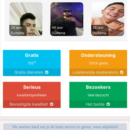
24 jaar
46 jaar
26 jaar
Duitama
Duitama
Duitama
Gratis
Ondersteuning
%
100
100% gratis
Gratis diensten
Luisterende moderators
Serieus
Bezoekers
kwaliteitsprofielen
Veel bezocht
Bevestigde kwaliteit
Het beste
We werken hard om je de beste service te geven, wees alsjeblieft